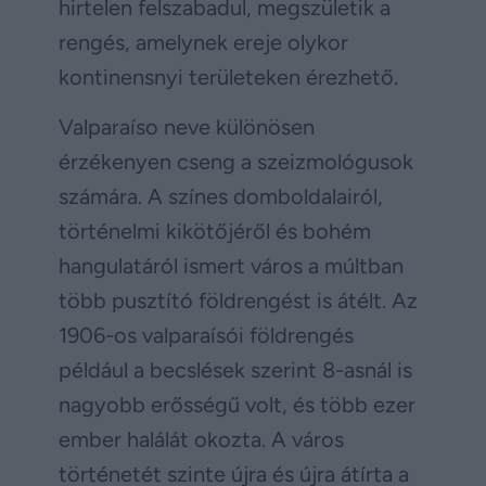
hirtelen felszabadul, megszületik a
rengés, amelynek ereje olykor
kontinensnyi területeken érezhető.
Valparaíso neve különösen
érzékenyen cseng a szeizmológusok
számára. A színes domboldalairól,
történelmi kikötőjéről és bohém
hangulatáról ismert város a múltban
több pusztító földrengést is átélt. Az
1906-os valparaísói földrengés
például a becslések szerint 8-asnál is
nagyobb erősségű volt, és több ezer
ember halálát okozta. A város
történetét szinte újra és újra átírta a