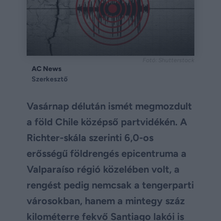
Fotó: Shutterstock
AC News
Szerkesztő
Vasárnap délután ismét megmozdult
a föld Chile középső partvidékén. A
Richter-skála szerinti 6,0-os
erősségű földrengés epicentruma a
Valparaíso régió közelében volt, a
rengést pedig nemcsak a tengerparti
városokban, hanem a mintegy száz
kilométerre fekvő Santiago lakói is