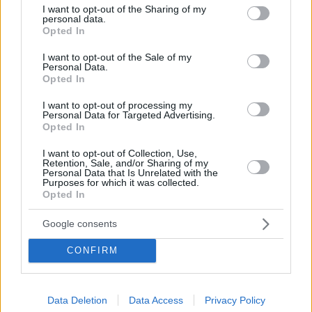
not limited to your visit or usage behaviour. You may click to
I want to opt-out of the Sharing of my
personal data.
grant or deny consent to Google and its third-party tags to
Opted In
use your data for below specified purposes in below Google
consent section.
I want to opt-out of the Sale of my
Personal Data.
Opted In
Hirdetés
I want to opt-out of processing my
Personal Data for Targeted Advertising.
Opted In
I want to opt-out of Collection, Use,
Retention, Sale, and/or Sharing of my
Personal Data that Is Unrelated with the
Purposes for which it was collected.
Opted In
Google consents
CONFIRM
Data Deletion
Data Access
Privacy Policy
Hirdetés