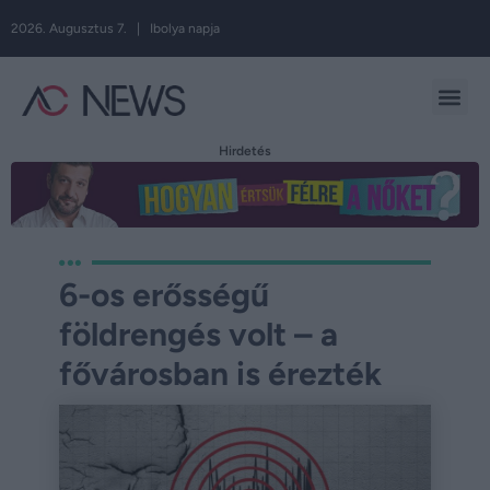
2026. Augusztus 7. | Ibolya napja
Hirdetés
6-os erősségű
földrengés volt – a
fővárosban is érezték