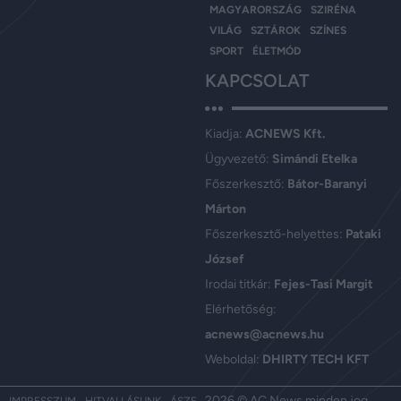
MAGYARORSZÁG
SZIRÉNA
VILÁG
SZTÁROK
SZÍNES
SPORT
ÉLETMÓD
KAPCSOLAT
Kiadja:
ACNEWS Kft.
Ügyvezető:
Simándi Etelka
Főszerkesztő:
Bátor-Baranyi
Márton
Főszerkesztő-helyettes:
Pataki
József
Irodai titkár:
Fejes-Tasi Margit
Elérhetőség:
acnews@acnews.hu
Weboldal:
DHIRTY TECH KFT
2026 © AC News minden jog
IMPRESSZUM
HITVALLÁSUNK
ÁSZF