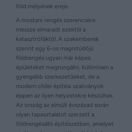
föld mélyének ereje.
A mostani rengés szerencsére
messze elmaradt ezektől a
katasztrófáktól. A szakemberek
szerint egy 6-os magnitúdójú
földrengés ugyan már képes
épületeket megrongálni, különösen a
gyengébb szerkezetűeket, de a
modern chilei építési szabványok
éppen az ilyen helyzetekre készültek.
Az ország az elmúlt évszázad során
olyan tapasztalatot szerzett a
földrengésálló építészetben, amelyet