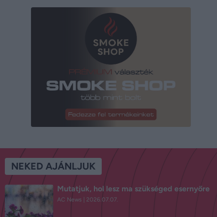
NEKED AJÁNLJUK
Mutatjuk, hol lesz ma szükséged esernyőre
AC News
2026.07.07.