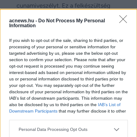
cunamiveszélyt. Ez a felkészültség
sokszor fontosabbnak bizonyul, mint
acnews.hu -
Do Not Process My Personal
maga a technológia.
Information
If you wish to opt-out of the sale, sharing to third parties, or
Facebook
Twitter
processing of your personal or sensitive information for
targeted advertising by us, please use the below opt-out
section to confirm your selection. Please note that after your
Reddit
Telegram
opt-out request is processed you may continue seeing
interest-based ads based on personal information utilized by
Email
us or personal information disclosed to third parties prior to
your opt-out. You may separately opt-out of the further
Hirdetés
disclosure of your personal information by third parties on the
IAB’s list of downstream participants. This information may
also be disclosed by us to third parties on the
IAB’s List of
Downstream Participants
that may further disclose it to other
third parties.
Please note that this website/app uses one or more Google
Personal Data Processing Opt Outs
services and may gather and store information including but