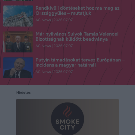
Rendkívüli döntéseket hoz ma meg az
Országgyűlés – mutatjuk
AC News
2026.07.07.
Már nyilvános Sulyok Tamás Velencei
Bizottságnak küldött beadványa
AC News
2026.07.07.
Putyin támadásokat tervez Európában –
incidens a magyar határnál
AC News
2026.07.07.
Hirdetés