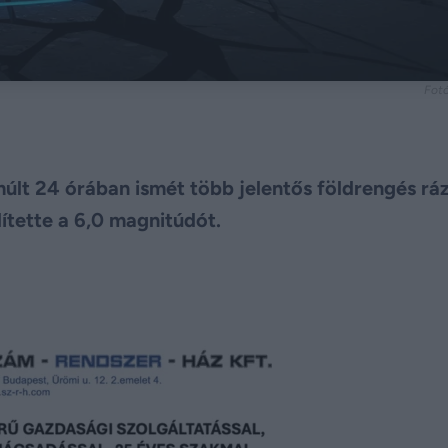
Fotó
múlt 24 órában ismét több jelentős földrengés rá
tette a 6,0 magnitúdót.