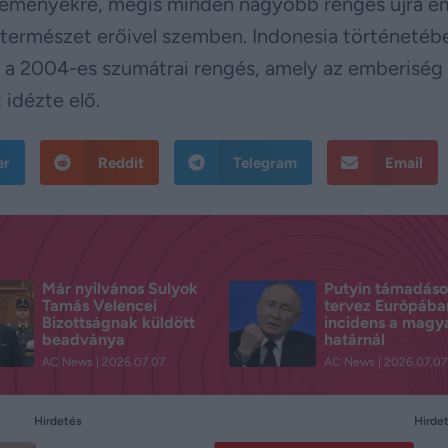
 eseményekre, mégis minden nagyobb rengés újra e
 a természet erőivel szemben. Indonesia történeté
ük a 2004-es szumátrai rengés, amely az emberiség
 idézte elő.
er
Reddit
Telegram
Email
Már nyilvános Sulyok
Putyin támadáso
Tamás Velencei
tervez Európába
Bizottságnak küldött
incidens a magy
beadványa
határnál
AC News
2026.07.07.
AC News
2026.07.07
Hirde
Hirdetés