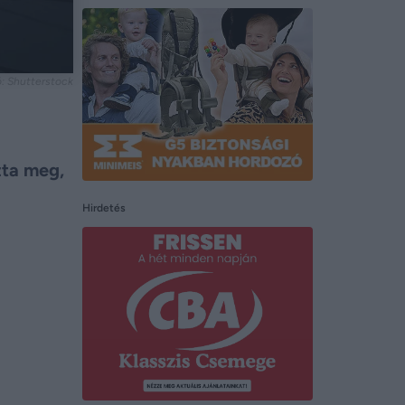
: Shutterstock
zta meg,
Hirdetés