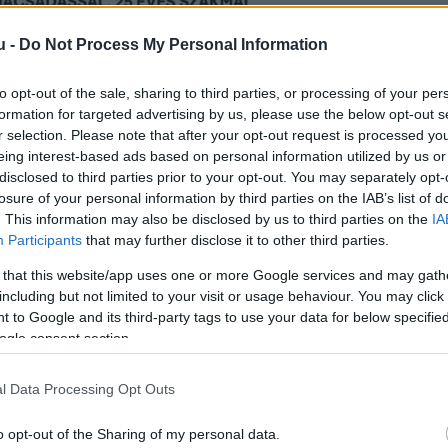
u -
Do Not Process My Personal Information
to opt-out of the sale, sharing to third parties, or processing of your per
formation for targeted advertising by us, please use the below opt-out s
r selection. Please note that after your opt-out request is processed y
eing interest-based ads based on personal information utilized by us or
i és középső régióiban, a Csendes-óceáni „Tűzgyű
disclosed to third parties prior to your opt-out. You may separately opt-
losure of your personal information by third parties on the IAB’s list of
gaktívabb tektonikus lemezrendszerei találkoznak.
. This information may also be disclosed by us to third parties on the
IA
n megszokottnak számítanak az ilyen erősségű
Participants
that may further disclose it to other third parties.
sebb rengés komoly károkat is okozhat a sűrűn l
 that this website/app uses one or more Google services and may gath
including but not limited to your visit or usage behaviour. You may click 
 to Google and its third-party tags to use your data for below specifi
ogle consent section.
rengésveszélyes országa. A több mint 17 ezer sziget
i és a Csendes-óceáni kőzetlemezek találkozásánál
l Data Processing Opt Outs
zek folyamatos mozgásban vannak, egymás alá bukn
o opt-out of the Sharing of my personal data.
 hirtelen felszabadulása okozza a földrengéseket. 