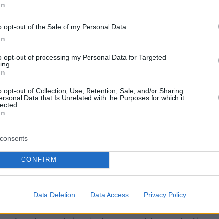
In
gyobb rengést regisztrálnak.
o opt-out of the Sale of my Personal Data.
rengés már erősnek számít. Az ilyen erejű rengése
In
elthetnek, megrongálhatják az épületeket, megbén
to opt-out of processing my Personal Data for Targeted
ing.
szamlásokat is kiválthatnak. Amennyiben a földmoz
In
ténik, a hatóságok cunamiveszély miatt is fokozott
o opt-out of Collection, Use, Retention, Sale, and/or Sharing
ani esemény kapcsán jelentős szökőárveszélyről n
ersonal Data that Is Unrelated with the Purposes for which it
lected.
In
 szeizmológiai központok folyamatosan figyelik a
consents
eket gyakran utórengések követik. Ezek akár órák
CONFIRM
 további veszélyt jelentve a már meggyengült épül
Data Deletion
Data Access
Privacy Policy
os a mindennapok részét jelentik. Az ország lakoss