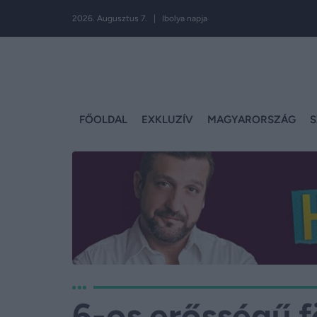
2026. Augusztus 7. | Ibolya napja
FŐOLDAL
EXKLUZÍV
MAGYARORSZÁG
S
6-os erősségű f