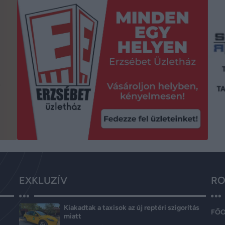
EXKLUZÍV
RO
Kiakadtak a taxisok az új reptéri szigorítás
FŐ
miatt