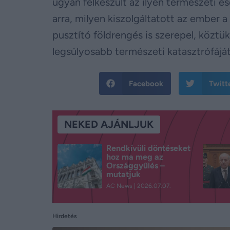
ugyan felkészült az ilyen természeti
arra, milyen kiszolgáltatott az ember
pusztító földrengés is szerepel, közt
legsúlyosabb természeti katasztrófáját
Facebook
Twitt
NEKED AJÁNLJUK
Rendkívüli döntéseket
hoz ma meg az
Országgyűlés –
mutatjuk
AC News
2026.07.07.
Hirdetés