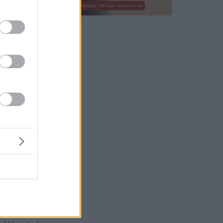
k a
íthatják
gás
em
on vagy
etekre és
ága