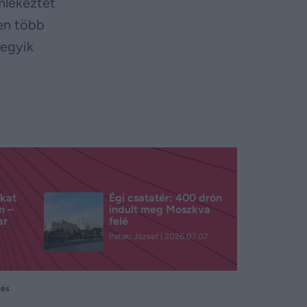
mlékeztet
ben több
 egyik
kat
Égi csatatér: 400 drón
n –
indult meg Moszkva
ar
felé
Pataki József
2026.07.07.
.
tés