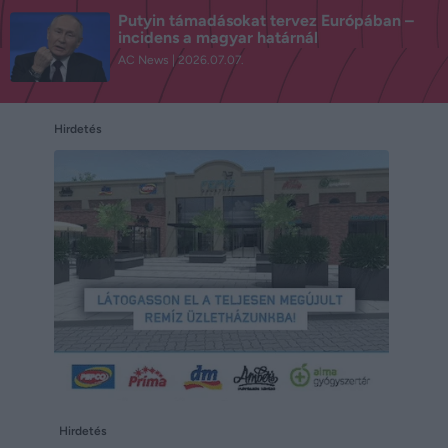
Putyin támadásokat tervez Európában –
incidens a magyar határnál
AC News
2026.07.07.
Hirdetés
Hirdetés