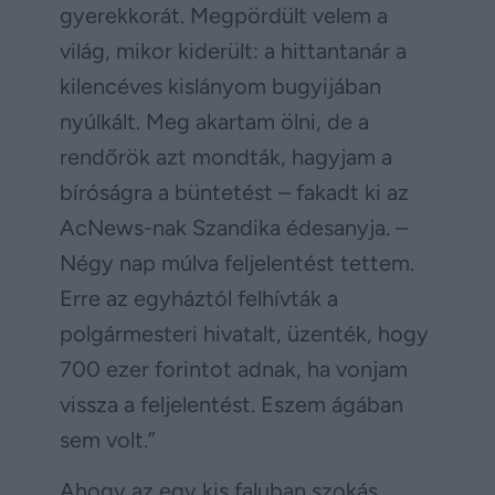
gyerekkorát. Megpördült velem a
világ, mikor kiderült: a hittantanár a
kilencéves kislányom bugyijában
nyúlkált. Meg akartam ölni, de a
rendőrök azt mondták, hagyjam a
bíróságra a büntetést – fakadt ki az
AcNews-nak Szandika édesanyja. –
Négy nap múlva feljelentést tettem.
Erre az egyháztól felhívták a
polgármesteri hivatalt, üzenték, hogy
700 ezer forintot adnak, ha vonjam
vissza a feljelentést. Eszem ágában
sem volt.”
Ahogy az egy kis faluban szokás,