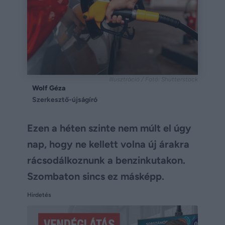
Illusztráció / Fotó: Shutterstock
Wolf Géza
Szerkesztő-újságíró
Ezen a héten szinte nem múlt el úgy
nap, hogy ne kellett volna új árakra
rácsodálkoznunk a benzinkutakon.
Szombaton sincs ez másképp.
Hirdetés