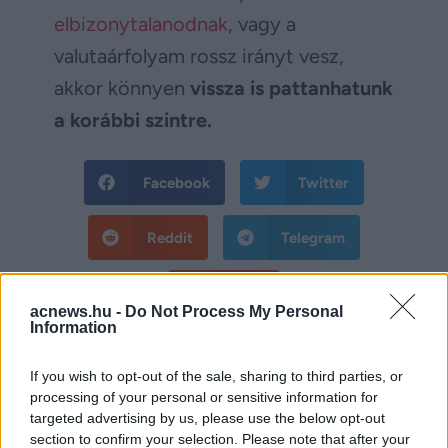
elbizonytalanodnak
, vagy a
valutaárfolyam rossz irányt vesz,
akkor könnyen
vissza is pattanhatunk
a korábbi szintre.
Facebook
Twitter
Reddit
Telegram
Email
acnews.hu -
Do Not Process My Personal
Information
Hirdetés
If you wish to opt-out of the sale, sharing to third parties, or
processing of your personal or sensitive information for
targeted advertising by us, please use the below opt-out
section to confirm your selection. Please note that after your