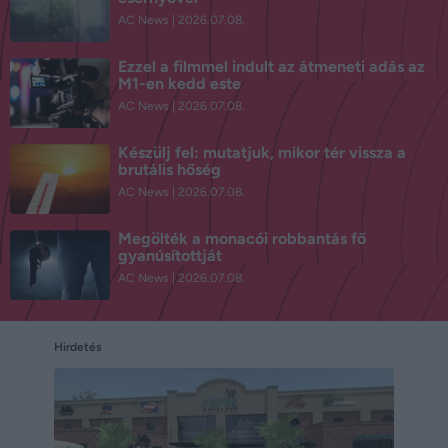
AC News
2026.07.08.
Ezzel a filmmel indult az átmeneti adás az
M1-en kedd este
AC News
2026.07.08.
Készülj fel: mutatjuk, mikor tér vissza a
brutális hőség
AC News
2026.07.08.
Megölték a monacói robbantás fő
gyanúsítottját
AC News
2026.07.08.
Hirdetés