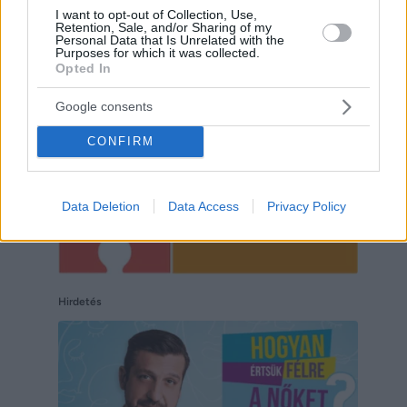
I want to opt-out of Collection, Use,
Retention, Sale, and/or Sharing of my
Hirdetés
Personal Data that Is Unrelated with the
Purposes for which it was collected.
Opted In
Google consents
CONFIRM
Data Deletion
Data Access
Privacy Policy
Hirdetés