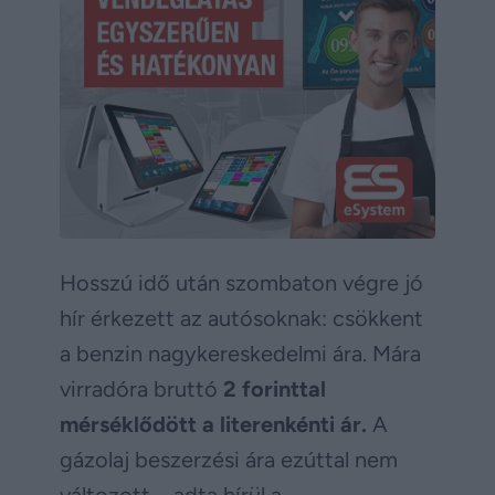
Hosszú idő után szombaton végre jó
hír érkezett az autósoknak: csökkent
a benzin nagykereskedelmi ára. Mára
virradóra bruttó
2 forinttal
mérséklődött a literenkénti ár.
A
gázolaj beszerzési ára ezúttal nem
változott – adta hírül a