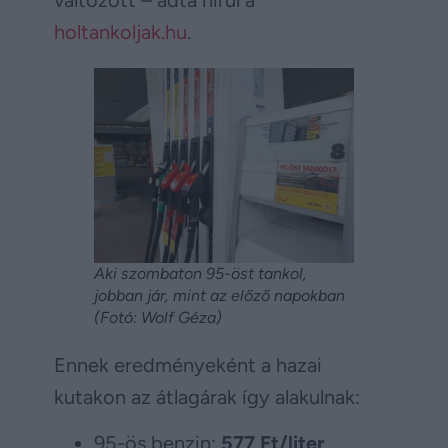
holtankoljak.hu
.
Aki szombaton 95-öst tankol,
jobban jár, mint az előző napokban
(Fotó: Wolf Géza)
Ennek eredményeként a hazai
kutakon az átlagárak így alakulnak:
95-ös benzin:
577 Ft/liter