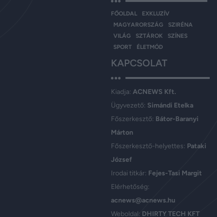
FŐOLDAL
EXKLUZÍV
MAGYARORSZÁG
SZIRÉNA
VILÁG
SZTÁROK
SZÍNES
SPORT
ÉLETMÓD
KAPCSOLAT
Kiadja:
ACNEWS Kft.
Ügyvezető:
Simándi Etelka
Főszerkesztő:
Bátor-Baranyi
Márton
Főszerkesztő-helyettes:
Pataki
József
Irodai titkár:
Fejes-Tasi Margit
Elérhetőség:
acnews@acnews.hu
Weboldal:
DHIRTY TECH KFT