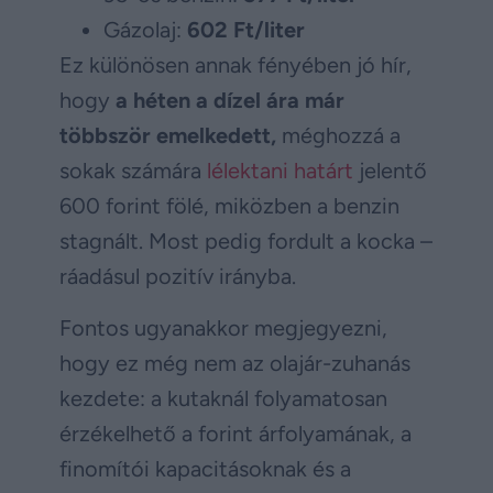
Gázolaj:
602 Ft/liter
Ez különösen annak fényében jó hír,
hogy
a héten a dízel ára már
többször emelkedett,
méghozzá a
sokak számára
lélektani határt
jelentő
600 forint fölé, miközben a benzin
stagnált. Most pedig fordult a kocka –
ráadásul pozitív irányba.
Fontos ugyanakkor megjegyezni,
hogy ez még nem az olajár-zuhanás
kezdete: a kutaknál folyamatosan
érzékelhető a forint árfolyamának, a
finomítói kapacitásoknak és a