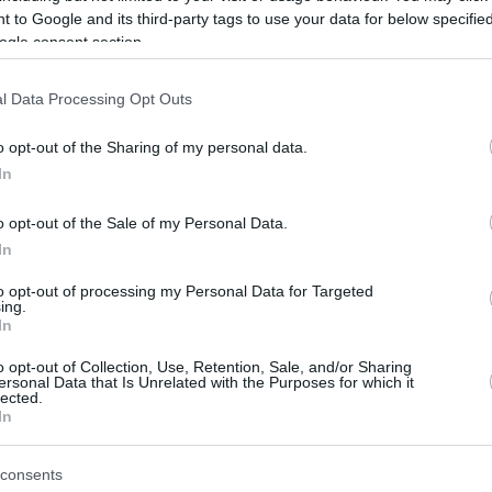
ontosabb”
 to Google and its third-party tags to use your data for below specifi
ogle consent section.
er
Reddit
Telegram
Email
l Data Processing Opt Outs
o opt-out of the Sharing of my personal data.
In
o opt-out of the Sale of my Personal Data.
In
to opt-out of processing my Personal Data for Targeted
ing.
In
o opt-out of Collection, Use, Retention, Sale, and/or Sharing
ersonal Data that Is Unrelated with the Purposes for which it
lected.
In
consents