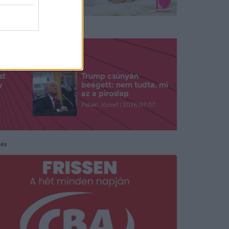
st
Trump csúnyán
y
beégett: nem tudta, mi
az a piroslap
Pataki József
2026.07.07.
.
tés