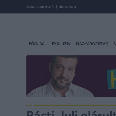
2026. Augusztus 7. | Ibolya napja
FŐOLDAL
EXKLUZÍV
MAGYARORSZÁG
S
Básti Juli elárul