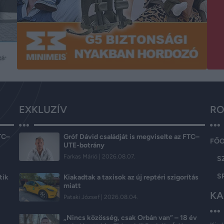
EXKLUZÍV
RO
FTC–
Gróf Dávid családját is megviselte az FTC–
FŐ
UTE-botrány
Farkas Márió
2026.08.07.
S
S
tik
Kiakadtak a taxisok az új reptéri szigorítás
miatt
KA
Pataki József
2026.08.04.
„Nincs közösség, csak Orbán van” – 18 év