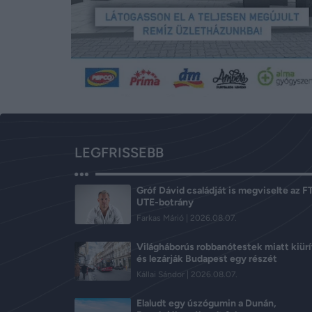
LEGFRISSEBB
Gróf Dávid családját is megviselte az 
UTE-botrány
Farkas Márió
2026.08.07.
Világháborús robbanótestek miatt kiürí
és lezárják Budapest egy részét
Kállai Sándor
2026.08.07.
Elaludt egy úszógumin a Dunán,