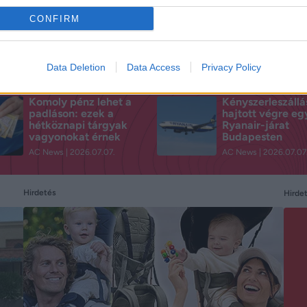
CONFIRM
Data Deletion
Data Access
Privacy Policy
Komoly pénz lehet a
Kényszerleszállá
padláson: ezek a
hajtott végre eg
hétköznapi tárgyak
Ryanair-járat
vagyonokat érnek
Budapesten
AC News
2026.07.07.
AC News
2026.07.07
Hirdetés
Hirde