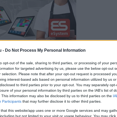
u -
Do Not Process My Personal Information
vész csendesen, családi körben tölti a 64. szület
 számvetést a jeles alakmakkor, és bár nem örül a
to opt-out of the sale, sharing to third parties, or processing of your per
formation for targeted advertising by us, please use the below opt-out s
őt.
r selection. Please note that after your opt-out request is processed y
eing interest-based ads based on personal information utilized by us or
ámaim, de hát ez ellen ugye, nincs mit tenni. Min
disclosed to third parties prior to your opt-out. You may separately opt-
losure of your personal information by third parties on the IAB’s list of
évésorozatra készülök, amiről egyelőre még nem
. This information may also be disclosed by us to third parties on the
IA
k
Básti Juli, aki még azt is elárulta a lapnak, hogy 
Participants
that may further disclose it to other third parties.
án. –Végre valóban véget érjen a koronavírus és ne
 that this website/app uses one or more Google services and may gath
including but not limited to your visit or usage behaviour. You may click 