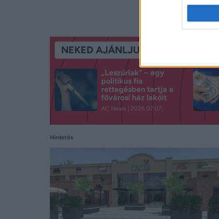
NEKED AJÁNLJUK
„Leszúrlak” – egy
politikus fia
rettegésben tartja a
fővárosi ház lakóit
AC News
2026.07.07.
Hirdetés