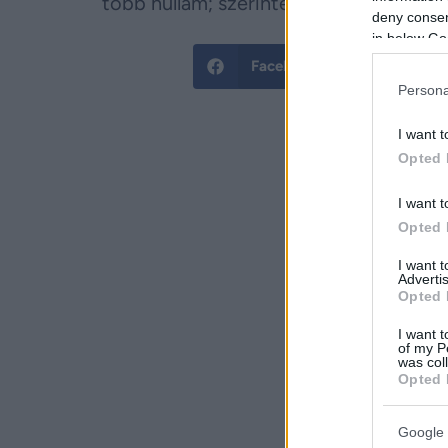
több hullám; szerintem most ez a legf
deny consent
in below Go
Facebook
Twitt
Persona
I want t
Opted 
I want t
Opted 
I want 
Advertis
Opted 
I want t
of my P
was col
Opted 
Google 