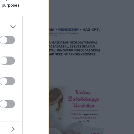
ed purposes
Hirdetés
Hirdetés