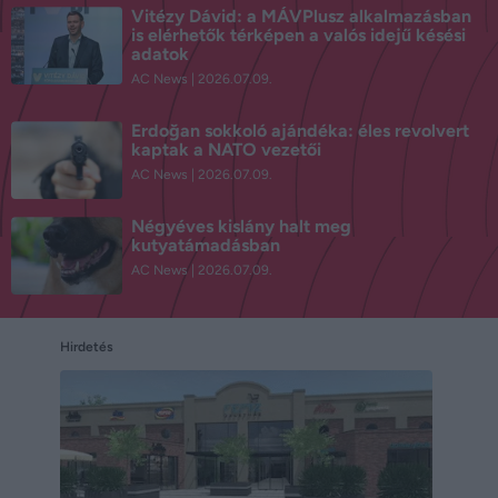
Vitézy Dávid: a MÁVPlusz alkalmazásban
is elérhetők térképen a valós idejű késési
adatok
AC News
2026.07.09.
Erdoğan sokkoló ajándéka: éles revolvert
kaptak a NATO vezetői
AC News
2026.07.09.
Négyéves kislány halt meg
kutyatámadásban
AC News
2026.07.09.
Hirdetés