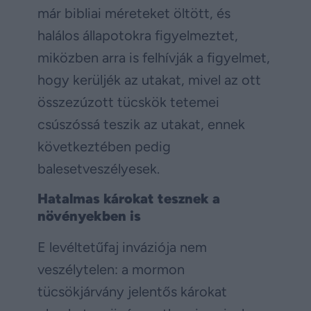
már bibliai méreteket öltött, és
halálos állapotokra figyelmeztet,
miközben arra is felhívják a figyelmet,
hogy kerüljék az utakat, mivel az ott
összezúzott tücskök tetemei
csúszóssá teszik az utakat, ennek
következtében pedig
balesetveszélyesek.
Hatalmas károkat tesznek a
növényekben is
E levéltetűfaj inváziója nem
veszélytelen: a mormon
tücsökjárvány jelentős károkat