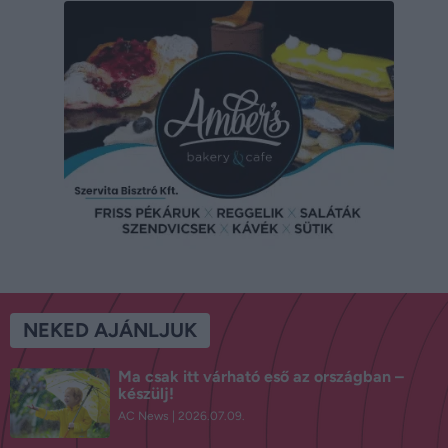
NEKED AJÁNLJUK
Ma csak itt várható eső az országban –
készülj!
AC News
2026.07.09.