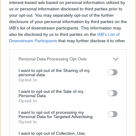
interest-based ads based on personal information utilized by
us or personal information disclosed to third parties prior to
your opt-out. You may separately opt-out of the further
(v
i
a)
disclosure of your personal information by third parties on the
IAB’s list of downstream participants. This information may
also be disclosed by us to third parties on the
IAB’s List of
Facebook
Twitter
Downstream Participants
that may further disclose it to other
third parties.
Reddit
Telegram
Please note that this website/app uses one or more Google
Personal Data Processing Opt Outs
services and may gather and store information including but
not limited to your visit or usage behaviour. You may click to
I want to opt-out of the Sharing of my
Email
personal data.
grant or deny consent to Google and its third-party tags to
Opted In
use your data for below specified purposes in below Google
Hirdetés
consent section.
I want to opt-out of the Sale of my
Personal Data.
Opted In
I want to opt-out of processing my
Personal Data for Targeted Advertising.
Opted In
I want to opt-out of Collection, Use,