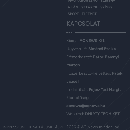
MAGYARORSZÁG
SZIRÉNA
VILÁG
SZTÁROK
SZÍNES
SPORT
ÉLETMÓD
KAPCSOLAT
Kiadja:
ACNEWS Kft.
Ügyvezető:
Simándi Etelka
Főszerkesztő:
Bátor-Baranyi
Márton
Főszerkesztő-helyettes:
Pataki
József
Irodai titkár:
Fejes-Tasi Margit
Elérhetőség:
acnews@acnews.hu
Weboldal:
DHIRTY TECH KFT
2026 © AC News minden jog
IMPRESSZUM
HITVALLÁSUNK
ÁSZF