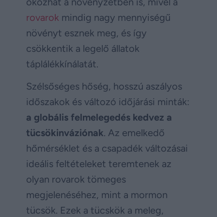
okozhat a növényzetben is, mivel a
rovarok
mindig nagy mennyiségű
növényt esznek meg, és így
csökkentik a legelő állatok
táplálékkínálatát.
Szélsőséges hőség, hosszú aszályos
időszakok és változó időjárási minták:
a globális felmelegedés kedvez a
tücsökinváziónak
. Az emelkedő
hőmérséklet és a csapadék változásai
ideális feltételeket teremtenek az
olyan rovarok tömeges
megjelenéséhez, mint a mormon
tücsök. Ezek a tücskök a meleg,