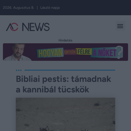
2026. Augusztus 8. | László napja
Hirdetés
Bibliai pestis: támadnak
a kannibál tücskök