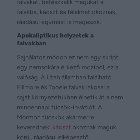
falvakat, befészkelik magukat a
falakba, káoszt és félelmet okoznak,
ráadásul egymást is megeszik.
Apokaliptikus helyzetek a
falvakban
Sajnálatos módon ez nem egy skript
egy nemsokára érkező moziból, ez a
valóság. A Utah államban található
Fillmore és Tooele falvak lakosai a
saját környezetükben élhetik át a nem
mindennapi tücsök-inváziót. A
Mormon tücskök akármerre
keverednek,
káoszt
okoznak maguk
körül, ráadásul elképesztő