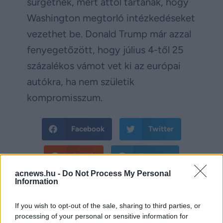
sürgetnek, mert attól tartanak, hogy
Washington megtorló intézkedéseket
vezethet be. Donald Trump már azzal
fenyegetőzött, hogy július 4-től 25
százalékos vámot vet ki az európai
autókra, ha nem születik
kompromisszum.
Facebook
Twitter
Reddit
Telegram
acnews.hu -
Do Not Process My Personal
Information
Email
Hirdetés
If you wish to opt-out of the sale, sharing to third parties, or
processing of your personal or sensitive information for