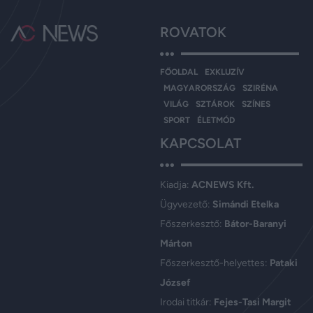
ROVATOK
FŐOLDAL
EXKLUZÍV
MAGYARORSZÁG
SZIRÉNA
VILÁG
SZTÁROK
SZÍNES
SPORT
ÉLETMÓD
KAPCSOLAT
Kiadja:
ACNEWS Kft.
Ügyvezető:
Simándi Etelka
Főszerkesztő:
Bátor-Baranyi
Márton
Főszerkesztő-helyettes:
Pataki
József
Irodai titkár:
Fejes-Tasi Margit