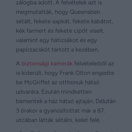
zálogba adott. A felvételek azt is
megmutatták, hogy Queensben
sétált, fekete sapkát, fekete kabátot,
kék farmert és fekete cipőt viselt,
valamint egy hátizsákot és egy
papírzacskót tartott a kezében.
A
biztonsági kamerák
felvételeiből az
is kiderült, hogy Frank Olton engedte
be McGriffet az otthonuk hátsó
udvarára. Ezután mindketten
bementek a ház hátsó ajtaján. Délután
3 órakor a gyanúsítottat már a 87.
utcában látták sétálni, kelet felé.