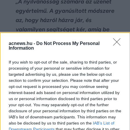
„A nyilvánosság számára az üzenet
egyértelmű. A gyanúsított módszere
az, hogy házról házra jár, és
valamilyen segítséget kér, amíg be
nem jut. Tehát ne engedjen be senkit
acnews.hu -
Do Not Process My Personal
az otthonába, akit nem ismer, vagy
Information
akire nem számít.”
If you wish to opt-out of the sale, sharing to third parties, or
– mondta Jessica Tisch rendőrfőnök
processing of your personal or sensitive information for
targeted advertising by us, please use the below opt-out
kedden.
section to confirm your selection. Please note that after your
opt-out request is processed you may continue seeing
interest-based ads based on personal information utilized by
Facebook
Twitter
us or personal information disclosed to third parties prior to
your opt-out. You may separately opt-out of the further
Reddit
Telegram
disclosure of your personal information by third parties on the
IAB’s list of downstream participants. This information may
also be disclosed by us to third parties on the
IAB’s List of
Email
Downstream Participants
that may further disclose it to other