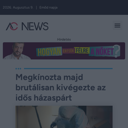
2026. Augusztus 9. | Emőd napja
Hirdetés
Megkínozta majd
brutálisan kivégezte az
idős házaspárt