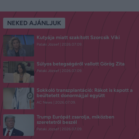
NEKED AJÁNLJUK
Kutyája miatt szakított Szorcsik Viki
Pataki József
2026.07.09.
Súlyos betegségéről vallott Görög Zita
Pataki József
2026.07.09.
Sokkoló transzplantáció: Rákot is kapott a
beültetett donormájjal együtt
AC News
2026.07.09.
Trump Európát zsarolja, miközben
szeretetről beszél
Pataki József
2026.07.09.