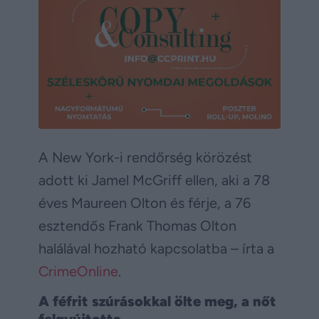
A New York-i rendőrség körözést
adott ki Jamel McGriff ellen, aki a 78
éves Maureen Olton és férje, a 76
esztendős Frank Thomas Olton
halálával hozható kapcsolatba – írta a
CrimeOnline
.
A féfrit szúrásokkal ölte meg, a nőt
felgyújtotta