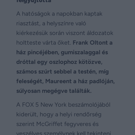
A hatóságok a napokban kaptak
riasztást, a helyszínre való
kiérkezésük során viszont áldozatok
holtteste várta őket.
Frank Oltont a
ház pincéjében, gumiszalaggal és
dróttal egy oszlophoz kötözve,
számos szúrt sebbel a testén, míg
feleségét, Maureent a ház padlóján,
súlyosan megégve találták.
A FOX 5 New York beszámolójából
kiderült, hogy a helyi rendőrség
szerint McGriffet fegyveres és
veszélyes személynek kell tekinteni.