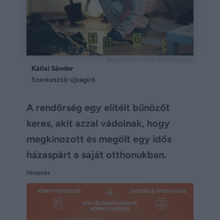
Illusztráció / Fotó: Shutterstock
Kállai Sándor
Szerkesztő-újságíró
A rendőrség egy elítélt bűnözőt
keres, akit azzal vádolnak, hogy
megkínozott és megölt egy idős
házaspárt a saját otthonukban.
Hirdetés