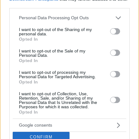
third parties.
Hirdetés
Please note that this website/app uses one or more Google
Personal Data Processing Opt Outs
services and may gather and store information including but
not limited to your visit or usage behaviour. You may click to
I want to opt-out of the Sharing of my
personal data.
grant or deny consent to Google and its third-party tags to
Opted In
use your data for below specified purposes in below Google
consent section.
I want to opt-out of the Sale of my
Personal Data.
Opted In
I want to opt-out of processing my
Personal Data for Targeted Advertising.
Opted In
I want to opt-out of Collection, Use,
Retention, Sale, and/or Sharing of my
Hirdetés
Personal Data that Is Unrelated with the
Purposes for which it was collected.
Opted In
Google consents
CONFIRM