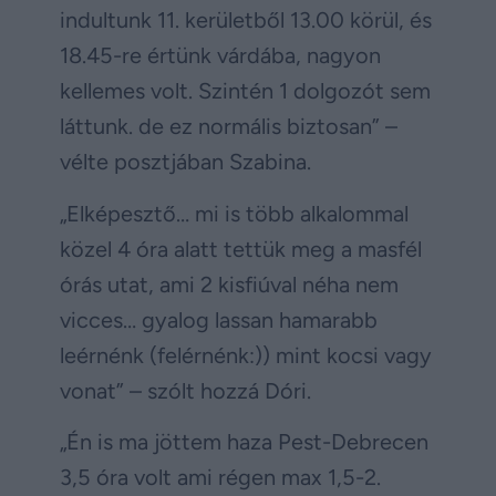
indultunk 11. kerületből 13.00 körül, és
18.45-re értünk várdába, nagyon
kellemes volt. Szintén 1 dolgozót sem
láttunk. de ez normális biztosan” –
vélte posztjában Szabina.
„Elképesztő… mi is több alkalommal
közel 4 óra alatt tettük meg a masfél
órás utat, ami 2 kisfiúval néha nem
vicces… gyalog lassan hamarabb
leérnénk (felérnénk:)) mint kocsi vagy
vonat” – szólt hozzá Dóri.
„Én is ma jöttem haza Pest-Debrecen
3,5 óra volt ami régen max 1,5-2.