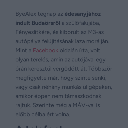
ByeAlex tegnap az
édesanyjához
indult Budaörsről
a szülőfalujába,
Fényeslitkére, és kiborult az M3-as
autópálya felújításának laza morálján.
Mint a
Facebook
oldalán írta, volt
olyan terelés, amin az autójával egy
órán keresztül vergődött át. Többször
megfigyelte már, hogy szinte senki,
vagy csak néhány munkás ül gépeken,
amikor éppen nem támaszkodnak
rajtuk. Szerinte még a MÁV-val is
előbb célba ért volna.