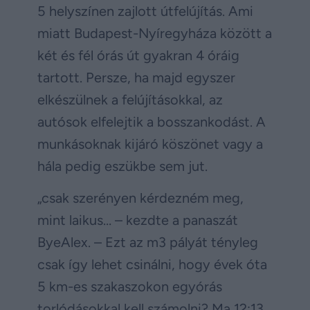
5 helyszínen zajlott útfelújítás. Ami
miatt Budapest-Nyíregyháza között a
két és fél órás út gyakran 4 óráig
tartott. Persze, ha majd egyszer
elkészülnek a felújításokkal, az
autósok elfelejtik a bosszankodást. A
munkásoknak kijáró köszönet vagy a
hála pedig eszükbe sem jut.
„csak szerényen kérdezném meg,
mint laikus… – kezdte a panaszát
ByeAlex. – Ezt az m3 pályát tényleg
csak így lehet csinálni, hogy évek óta
5 km-es szakaszokon egyórás
torlódásokkal kell számolni? Ma 12:13