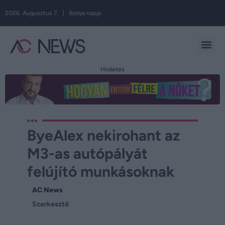
2026. Augusztus 7. | Ibolya napja
Hirdetés
ByeAlex nekirohant az
M3-as autópályát
felújító munkásoknak
AC News
Szerkesztő