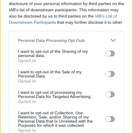
disclosure of your personal information by third parties on the
Facebook
Twitter
IAB’s list of downstream participants. This information may
also be disclosed by us to third parties on the
IAB’s List of
Reddit
Telegram
Downstream Participants
that may further disclose it to other
third parties.
Email
Please note that this website/app uses one or more Google
Personal Data Processing Opt Outs
services and may gather and store information including but
Hirdetés
not limited to your visit or usage behaviour. You may click to
I want to opt-out of the Sharing of my
personal data.
grant or deny consent to Google and its third-party tags to
Opted In
use your data for below specified purposes in below Google
consent section.
I want to opt-out of the Sale of my
Personal Data.
Opted In
I want to opt-out of processing my
Personal Data for Targeted Advertising.
Opted In
I want to opt-out of Collection, Use,
Retention, Sale, and/or Sharing of my
Personal Data that Is Unrelated with the
Purposes for which it was collected.
Opted In