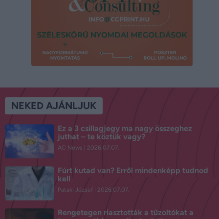
NEKED AJÁNLJUK
Ez a 3 csillagjegy ma nagy összeghez
juthat – te köztük vagy?
AC News
2026.07.07.
Fúrt kutad van? Erről mindenképp tudnod
kell
Pataki József
2026.07.07.
Rengetegen riasztották a tűzoltókat a