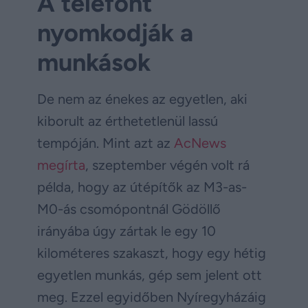
A telefont
nyomkodják a
munkások
De nem az énekes az egyetlen, aki
kiborult az érthetetlenül lassú
tempóján. Mint azt az
AcNews
megírta
, szeptember végén volt rá
példa, hogy az útépítők az M3-as-
M0-ás csomópontnál Gödöllő
irányába úgy zártak le egy 10
kilométeres szakaszt, hogy egy hétig
egyetlen munkás, gép sem jelent ott
meg. Ezzel egyidőben Nyíregyházáig