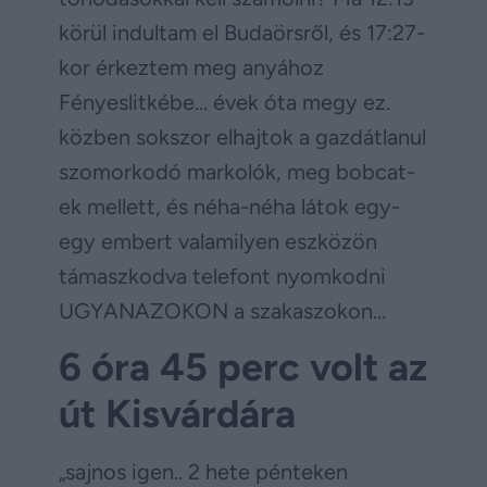
körül indultam el Budaörsről, és 17:27-
kor érkeztem meg anyához
Fényeslitkébe… évek óta megy ez.
közben sokszor elhajtok a gazdátlanul
szomorkodó markolók, meg bobcat-
ek mellett, és néha-néha látok egy-
egy embert valamilyen eszközön
támaszkodva telefont nyomkodni
UGYANAZOKON a szakaszokon…
6 óra 45 perc volt az
út Kisvárdára
„sajnos igen.. 2 hete pénteken