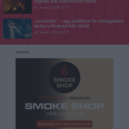
tegnap esti áramszünet miatt
AC News
2026.07.07.
„Leszúrlak” – egy politikus fia rettegésben
tartja a fővárosi ház lakóit
AC News
2026.07.07.
Hirdetés