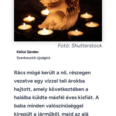
Fotó: Shutterstock
Kállai Sándor
Szerkesztő-újságíró
Rács mögé került a nő, részegen
vezetve egy vízzel teli árokba
hajtott, amely következtében a
halálba küldte másfél éves kisfiát. A
baba minden valószínűséggel
kirepült a járműből, majd az alá