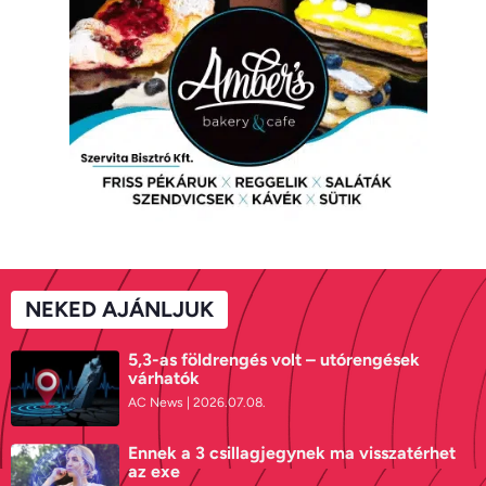
NEKED AJÁNLJUK
5,3-as földrengés volt – utórengések
várhatók
AC News
2026.07.08.
Ennek a 3 csillagjegynek ma visszatérhet
az exe