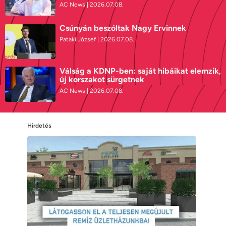
AC News
2026.07.08.
Csúnyán beszóltak Nagy Ervinnek
Pataki József
2026.07.08.
Válság a KDNP-ben: saját hibáikat elemzik,
új korszakot sürgetnek
AC News
2026.07.08.
Hirdetés