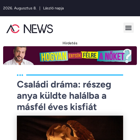
2026. Augusztus 8. | László napja
Hirdetés
Családi dráma: részeg
anya küldte halálba a
másfél éves kisfiát