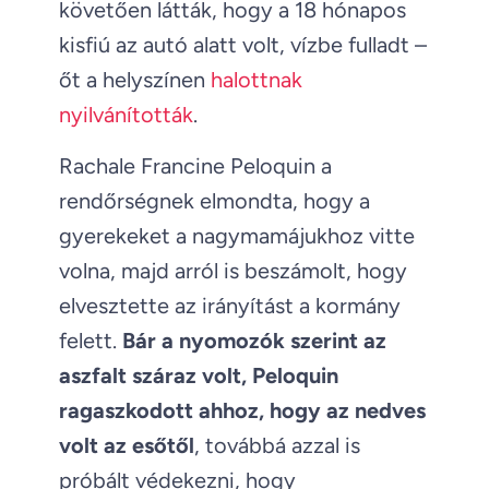
követően látták, hogy a 18 hónapos
kisfiú az autó alatt volt, vízbe fulladt –
őt a helyszínen
halottnak
nyilvánították
.
Rachale Francine Peloquin a
rendőrségnek elmondta, hogy a
gyerekeket a nagymamájukhoz vitte
volna, majd arról is beszámolt, hogy
elvesztette az irányítást a kormány
felett.
Bár a nyomozók szerint az
aszfalt száraz volt, Peloquin
ragaszkodott ahhoz, hogy az nedves
volt az esőtől
, továbbá azzal is
próbált védekezni, hogy