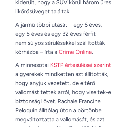
kiderült, hogy a SUV körül három üres
likőrösüveget találtak.
A jármű többi utasát – egy 6 éves,
egy 5 éves és egy 32 éves férfit –
nem súlyos sérülésekkel szállították
kórházba – írta a
Crime Online
.
A minnesotai
KSTP értesülései szerint
a gyerekek mindketten azt állították,
hogy anyjuk vezetett, de eltérő
vallomást tettek arról, hogy viseltek-e
biztonsági övet. Rachale Francine
Peloquin állítólag úton a börtönbe
megváltoztatta a vallomását, és azt