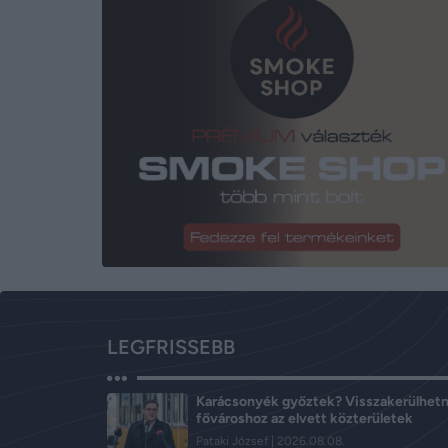
LEGFRISSEBB
Karácsonyék győztek? Visszakerülhetn
fővároshoz az elvett közterületek
Pataki József
2026.08.08.