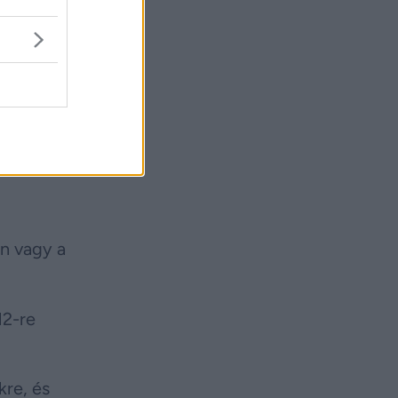
ra.
 a
on vagy a
12-re
kre, és