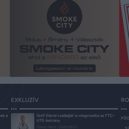
EXKLUZÍV
RO
ek a
Gróf Dávid családját is megviselte az FTC–
FŐ
UTE-botrány
Farkas Márió
2026.08.07.
S