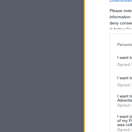
Downstream 
Please note
information 
deny consent
in below Go
Persona
I want t
Opted 
I want t
Opted 
I want 
Advertis
Opted 
I want t
of my P
was col
Opted 