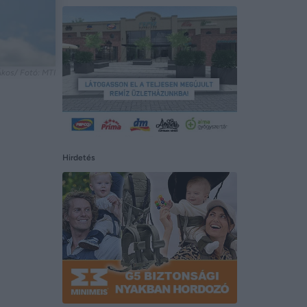
kos/ Fotó: MTI
Hirdetés