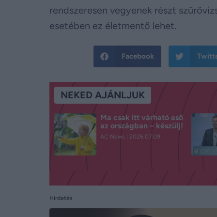
rendszeresen vegyenek részt szűrőviz
esetében ez életmentő lehet.
Facebook
Twitt
NEKED AJÁNLJUK
Ma csak itt várható eső
az országban – készülj!
AC News
2026.07.09.
Hirdetés