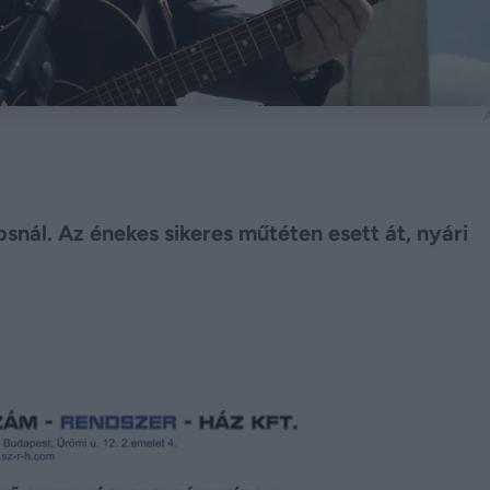
Á
snál. Az énekes sikeres műtéten esett át, nyári