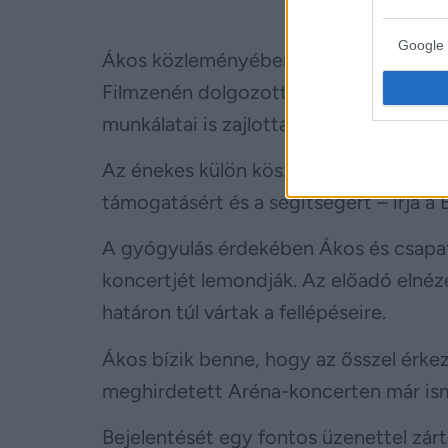
Google 
Ákos közleményében felidézte, hogy az
Filmzenén dolgozott, közönségtalálko
munkálatai is zajlottak, amikor a vizsg
Az énekes külön köszönetet mondott cs
támogatásért és a segítségért – írja a B
A gyógyulás érdekében Ákos és csapat
koncertjét lemondják. Az előadó elnéz
határon túl vártak a fellépéseire.
Ákos bízik benne, hogy az ősszel érke
meghirdetett Aréna-koncerten már ismé
Bejelentését egy fontos üzenettel zárt