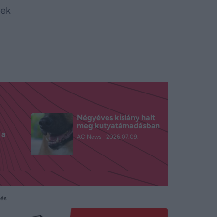
gek
Négyéves kislány halt
meg kutyatámadásban
 a
AC News
2026.07.09.
.
tés