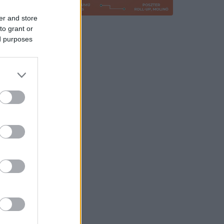
er and store
to grant or
ed purposes