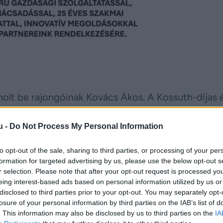
olt be rajongóinak Kovács Ákos. A Kossuth-díjas 
egy tavaszi rutinvizsgálat során pajzsmirigyrákot
u -
Do Not Process My Personal Information
i beavatkozásra volt szükség.
gnózis váratlanul érte, és az operáció lehetséges k
to opt-out of the sale, sharing to third parties, or processing of your per
formation for targeted advertising by us, please use the below opt-out s
 számára. A beavatkozáson azonban sikeresen áte
r selection. Please note that after your opt-out request is processed y
eing interest-based ads based on personal information utilized by us or
ik.
disclosed to third parties prior to your opt-out. You may separately opt-
losure of your personal information by third parties on the IAB’s list of
. This information may also be disclosed by us to third parties on the
IA