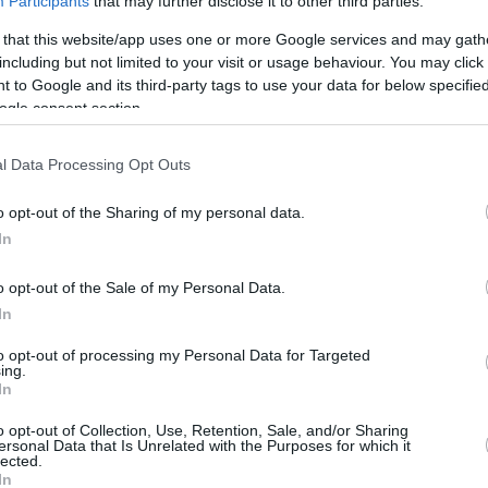
Participants
that may further disclose it to other third parties.
 that this website/app uses one or more Google services and may gath
including but not limited to your visit or usage behaviour. You may click 
 to Google and its third-party tags to use your data for below specifi
ogle consent section.
l Data Processing Opt Outs
o opt-out of the Sharing of my personal data.
In
o opt-out of the Sale of my Personal Data.
In
to opt-out of processing my Personal Data for Targeted
ing.
In
o opt-out of Collection, Use, Retention, Sale, and/or Sharing
ersonal Data that Is Unrelated with the Purposes for which it
lected.
In