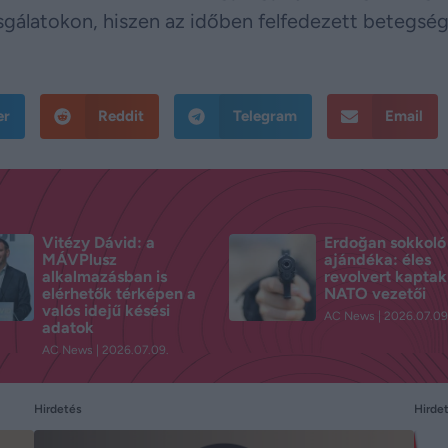
sgálatokon, hiszen az időben felfedezett betegsé
er
Reddit
Telegram
Email
Vitézy Dávid: a
Erdoğan sokkoló
MÁVPlusz
ajándéka: éles
alkalmazásban is
revolvert kaptak
elérhetők térképen a
NATO vezetői
valós idejű késési
AC News
2026.07.09
adatok
AC News
2026.07.09.
Hirdetés
Hirde