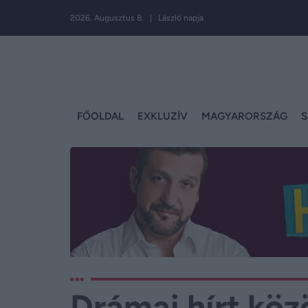
2026. Augusztus 8. | László napja
FŐOLDAL
EXKLUZÍV
MAGYARORSZÁG
S
Drámai hírt köz