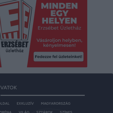
VATOK
OLDAL
EXKLUZÍV
MAGYARORSZÁG
ZIRÉNA
VILÁG
SZTÁROK
SZÍNES