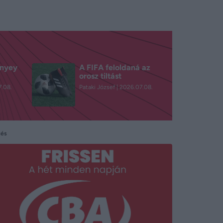
rnyey
A FIFA feloldaná az
orosz tiltást
.08.
Pataki József
2026.07.08.
tés