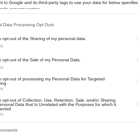
 to Google and its third-party tags to use your data for below specifi
rgették.
ogle consent section.
pel a hagyományos cigarettákra és szivarokra von
l Data Processing Opt Outs
tős emelése.
A
z EU-n belüli adózás harmonizálása
ben
. A javaslat emellett első ízben kívánja bevezet
o opt-out of the Sharing of my personal data.
In
eket. Olyan újabb termékek esetében, mint a vap
fűtött dohánytermékek. A jelenlegi, legutóbb 2011-
o opt-out of the Sale of my Personal Data.
In
nősül ahhoz, hogy megfeleljen a változó európai do
támasztott kihívásoknak – írja a
Financial Times.
to opt-out of processing my Personal Data for Targeted
ing.
In
e a törvényjavaslatot. De a magas inflációs idősza
o opt-out of Collection, Use, Retention, Sale, and/or Sharing
es hatásaival kapcsolatos aggodalmak miatt elhal
ersonal Data that Is Unrelated with the Purposes for which it
lected.
t, az uniós tisztviselők jelezték, hogy „hamarosan” 
In
biztos a hírek szerint nagyon szeretné előmozdíta
consents
észségügyi aggályokra és az
illegális kereskedelem