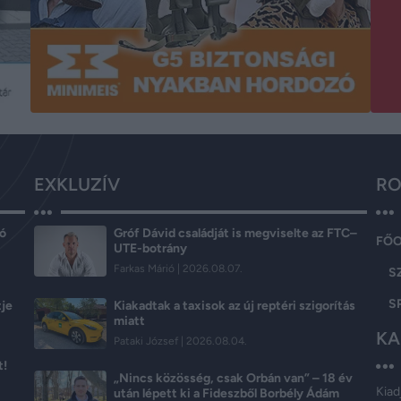
EXKLUZÍV
RO
ló
Gróf Dávid családját is megviselte az FTC–
FŐ
UTE-botrány
Farkas Márió
2026.08.07.
S
S
tje
Kiakadtak a taxisok az új reptéri szigorítás
miatt
KA
Pataki József
2026.08.04.
t!
„Nincs közösség, csak Orbán van” – 18 év
Kiad
után lépett ki a Fideszből Borbély Ádám