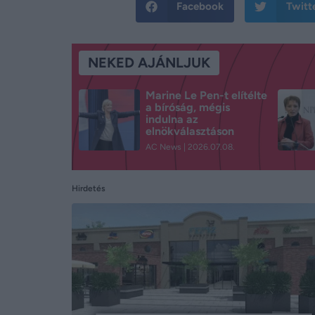
Facebook
Twitt
NEKED AJÁNLJUK
Marine Le Pen-t elítélte
a bíróság, mégis
indulna az
elnökválasztáson
AC News
2026.07.08.
Hirdetés