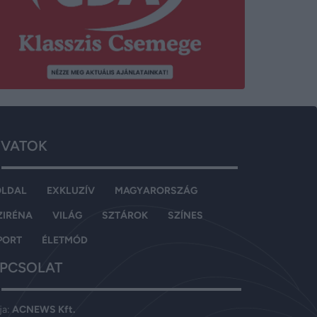
VATOK
OLDAL
EXKLUZÍV
MAGYARORSZÁG
ZIRÉNA
VILÁG
SZTÁROK
SZÍNES
PORT
ÉLETMÓD
PCSOLAT
ja:
ACNEWS Kft.