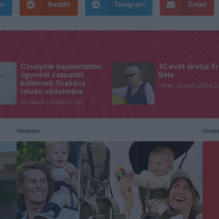
er
Reddit
Telegram
Email
Czunyiné bejelentette:
10 évét siratja E
ügyvédi csapatot
Béla
küldenek Szakács
Pataki József
2026.07
István védelmére
AC News
2026.07.08.
Hirdetés
Hirde