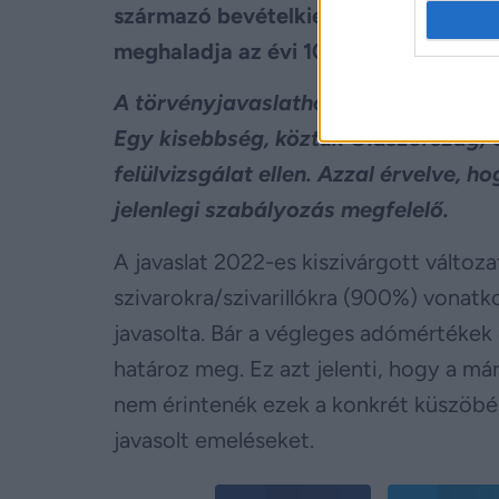
származó bevételkiesésre
. Ez az Euró
meghaladja az évi 10 milliárd eurót
.
A törvényjavaslathoz azonban valam
Egy kisebbség, köztük Olaszország, 
felülvizsgálat ellen. Azzal érvelve,
jelenlegi szabályozás megfelelő.
A javaslat 2022-es kiszivárgott változ
szivarokra/szivarillókra (900%) vona
javasolta. Bár a végleges adómértékek
határoz meg. Ez azt jelenti, hogy a 
nem érintenék ezek a konkrét küszöbért
javasolt emeléseket.