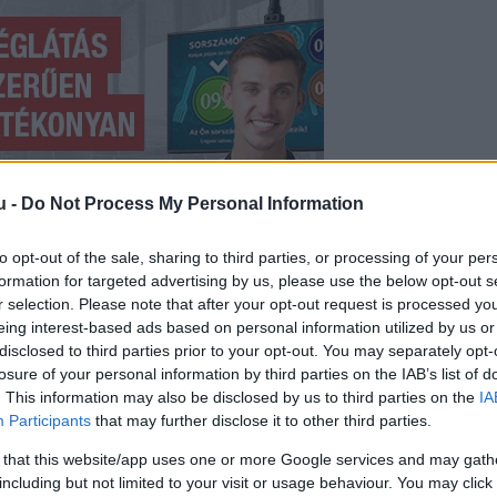
u -
Do Not Process My Personal Information
to opt-out of the sale, sharing to third parties, or processing of your per
formation for targeted advertising by us, please use the below opt-out s
r selection. Please note that after your opt-out request is processed y
eing interest-based ads based on personal information utilized by us or
disclosed to third parties prior to your opt-out. You may separately opt-
ge, köztük a Németország, Franciaország és
losure of your personal information by third parties on the IAB’s list of
. This information may also be disclosed by us to third parties on the
IA
ottságot, hogy sürgősen folytassa a régóta haloga
Participants
that may further disclose it to other third parties.
nak frissítésére. Ursula von der Leyen bizottsági 
 that this website/app uses one or more Google services and may gath
azdasági miniszterei a dohányadóról szóló felülviz
including but not limited to your visit or usage behaviour. You may click 