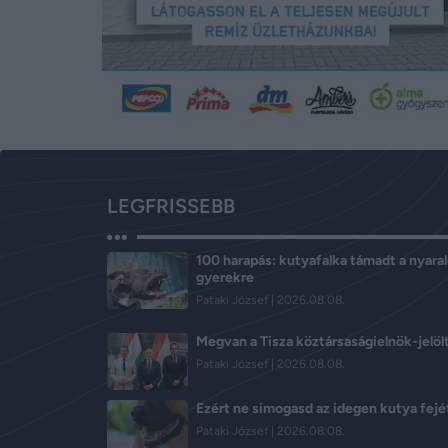
LEGFRISSEBB
100 harapás: kutyafalka támadt a nyara
gyerekre
Pataki József
2026.08.08.
Megvan a Tisza köztársaságielnök-jelöl
Pataki József
2026.08.08.
Ezért ne simogasd az idegen kutya fejé
Pataki József
2026.08.08.