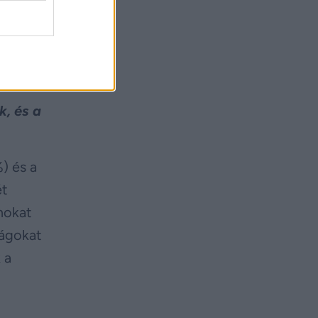
ükség.
k, és a
) és a
ét
mokat
zágokat
 a