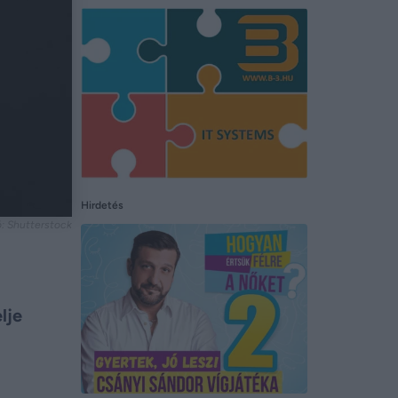
Hirdetés
: Shutterstock
lje