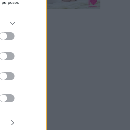
ed purposes
atkozó
 és a
ni az EU
ek (e-
ben
hánypiac
kban a
asztotta
várható
ni az
ből