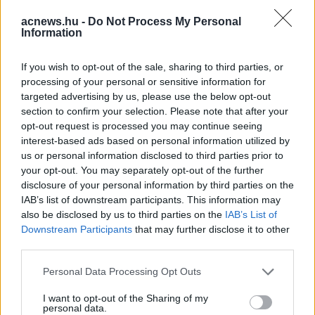
acnews.hu -
Do Not Process My Personal
Facebook
Twitter
Information
Reddit
Telegram
If you wish to opt-out of the sale, sharing to third parties, or
processing of your personal or sensitive information for
targeted advertising by us, please use the below opt-out
Email
section to confirm your selection. Please note that after your
opt-out request is processed you may continue seeing
Hirdetés
interest-based ads based on personal information utilized by
us or personal information disclosed to third parties prior to
your opt-out. You may separately opt-out of the further
disclosure of your personal information by third parties on the
IAB’s list of downstream participants. This information may
also be disclosed by us to third parties on the
IAB’s List of
Downstream Participants
that may further disclose it to other
third parties.
Please note that this website/app uses one or more Google
Personal Data Processing Opt Outs
services and may gather and store information including but
not limited to your visit or usage behaviour. You may click to
I want to opt-out of the Sharing of my
personal data.
grant or deny consent to Google and its third-party tags to