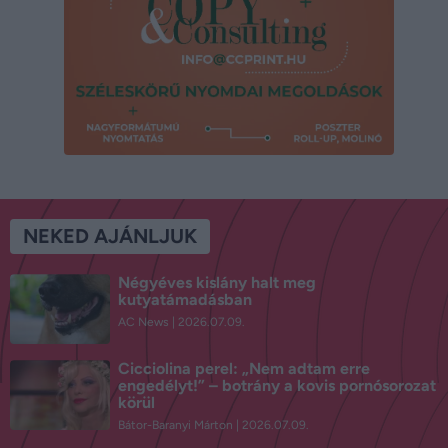
NEKED AJÁNLJUK
Négyéves kislány halt meg
kutyatámadásban
AC News
2026.07.09.
Cicciolina perel: „Nem adtam erre
engedélyt!” – botrány a kovis pornósorozat
körül
Bátor-Baranyi Márton
2026.07.09.