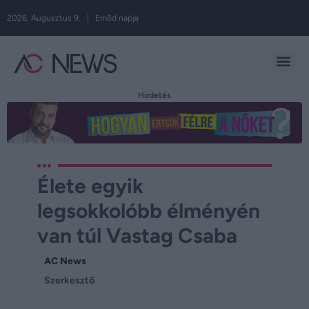
2026. Augusztus 9. | Emőd napja
Hirdetés
Élete egyik
legsokkolóbb élményén
van túl Vastag Csaba
AC News
Szerkesztő