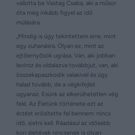
vallotta be Vastag Csaba, aki a műsor
óta még inkább figyel az idő
múlására.
„Mindig is úgy tekintettem erre, mint
egy zuhanásra. Olyan ez, mint az
ejtőernyősök ugrása. Van, aki jobban
lavíroz és oldalazva továbbjut, van, aki
összekapaszkodik valakivel és úgy
halad tovább, de a végkifejlet
ugyanaz. Esünk az elkerülhetetlen vég
felé. Az Életünk története ezt az
érzést erősítette fel bennem: nincs
idő, sietni kell. Ráadásul az idősebb
kori életévek nincsenek is olyan