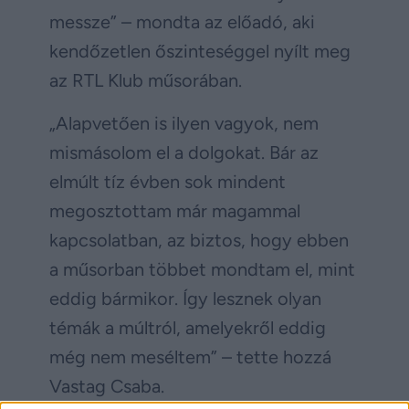
messze” – mondta az előadó, aki
kendőzetlen őszinteséggel nyílt meg
az RTL Klub műsorában.
„Alapvetően is ilyen vagyok, nem
mismásolom el a dolgokat. Bár az
elmúlt tíz évben sok mindent
megosztottam már magammal
kapcsolatban, az biztos, hogy ebben
a műsorban többet mondtam el, mint
eddig bármikor. Így lesznek olyan
témák a múltról, amelyekről eddig
még nem meséltem” – tette hozzá
Vastag Csaba.