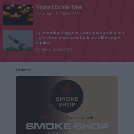
Meghalt Bonnie Tyler
Pataki József
2026.07.09.
Új amerikai fegyver a drónháborúk ellen:
saját drón vadászhatja le az ellenséges
rajokat
AC News
2026.07.09.
Hirdetés