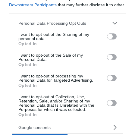
Downstream Participants
that may further disclose it to other
third parties.
Please note that this website/app uses one or more Google
Personal Data Processing Opt Outs
services and may gather and store information including but
not limited to your visit or usage behaviour. You may click to
I want to opt-out of the Sharing of my
personal data.
grant or deny consent to Google and its third-party tags to
Opted In
use your data for below specified purposes in below Google
consent section.
I want to opt-out of the Sale of my
Personal Data.
Hirdetés
Opted In
I want to opt-out of processing my
Personal Data for Targeted Advertising.
Opted In
I want to opt-out of Collection, Use,
Retention, Sale, and/or Sharing of my
Personal Data that Is Unrelated with the
Purposes for which it was collected.
Opted In
Google consents