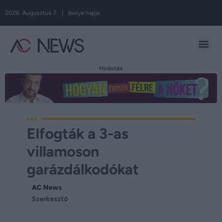
2026. Augusztus 7. | Ibolya napja
Hirdetés
Elfogták a 3-as
villamoson
garázdálkodókat
AC News
Szerkesztő