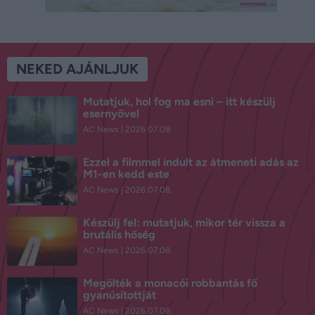
NEKED AJÁNLJUK
Mutatjuk, hol fog ma esni – itt készülj
esernyővel
AC News
2026.07.08.
Ezzel a filmmel indult az átmeneti adás az
M1-en kedd este
AC News
2026.07.08.
Készülj fel: mutatjuk, mikor tér vissza a
brutális hőség
AC News
2026.07.08.
Megölték a monacói robbantás fő
gyanúsítottját
AC News
2026.07.08.