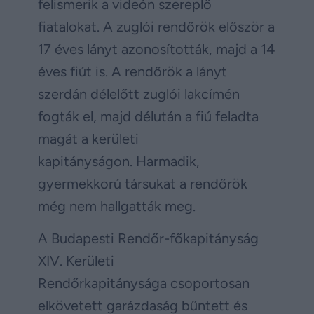
felismerik a videón szereplő
fiatalokat. A zuglói rendőrök először a
17 éves lányt azonosították, majd a 14
éves fiút is. A rendőrök a lányt
szerdán délelőtt zuglói lakcímén
fogták el, majd délután a fiú feladta
magát a kerületi
kapitányságon. Harmadik,
gyermekkorú társukat a rendőrök
még nem hallgatták meg.
A Budapesti Rendőr-főkapitányság
XIV. Kerületi
Rendőrkapitánysága csoportosan
elkövetett garázdaság bűntett és