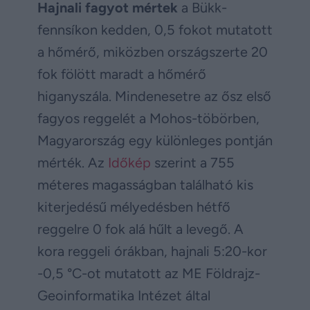
Hajnali fagyot mértek
a Bükk-
fennsíkon kedden, 0,5 fokot mutatott
a hőmérő, miközben országszerte 20
fok fölött maradt a hőmérő
higanyszála. Mindenesetre az ősz első
fagyos reggelét a Mohos-töbörben,
Magyarország egy különleges pontján
mérték. Az
Időkép
szerint a 755
méteres magasságban található kis
kiterjedésű mélyedésben hétfő
reggelre 0 fok alá hűlt a levegő. A
kora reggeli órákban, hajnali 5:20-kor
-0,5 °C-ot mutatott az ME Földrajz-
Geoinformatika Intézet által