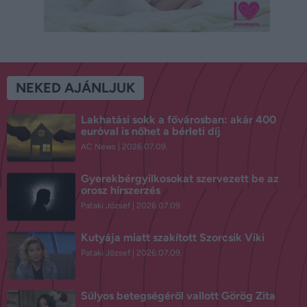
NEKED AJÁNLJUK
Lakhatási sokk a fővárosban: akár 400
euróval is nőhet a bérleti díj
AC News
2026.07.09.
Gyerekbérgyilkosokat szervezett be az
orosz hírszerzés
Pataki József
2026.07.09.
Kutyája miatt szakított Szorcsik Viki
Pataki József
2026.07.09.
Súlyos betegségéről vallott Görög Zita