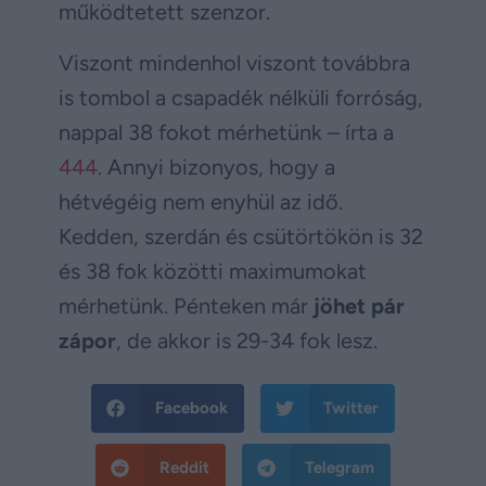
működtetett szenzor.
Viszont mindenhol viszont továbbra
is tombol a csapadék nélküli forróság,
nappal 38 fokot mérhetünk – írta a
444
. Annyi bizonyos, hogy a
hétvégéig nem enyhül az idő.
Kedden, szerdán és csütörtökön is 32
és 38 fok közötti maximumokat
mérhetünk. Pénteken már
jöhet pár
zápor
, de akkor is 29-34 fok lesz.
Facebook
Twitter
Reddit
Telegram