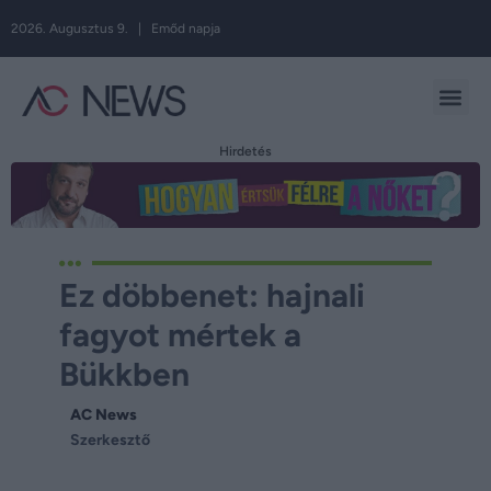
2026. Augusztus 9. | Emőd napja
Hirdetés
Ez döbbenet: hajnali
fagyot mértek a
Bükkben
AC News
Szerkesztő