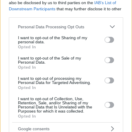
also be disclosed by us to third parties on the
IAB’s List of
Downstream Participants
that may further disclose it to other
third parties.
Hirdetés
Please note that this website/app uses one or more Google
Personal Data Processing Opt Outs
services and may gather and store information including but
not limited to your visit or usage behaviour. You may click to
I want to opt-out of the Sharing of my
personal data.
grant or deny consent to Google and its third-party tags to
Opted In
use your data for below specified purposes in below Google
consent section.
I want to opt-out of the Sale of my
Personal Data.
Opted In
I want to opt-out of processing my
Personal Data for Targeted Advertising.
Opted In
I want to opt-out of Collection, Use,
Retention, Sale, and/or Sharing of my
Personal Data that Is Unrelated with the
Hirdetés
Purposes for which it was collected.
Opted In
Google consents