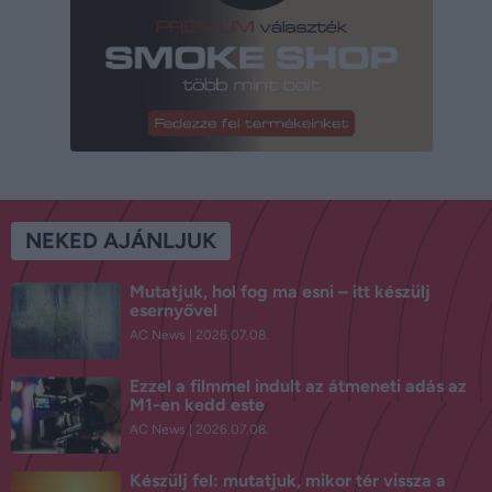
NEKED AJÁNLJUK
Mutatjuk, hol fog ma esni – itt készülj
esernyővel
AC News
2026.07.08.
Ezzel a filmmel indult az átmeneti adás az
M1-en kedd este
AC News
2026.07.08.
Készülj fel: mutatjuk, mikor tér vissza a