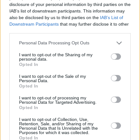
disclosure of your personal information by third parties on the
„A gyász valójában nagyon fontos. A
IAB’s list of downstream participants. This information may
fejlődés fontos része, hogy képesek
also be disclosed by us to third parties on the
IAB’s List of
Downstream Participants
that may further disclose it to other
vagyunk elismerni egy másik ember
third parties.
hiányát” – mondta Alessandra
Please note that this website/app uses one or more Google
Personal Data Processing Opt Outs
Lemma, az Anna Freud Nemzeti
services and may gather and store information including but
not limited to your visit or usage behaviour. You may click to
I want to opt-out of the Sharing of my
Gyermek- és Családközpont
personal data.
grant or deny consent to Google and its third-party tags to
Opted In
tanácsadója. Ám „a hosszan tartó
use your data for below specified purposes in below Google
consent section.
I want to opt-out of the Sale of my
használata megakadályozhatja az
Personal Data.
Opted In
embereket abban, hogy
megbékéljenek a másik személy
I want to opt-out of processing my
Personal Data for Targeted Advertising.
hiányával” – figyelmeztetett Lemma.
Opted In
I want to opt-out of Collection, Use,
Lemma, aki a gyászrobotok
Retention, Sale, and/or Sharing of my
Personal Data that Is Unrelated with the
pszichológiai hatását kutatta, azt
Purposes for which it was collected.
Opted In