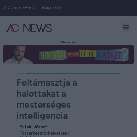
2026. Augusztus 7. | Ibolya napja
Hirdetés
Feltámasztja a
halottakat a
mesterséges
intelligencia
Pataki József
Főszerkesztő-helyettes /