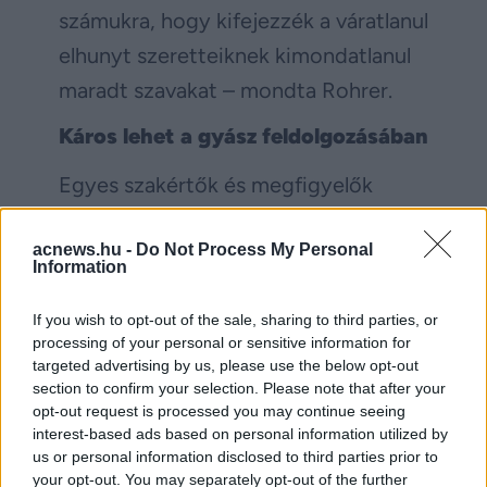
számukra, hogy kifejezzék a váratlanul
elhunyt szeretteiknek kimondatlanul
maradt szavakat – mondta Rohrer.
Káros lehet a gyász feldolgozásában
Egyes szakértők és megfigyelők
óvatosabbak a mesterséges
acnews.hu -
Do Not Process My Personal
intelligencia feltámasztásával
Information
kapcsolatban. Megkérdőjelezve, hogy
If you wish to opt-out of the sale, sharing to third parties, or
a mélyen gyászoló emberek valóban
processing of your personal or sensitive information for
megalapozott döntést tudnak-e
targeted advertising by us, please use the below opt-out
section to confirm your selection. Please note that after your
hozni az alkalmazásáról, és
opt-out request is processed you may continue seeing
figyelmeztetnek annak káros
interest-based ads based on personal information utilized by
us or personal information disclosed to third parties prior to
pszichológiai hatásaira.
your opt-out. You may separately opt-out of the further