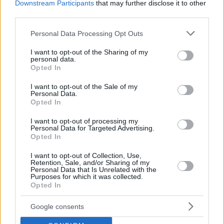
Downstream Participants
that may further disclose it to other
third parties.
Hirdetés
Please note that this website/app uses one or more Google
Personal Data Processing Opt Outs
services and may gather and store information including but
not limited to your visit or usage behaviour. You may click to
I want to opt-out of the Sharing of my
personal data.
grant or deny consent to Google and its third-party tags to
Opted In
use your data for below specified purposes in below Google
consent section.
I want to opt-out of the Sale of my
Personal Data.
Opted In
I want to opt-out of processing my
Personal Data for Targeted Advertising.
Opted In
I want to opt-out of Collection, Use,
Retention, Sale, and/or Sharing of my
Hirdetés
Personal Data that Is Unrelated with the
Purposes for which it was collected.
Opted In
Google consents