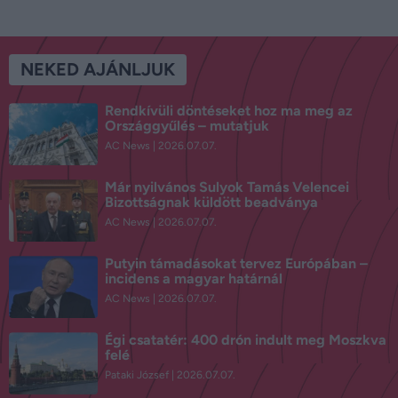
NEKED AJÁNLJUK
Rendkívüli döntéseket hoz ma meg az
Országgyűlés – mutatjuk
AC News
2026.07.07.
Már nyilvános Sulyok Tamás Velencei
Bizottságnak küldött beadványa
AC News
2026.07.07.
Putyin támadásokat tervez Európában –
incidens a magyar határnál
AC News
2026.07.07.
Égi csatatér: 400 drón indult meg Moszkva
felé
Pataki József
2026.07.07.