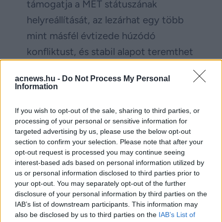
támogatja a MET státuszának
helyreállítását, az lezárhat egy több
mint másfél évtizede húzódó
konfliktust, és stabil alapot teremthet
ahhoz, hogy Iványi Gábor közössége
acnews.hu -
Do Not Process My Personal
tovább folytathassa azt a szociális és
Information
lelkipásztori munkát, amelyet
If you wish to opt-out of the sale, sharing to third parties, or
Magyarország legelesettebb
processing of your personal or sensitive information for
embereiért végez.
targeted advertising by us, please use the below opt-out
section to confirm your selection. Please note that after your
opt-out request is processed you may continue seeing
Facebook
Twitter
interest-based ads based on personal information utilized by
us or personal information disclosed to third parties prior to
your opt-out. You may separately opt-out of the further
Reddit
Telegram
disclosure of your personal information by third parties on the
IAB’s list of downstream participants. This information may
also be disclosed by us to third parties on the
IAB’s List of
Email