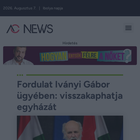
2026. Augusztus 7. | Ibolya napja
Hirdetés
Fordulat Iványi Gábor
ügyében: visszakaphatja
egyházát