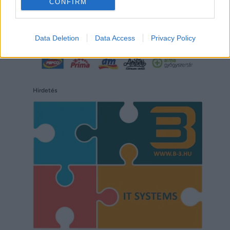
CONFIRM
Data Deletion
Data Access
Privacy Policy
Hirdetés