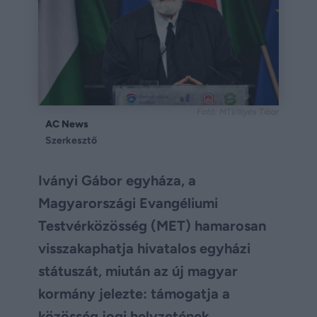
Fotó: MTI/Illyés Tibor
AC News
Szerkesztő
Iványi Gábor egyháza, a
Magyarországi Evangéliumi
Testvérközösség (MET) hamarosan
visszakaphatja hivatalos egyházi
státuszát, miután az új magyar
kormány jelezte: támogatja a
közösség jogi helyzetének