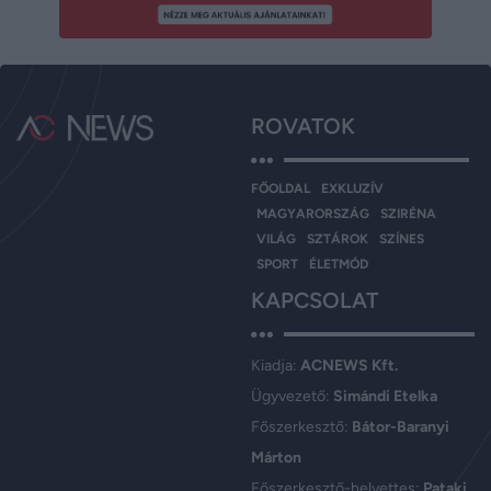
ROVATOK
FŐOLDAL
EXKLUZÍV
MAGYARORSZÁG
SZIRÉNA
VILÁG
SZTÁROK
SZÍNES
SPORT
ÉLETMÓD
KAPCSOLAT
Kiadja:
ACNEWS Kft.
Ügyvezető:
Simándi Etelka
Főszerkesztő:
Bátor-Baranyi
Márton
Főszerkesztő-helyettes:
Pataki