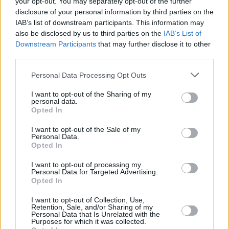
your opt-out. You may separately opt-out of the further
Hirdetés
disclosure of your personal information by third parties on the
IAB’s list of downstream participants. This information may
also be disclosed by us to third parties on the
IAB’s List of
Downstream Participants
that may further disclose it to other
third parties.
Please note that this website/app uses one or more Google
Personal Data Processing Opt Outs
services and may gather and store information including but
not limited to your visit or usage behaviour. You may click to
I want to opt-out of the Sharing of my
personal data.
grant or deny consent to Google and its third-party tags to
Opted In
use your data for below specified purposes in below Google
consent section.
I want to opt-out of the Sale of my
Personal Data.
Opted In
Hirdetés
I want to opt-out of processing my
Personal Data for Targeted Advertising.
Opted In
I want to opt-out of Collection, Use,
Retention, Sale, and/or Sharing of my
Personal Data that Is Unrelated with the
Purposes for which it was collected.