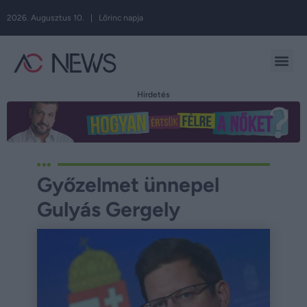
2026. Augusztus 10. | Lőrinc napja
Hirdetés
Győzelmet ünnepel
Gulyás Gergely