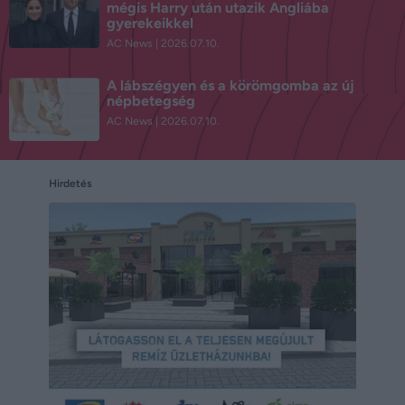
mégis Harry után utazik Angliába
gyerekeikkel
AC News
2026.07.10.
A lábszégyen és a körömgomba az új
népbetegség
AC News
2026.07.10.
Hirdetés