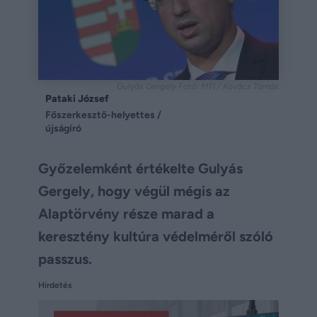
Gulyás Gergely Fotó: MTI / Kovács Tamás
Pataki József
Főszerkesztő-helyettes /
újságíró
Győzelemként értékelte Gulyás
Gergely, hogy végül mégis az
Alaptörvény része marad a
keresztény kultúra védelméről szóló
passzus.
Hirdetés