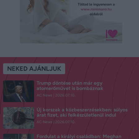
NEKED AJÁNLJUK
Trump döntése után már egy
atomerőművet is bombáznak
AC News
2026.07.10.
Új korszak a közbeszerzésekben: súlyos
árat fizet, aki felkészületlenül indul
AC News
2026.07.10.
Fordulat a királyi családban: Meghan