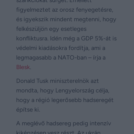
figyelmeztet az orosz fenyegetésre,
és igyekszik mindent megtenni, hogy
felkészüljön egy esetleges
konfliktusra. Idén még a GDP 5%-át is
védelmi kiadásokra fordítja, ami a
legmagasabb a NATO-ban – írja a
Blesk
.
Donald Tusk miniszterelnök azt
mondta, hogy Lengyelország célja,
hogy a régió legerősebb hadseregét
építse ki.
A meglévő hadsereg pedig intenzív
kiképzésen vesz részt. Az ukrán