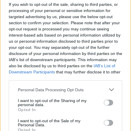
Hagyományos erődítményeket is
If you wish to opt-out of the sale, sharing to third parties, or
processing of your personal or sensitive information for
építenek, hogy megvédjék az
targeted advertising by us, please use the below opt-out
országot egy esetleges oroszországi
section to confirm your selection. Please note that after your
opt-out request is processed you may continue seeing
kalinyingrádi vagy
interest-based ads based on personal information utilized by
fehéroroszországi támadástól
.
us or personal information disclosed to third parties prior to
your opt-out. You may separately opt-out of the further
Novemberben megkezdődött az
disclosure of your personal information by third parties on the
úgynevezett Keleti Pajzs
IAB’s list of downstream participants. This information may
also be disclosed by us to third parties on the
IAB’s List of
erődítményeinek első részeinek ilyen
Downstream Participants
that may further disclose it to other
módon történő építése. Erre 10
third parties.
milliárd zlotyt különítettek el.
Please note that this website/app uses one or more Google
Personal Data Processing Opt Outs
services and may gather and store information including but
not limited to your visit or usage behaviour. You may click to
I want to opt-out of the Sharing of my
personal data.
Facebook
Twitter
grant or deny consent to Google and its third-party tags to
Opted In
use your data for below specified purposes in below Google
consent section.
I want to opt-out of the Sale of my
Reddit
Telegram
Personal Data.
Opted In