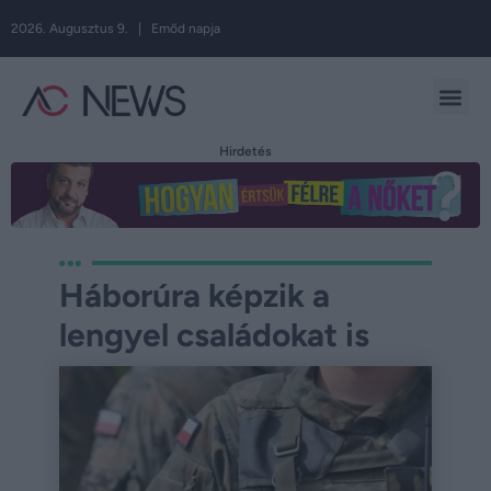
2026. Augusztus 9. | Emőd napja
Hirdetés
Háborúra képzik a
lengyel családokat is