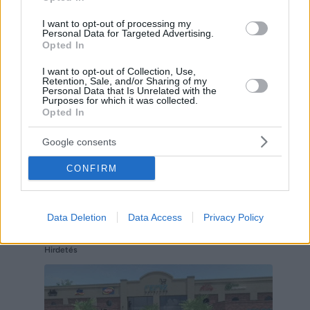
Email
I want to opt-out of processing my
Personal Data for Targeted Advertising.
Hirdetés
Opted In
I want to opt-out of Collection, Use,
Retention, Sale, and/or Sharing of my
Personal Data that Is Unrelated with the
Purposes for which it was collected.
Opted In
Google consents
CONFIRM
Data Deletion
Data Access
Privacy Policy
Hirdetés