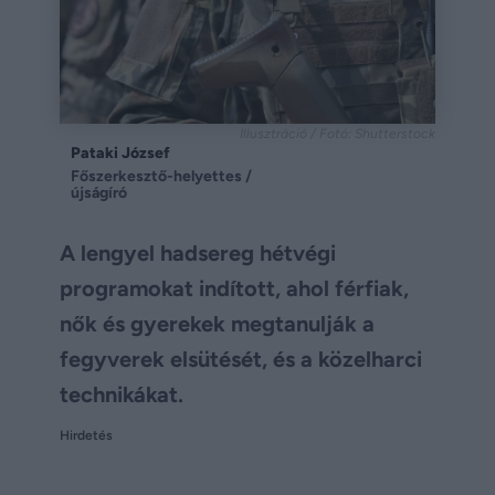
Illusztráció / Fotó: Shutterstock
Pataki József
Főszerkesztő-helyettes /
újságíró
A lengyel hadsereg hétvégi
programokat indított, ahol férfiak,
nők és gyerekek megtanulják a
fegyverek elsütését, és a közelharci
technikákat.
Hirdetés