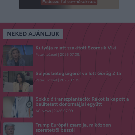
NEKED AJÁNLJUK
Kutyája miatt szakított Szorcsik Viki
Pataki József
2026.07.09.
Súlyos betegségéről vallott Görög Zita
Pataki József
2026.07.09.
Sokkoló transzplantáció: Rákot is kapott a
beültetett donormájjal együtt
AC News
2026.07.09.
Trump Európát zsarolja, miközben
szeretetről beszél