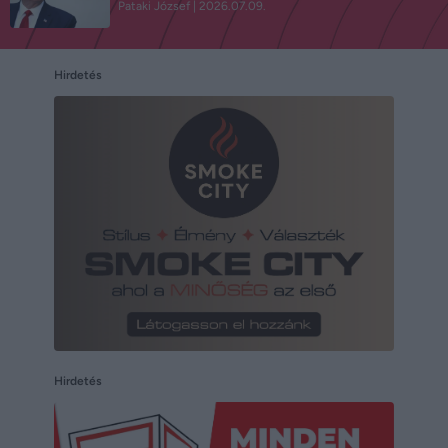
Pataki József
2026.07.09.
Hirdetés
Hirdetés