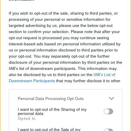
Reddit
Telegram
If you wish to opt-out of the sale, sharing to third parties, or
processing of your personal or sensitive information for
targeted advertising by us, please use the below opt-out
Email
section to confirm your selection. Please note that after your
opt-out request is processed you may continue seeing
Hirdetés
interest-based ads based on personal information utilized by
us or personal information disclosed to third parties prior to
your opt-out. You may separately opt-out of the further
disclosure of your personal information by third parties on the
IAB’s list of downstream participants. This information may
also be disclosed by us to third parties on the
IAB’s List of
Downstream Participants
that may further disclose it to other
third parties.
Please note that this website/app uses one or more Google
Personal Data Processing Opt Outs
services and may gather and store information including but
not limited to your visit or usage behaviour. You may click to
I want to opt-out of the Sharing of my
personal data.
grant or deny consent to Google and its third-party tags to
Opted In
use your data for below specified purposes in below Google
Hirdetés
consent section.
I want to opt-out of the Sale of my