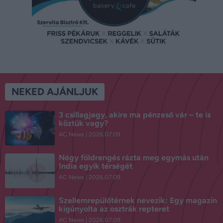
NEKED AJÁNLJUK
3 csillagjegy, akire ma pénzeső vár – te is
köztük vagy?
AC News
2026.07.09.
Négy földrengés rázta meg egymás után
India egyik térségét
AC News
2026.07.09.
Szellemrepülőtérnek nevezik: Egy magazin
kigúnyolta az osztrák repteret
AC News
2026.07.09.