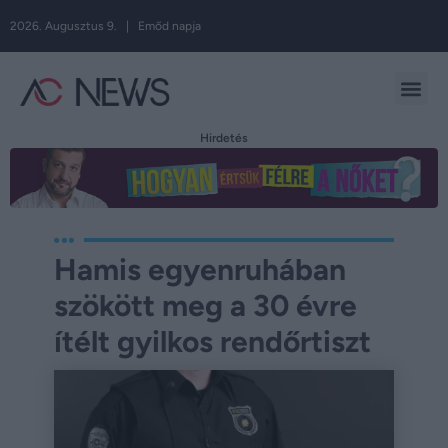
2026. Augusztus 9. | Emőd napja
Hirdetés
Hamis egyenruhában
szökött meg a 30 évre
ítélt gyilkos rendőrtiszt