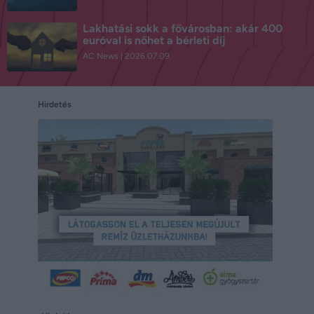
Lakhatási sokk a fővárosban: akár 400
euróval is nőhet a bérleti díj
AC News
2026.07.09.
Hirdetés