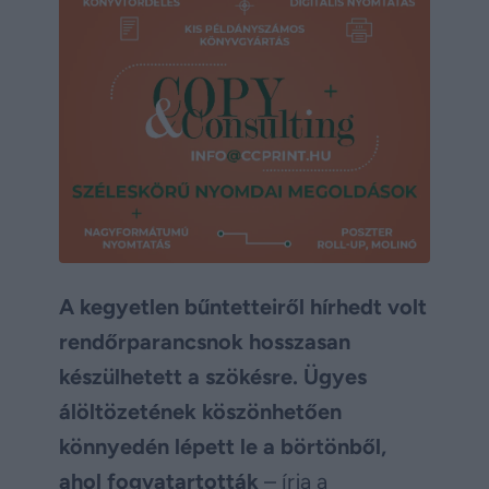
A kegyetlen bűntetteiről hírhedt volt
rendőrparancsnok hosszasan
készülhetett a szökésre. Ügyes
álöltözetének köszönhetően
könnyedén lépett le a börtönből,
ahol fogvatartották
– írja a