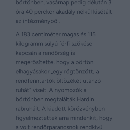
börtönben, vasárnap pedig délután 3
óra 40 perckor akadály nélkül kisétált
az intézményből.
A 183 centiméter magas és 115
kilogramm súlyú férfi szökése
kapcsán a rendőrség is
megerősítette, hogy a börtön
elhagyásakor „egy rögtönzött, a
rendfenntartók öltözékét utánzó
ruhát” viselt. A nyomozók a
börtönben megtalálták Hardin
rabruháit. A kiadott körözvényben
figyelmeztettek arra mindenkit, hogy
a volt rendőrparancsnok rendkívül