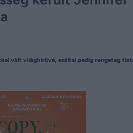
ra
el vált világhírűvé, ezáltal pedig rengeteg fiat