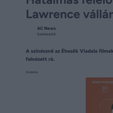
Lawrence vállá
AC News
Szerkesztő
A színésznő az Éhezők Viadala filmekk
felnézett rá.
Hirdetés