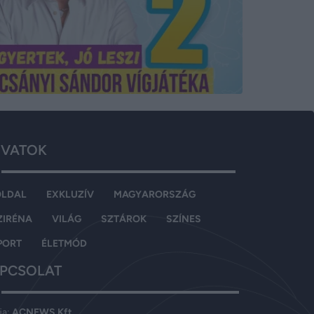
VATOK
OLDAL
EXKLUZÍV
MAGYARORSZÁG
ZIRÉNA
VILÁG
SZTÁROK
SZÍNES
PORT
ÉLETMÓD
PCSOLAT
ja:
ACNEWS Kft.