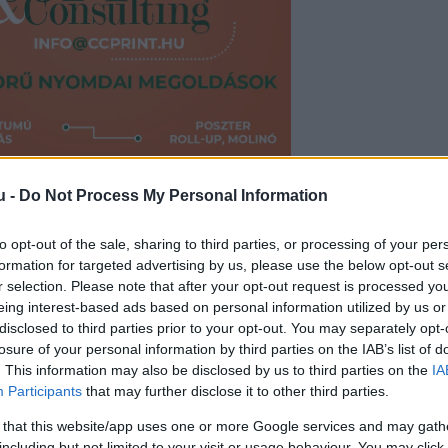
l vált világhírűvé, ezáltal pedig rengeteg fiatal 
u -
Do Not Process My Personal Information
to opt-out of the sale, sharing to third parties, or processing of your per
formation for targeted advertising by us, please use the below opt-out s
interjújában beszélt filmekről, hírnévről, családró
r selection. Please note that after your opt-out request is processed y
erep, amivel az egész világ megismerte. Elmondta,
eing interest-based ads based on personal information utilized by us or
disclosed to third parties prior to your opt-out. You may separately opt-
 ebben a főszerepben Katniss Everdeenként, aki
losure of your personal information by third parties on the IAB’s list of
 volt számára, hogyan alakítja és jeleníti meg a ka
. This information may also be disclosed by us to third parties on the
IA
Participants
that may further disclose it to other third parties.
anak vele azonosulni.
 that this website/app uses one or more Google services and may gath
including but not limited to your visit or usage behaviour. You may click 