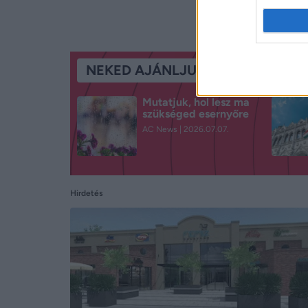
NEKED AJÁNLJUK
Mutatjuk, hol lesz ma
szükséged esernyőre
AC News
2026.07.07.
Hirdetés