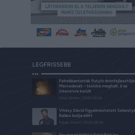
LEGFRISSEBB
Felrobbantották Putyin drónfejlesztőj
Mercedesét – testőre meghalt, ő az
intenzívre került
Kállai Sándor
2026.08.06.
Vitézy Dávid figyelmeztetett Sebesty
Balázs bulija előtt
Pataki József
2026.08.06.
Így marad örökké fiatal Bíró Ica