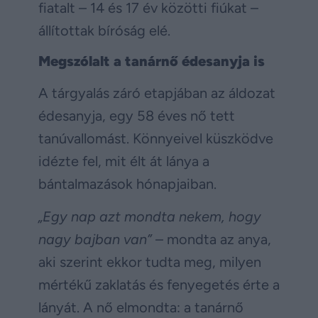
fiatalt – 14 és 17 év közötti fiúkat –
állítottak bíróság elé.
Megszólalt a tanárnő édesanyja is
A tárgyalás záró etapjában az áldozat
édesanyja, egy 58 éves nő tett
tanúvallomást. Könnyeivel küszködve
idézte fel, mit élt át lánya a
bántalmazások hónapjaiban.
„Egy nap azt mondta nekem, hogy
nagy bajban van”
– mondta az anya,
aki szerint ekkor tudta meg, milyen
mértékű zaklatás és fenyegetés érte a
lányát. A nő elmondta: a tanárnő