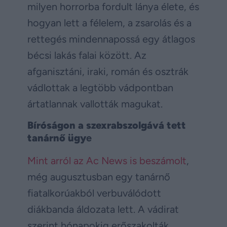
milyen horrorba fordult lánya élete, és
hogyan lett a félelem, a zsarolás és a
rettegés mindennapossá egy átlagos
bécsi lakás falai között. Az
afganisztáni, iraki, román és osztrák
vádlottak a legtöbb vádpontban
ártatlannak vallották magukat.
Bíróságon a szexrabszolgává tett
tanárnő ügy
e
Mint arról az Ac News is beszámolt
,
még augusztusban egy tanárnő
fiatalkorúakból verbuválódott
diákbanda áldozata lett. A vádirat
szerint hónapokig erőszakolták,