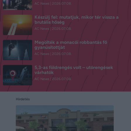
AC News
2026.07.08.
Készülj fel: mutatjuk, mikor tér vissza a
brutális hőség
AC News
2026.07.08.
Megölték a monacói robbantás fő
gyanúsítottját
AC News
2026.07.08.
5,3-as földrengés volt – utórengések
várhatók
AC News
2026.07.08.
Hirdetés