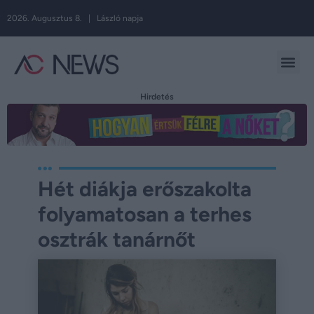
2026. Augusztus 8. | László napja
Hirdetés
Hét diákja erőszakolta
folyamatosan a terhes
osztrák tanárnőt