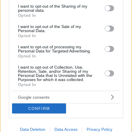
services and may gather and store information including but
délutáni órákban hirdetik ki. Mint
not limited to your visit or usage behaviour. You may click to
I want to opt-out of the Sharing of my
personal data.
grant or deny consent to Google and its third-party tags to
minden büntetőügyben, ez esetben
Opted In
use your data for below specified purposes in below Google
is érvényes az ártatlanság vélelme –
consent section.
I want to opt-out of the Sale of my
Personal Data.
írta a
Heute
.
Opted In
I want to opt-out of processing my
Personal Data for Targeted Advertising.
Facebook
Twitter
Opted In
I want to opt-out of Collection, Use,
Reddit
Telegram
Retention, Sale, and/or Sharing of my
Personal Data that Is Unrelated with the
Purposes for which it was collected.
Email
Opted In
Hirdetés
Google consents
CONFIRM
Data Deletion
Data Access
Privacy Policy