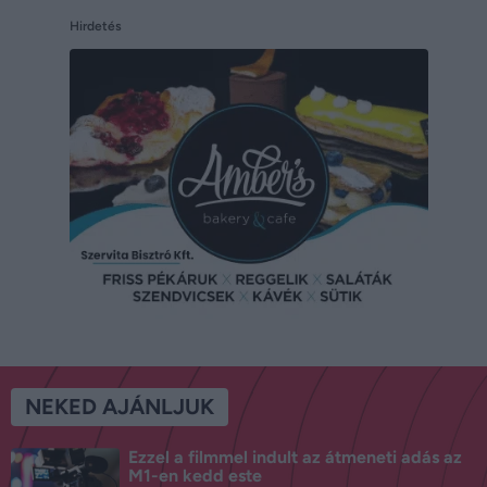
Hirdetés
NEKED AJÁNLJUK
Ezzel a filmmel indult az átmeneti adás az
M1-en kedd este