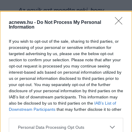
„Az egyik azt mondta neki, hogy
nem fog hozzányúlni, de eléri, hogy
acnews.hu -
Do Not Process My Personal
Information
öngyilkos legyen.”
If you wish to opt-out of the sale, sharing to third parties, or
A történtek után nem sokkal újabb
processing of your personal or sensitive information for
tragédia történt: a tanárnő
targeted advertising by us, please use the below opt-out
section to confirm your selection. Please note that after your
távollétében a lakásában tűz ütött ki,
opt-out request is processed you may continue seeing
amely teljesen leéget. A szakértői
interest-based ads based on personal information utilized by
us or personal information disclosed to third parties prior to
vizsgálat szerint a tüzet szándékosan
your opt-out. You may separately opt-out of the further
gyújtották.
A hét fiatalt többek
disclosure of your personal information by third parties on the
IAB’s list of downstream participants. This information may
között nemi erőszakkal, zsarolással
also be disclosed by us to third parties on the
IAB’s List of
és gyújtogatással vádolják.
Downstream Participants
that may further disclose it to other
third parties.
Vallomásuk során lehajtott fejjel ültek
Please note that this website/app uses one or more Google
a vádlottak padján. Az ítéleteket a
Personal Data Processing Opt Outs