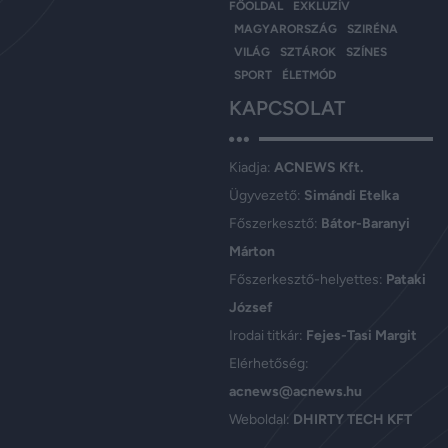
FŐOLDAL
EXKLUZÍV
MAGYARORSZÁG
SZIRÉNA
VILÁG
SZTÁROK
SZÍNES
SPORT
ÉLETMÓD
KAPCSOLAT
Kiadja:
ACNEWS Kft.
Ügyvezető:
Simándi Etelka
Főszerkesztő:
Bátor-Baranyi
Márton
Főszerkesztő-helyettes:
Pataki
József
Irodai titkár:
Fejes-Tasi Margit
Elérhetőség:
acnews@acnews.hu
Weboldal:
DHIRTY TECH KFT