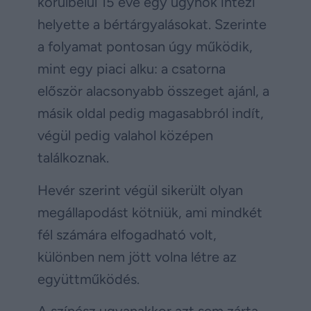
körülbelül 15 éve egy ügynök intézi
helyette a bértárgyalásokat. Szerinte
a folyamat pontosan úgy működik,
mint egy piaci alku: a csatorna
először alacsonyabb összeget ajánl, a
másik oldal pedig magasabbról indít,
végül pedig valahol középen
találkoznak.
Hevér szerint végül sikerült olyan
megállapodást kötniük, ami mindkét
fél számára elfogadható volt,
különben nem jött volna létre az
együttműködés.
A színész ugyanakkor azt sem zárta