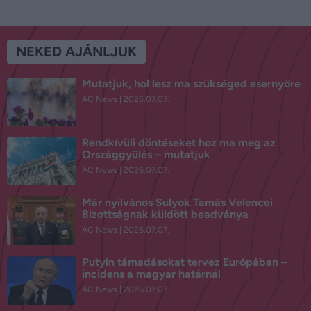
NEKED AJÁNLJUK
Mutatjuk, hol lesz ma szükséged esernyőre
AC News
2026.07.07.
Rendkívüli döntéseket hoz ma meg az
Országgyűlés – mutatjuk
AC News
2026.07.07.
Már nyilvános Sulyok Tamás Velencei
Bizottságnak küldött beadványa
AC News
2026.07.07.
Putyin támadásokat tervez Európában –
incidens a magyar határnál
AC News
2026.07.07.