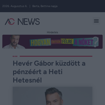
2026. Augusztus 6. | Berta, Bettina napja
Hirdetés
Hevér Gábor küzdött a
pénzéért a Heti
Hetesnél