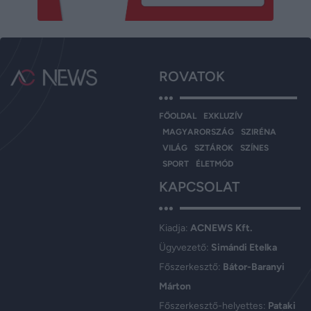
ROVATOK
FŐOLDAL
EXKLUZÍV
MAGYARORSZÁG
SZIRÉNA
VILÁG
SZTÁROK
SZÍNES
SPORT
ÉLETMÓD
KAPCSOLAT
Kiadja:
ACNEWS Kft.
Ügyvezető:
Simándi Etelka
Főszerkesztő:
Bátor-Baranyi
Márton
Főszerkesztő-helyettes:
Pataki