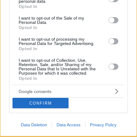
personal data.
grant or deny consent to Google and its third-party tags to
már végképp nem lehet, hogy meg
Opted In
use your data for below specified purposes in below Google
legyenek hazudtolva ezek az
consent section.
I want to opt-out of the Sale of my
Personal Data.
emberek. Soha senki nem keresett
Opted In
meg bennünket semmilyen politikai
I want to opt-out of processing my
Personal Data for Targeted Advertising.
szempontból”
– tette hozzá, továbbá
Opted In
arra is kitért, hogy olyan is előfordult,
I want to opt-out of Collection, Use,
hogy a férfi kollégáknál is eltört a
Retention, Sale, and/or Sharing of my
Personal Data that Is Unrelated with the
Purposes for which it was collected.
mécses.
Opted In
„Eközül a 70 ember közül, sőt a 15
Google consents
aláíró közül akadtak, és férfiak is
CONFIRM
voltak köztük, akik amikor ez az ügy
előjött, akkor elsírták magukat”
–
Data Deletion
Data Access
Privacy Policy
mesélte Hevér Gábor a Heti Hetes