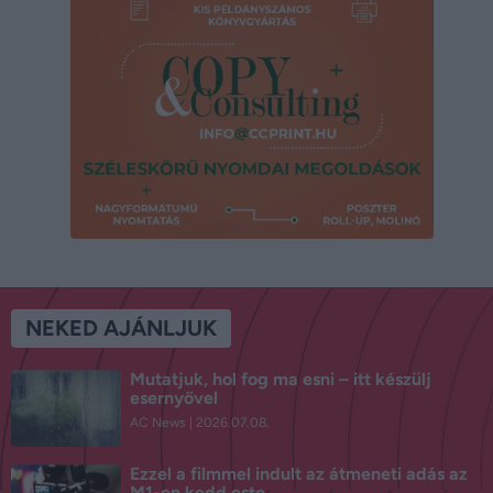
NEKED AJÁNLJUK
Mutatjuk, hol fog ma esni – itt készülj
esernyővel
AC News
2026.07.08.
Ezzel a filmmel indult az átmeneti adás az
M1-en kedd este