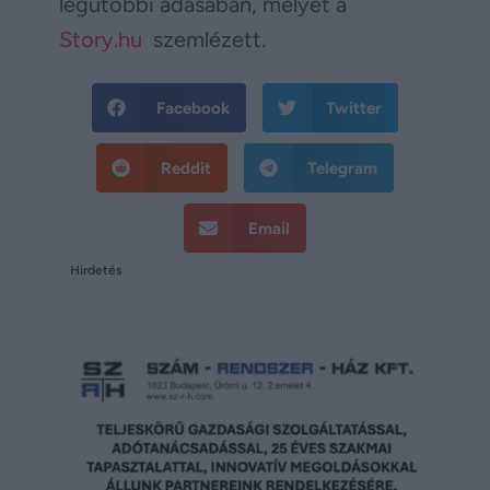
legutóbbi adásában, melyet a
Story.hu
szemlézett.
Facebook
Twitter
Reddit
Telegram
Email
Hirdetés