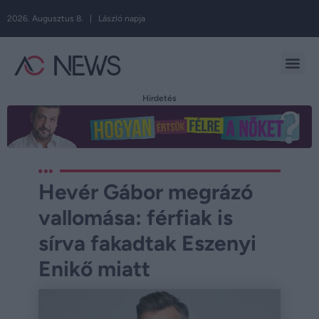
2026. Augusztus 8. | László napja
Hirdetés
Hevér Gábor megrázó
vallomása: férfiak is
sírva fakadtak Eszenyi
Enikő miatt