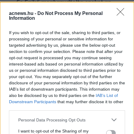
És Enikő meghazudtolta ezeket az
embereket. És akkor megfordult
acnews.hu -
Do Not Process My Personal
Information
bennem a borjú, tényleg ez történt.
Akkor azt mondtam, hogy veszem a
If you wish to opt-out of the sale, sharing to third parties, or
processing of your personal or sensitive information for
telefonomat, és fölhívok egy
targeted advertising by us, please use the below opt-out
újságírót, tudtam is, hogy kit kell
section to confirm your selection. Please note that after your
opt-out request is processed you may continue seeing
fölhívnom, mert szeretnék erről
interest-based ads based on personal information utilized by
beszélni. 15 perc múlva csörgött a
us or personal information disclosed to third parties prior to
your opt-out. You may separately opt-out of the further
telefonom, összeálltak már 14-en,
disclosure of your personal information by third parties on the
mert ők is olvasták ezt a cikket,
IAB’s list of downstream participants. This information may
also be disclosed by us to third parties on the
IAB’s List of
hogy hajlandó lennék-e beleszállni
Downstream Participants
that may further disclose it to other
ennek a levélnek az írásába.
third parties.
Please note that this website/app uses one or more Google
Personal Data Processing Opt Outs
A levelet fél óra alatt fogalmaztuk
services and may gather and store information including but
meg. Ugyanezt gondoltuk, hogy az
not limited to your visit or usage behaviour. You may click to
I want to opt-out of the Sharing of my