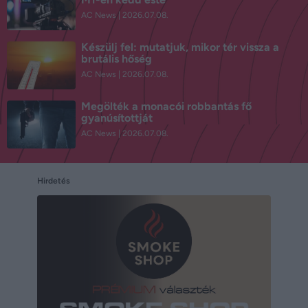
AC News
2026.07.08.
Készülj fel: mutatjuk, mikor tér vissza a
brutális hőség
AC News
2026.07.08.
Megölték a monacói robbantás fő
gyanúsítottját
AC News
2026.07.08.
Hirdetés