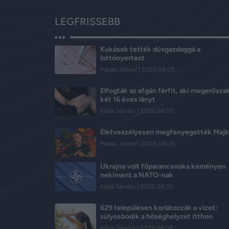
LEGFRISSEBB
Kukások tették dúsgazdaggá a
lottónyertest
Pataki József
2026.08.05.
Elfogták az afgán férfit, aki megerősza
két 16 éves lányt
Kállai Sándor
2026.08.05.
Életveszélyesen megfenyegették Majk
Pataki József
2026.08.05.
Ukrajna volt főparancsnoka keményen
nekiment a NATO-nak
Kállai Sándor
2026.08.05.
629 településen korlátozzák a vizet:
súlyosbodik a hőséghelyzet itthon
Kállai Sándor
2026.08.05.