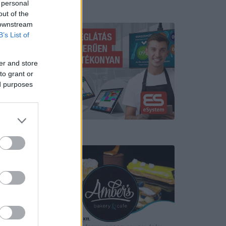
 personal
Hirdetés
out of the
 downstream
B’s List of
er and store
to grant or
ak – nem
ed purposes
gégész
okra volt
Hirdetés
n utat
estekből.
 semmit
atóságok