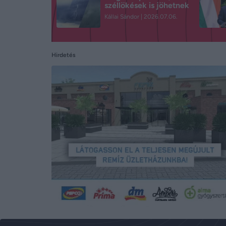
széllökések is jöhetnek
Kállai Sándor
2026.07.06.
Hirdetés