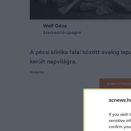
Wolf Géza
Szerkesztő-újságíró
A pécsi klinika falai között évekig la
került napvilágra.
Hirdetés
acnews.h
If you wish 
sensitive in
confirm you