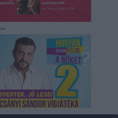
csapódó
szerkezetét
AC News
2026.07.06.
.
etés