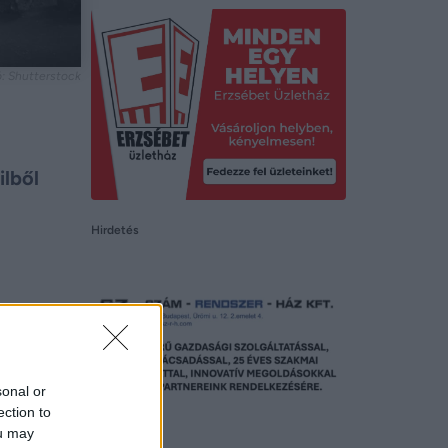
tó: Shutterstock
ilből
Hirdetés
sonal or
ection to
ou may