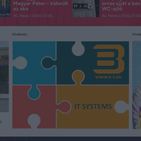
Magyar Péter – kiderült
orvos ujját a be
az oka
WC-ajtó
AC News
2026.07.06.
AC News
2026.07.06
Hird
Hirdetés