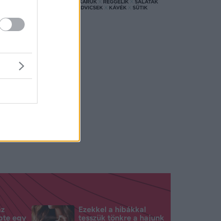
g is
dfok még
dta hírül
énzéhség
az
Ezekkel a hibákkal
pte egy
tesszük tönkre a hajunk