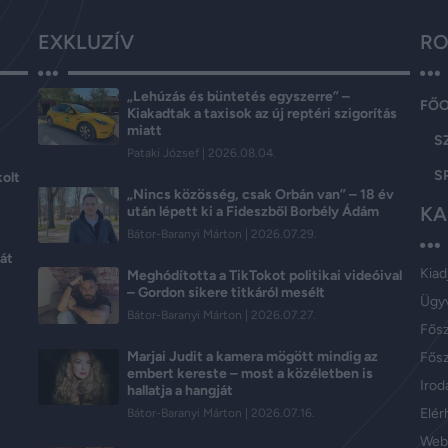
EXKLUZÍV
RO
„Lehúzás és büntetés egyszerre” –
FŐ
Kiakadtak a taxisok az új reptéri szigorítás
miatt
S
Pataki József
2026.08.04.
S
kolt
„Nincs közösség, csak Orbán van” – 18 év
KA
után lépett ki a Fideszből Borbély Ádám
Bátor-Baranyi Márton
2026.07.29.
át
Kiad
Meghódította a TikTokot politikai videóival
– Gordon sikere titkáról mesélt
Ügy
Bátor-Baranyi Márton
2026.07.27.
Fős
Marjai Judit a kamera mögött mindig az
Fősz
embert kereste – most a közéletben is
Iroda
hallatja a hangját
Elér
Bátor-Baranyi Márton
2026.07.16.
Web