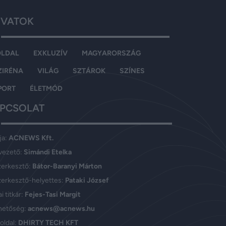
VATOK
OLDAL
EXKLUZÍV
MAGYARORSZÁG
ZIRÉNA
VILÁG
SZTÁROK
SZÍNES
PORT
ÉLETMÓD
PCSOLAT
ja:
ACNEWS Kft.
vezető:
Simándi Etelka
zerkesztő:
Bátor-Baranyi Márton
erkesztő-helyettes:
Pataki József
i titkár:
Fejes-Tasi Margit
hetőség:
acnews@acnews.hu
oldal:
DHIRTY TECH KFT