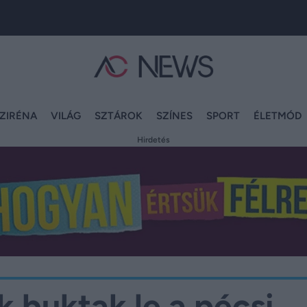
ZIRÉNA
VILÁG
SZTÁROK
SZÍNES
SPORT
ÉLETMÓD
Hirdetés
 buktak le a pécsi