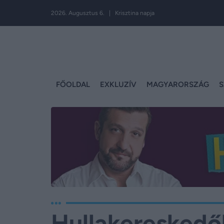
2026. Augusztus 6. | Krisztina napja
FŐOLDAL
EXKLUZÍV
MAGYARORSZÁG
S
Hullakereskedők