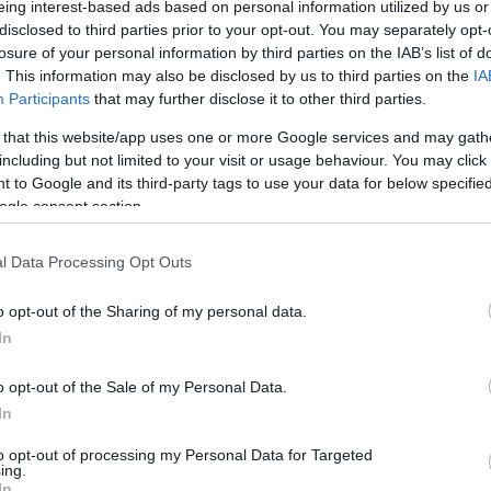
eing interest-based ads based on personal information utilized by us or
disclosed to third parties prior to your opt-out. You may separately opt-
losure of your personal information by third parties on the IAB’s list of
. This information may also be disclosed by us to third parties on the
IA
Participants
that may further disclose it to other third parties.
 that this website/app uses one or more Google services and may gath
including but not limited to your visit or usage behaviour. You may click 
malinnal teli vödrökben emberi csontok
sorakozt
 to Google and its third-party tags to use your data for below specifi
ogle consent section.
, hogy tiltott kereskedés tárgyai.
es kurzus állt, amelyen hazai és külföldi fül-orr-
l Data Processing Opt Outs
ont fúrását – ehhez azonban eredeti emberi csont
o opt-out of the Sharing of my personal data.
erzési eljárás helyett a könnyebb, de törvénytele
In
el, aki legalább száz sziklacsontot emelt ki holtt
o opt-out of the Sale of my Personal Data.
t számolták el. A boncmester a jegyzőkönyvekben
In
dben, nyomtalanul tűntek el a rendszerből.
to opt-out of processing my Personal Data for Targeted
ing.
mikor egy
ismeretlen feladó emailben
hívta fel a h
In