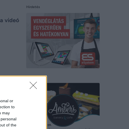
Hirdetés
 a videó
Hirdetés
sonal or
ection to
ou may
 personal
out of the