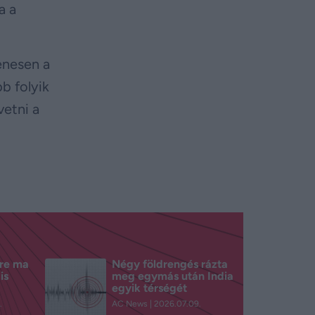
a a
enesen a
b folyik
vetni a
ire ma
Négy földrengés rázta
is
meg egymás után India
egyik térségét
.
AC News
2026.07.09.