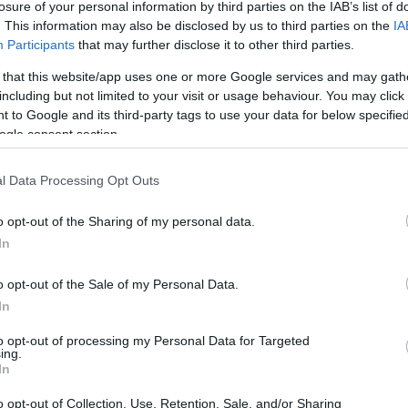
losure of your personal information by third parties on the IAB’s list of
. This information may also be disclosed by us to third parties on the
IA
ek, egyikük a töltés oldalába csúszva
félig a szak
Participants
that may further disclose it to other third parties.
t. A
levegőben mentőhelikopter
köröz, a sínek me
 that this website/app uses one or more Google services and may gath
including but not limited to your visit or usage behaviour. You may click 
több utas ugyanis még mindig a szétroncsolódott
 to Google and its third-party tags to use your data for below specifi
kadatlanul darabolják a roncsokat, hogy elérjék az
ogle consent section.
ek. Közben a semmi szélén függő vagonokat daruva
l Data Processing Opt Outs
s jól látható:
o opt-out of the Sharing of my personal data.
In
o opt-out of the Sale of my Personal Data.
In
to opt-out of processing my Personal Data for Targeted
ing.
In
o opt-out of Collection, Use, Retention, Sale, and/or Sharing