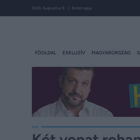
2026. Augusztus 9. | Emőd napja
FŐOLDAL
EXKLUZÍV
MAGYARORSZÁG
S
Két vonat roha