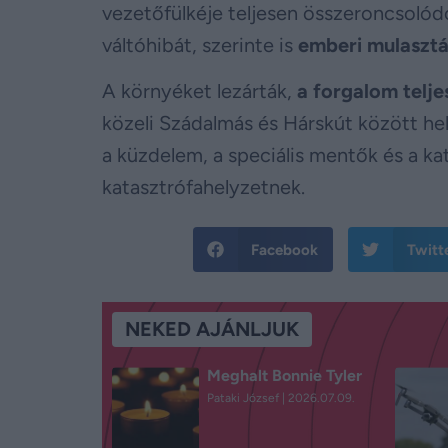
vezetőfülkéje teljesen összeroncsolódo
váltóhibát, szerinte is
emberi mulasztá
A környéket lezárták,
a forgalom teljes
közeli Szádalmás és Hárskút között hel
a küzdelem, a speciális mentők és a k
katasztrófahelyzetnek.
Facebook
Twitt
NEKED AJÁNLJUK
Meghalt Bonnie Tyler
Pataki József
2026.07.09.