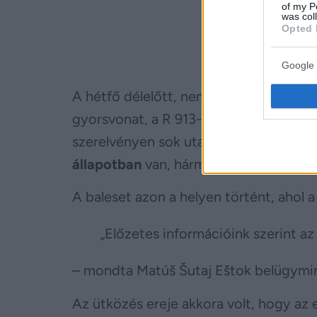
of my P
was col
Opted 
Google 
A hétfő délelőtt, nem sokkal 10 óra utá
gyorsvonat, a R 913-as és R 914-es G
szerelvényen sok utas tartózkodott, a
állapotban
van, hárman pedig a roncso
A baleset azon a helyen történt, ahol a
„Előzetes információink szerint 
– mondta Matúš Šutaj Eštok belügymin
Az ütközés ereje akkora volt, hogy a