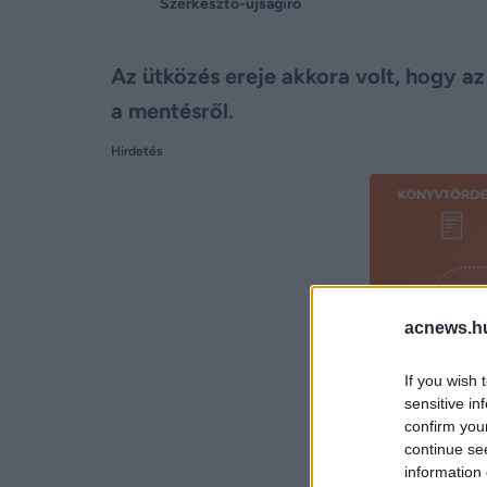
Szerkesztő-újságíró
Az ütközés ereje akkora volt, hogy az
a mentésről.
Hirdetés
acnews.h
If you wish 
sensitive in
confirm you
continue se
information 