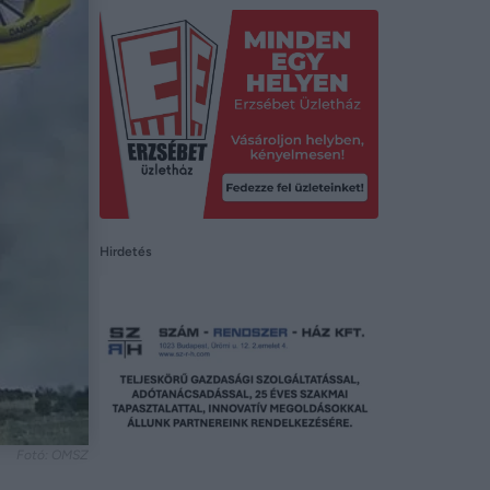
Hirdetés
Fotó: OMSZ