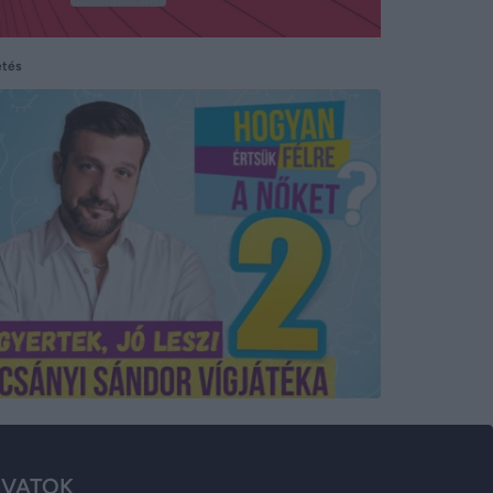
etés
VATOK