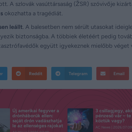
tt. A szlovák vasúttársaság (ŽSR) szóvivője kizárt
s
okozhatta a tragédiát.
en leállt
. A balesetben nem sérült utasokat ideigl
yezik biztonságba. A többiek életéért pedig továb
atasztrófavédők együtt igyekeznek mielőbb véget 
er
Reddit
Telegram
Email
Új amerikai fegyver a
3 csillagjegy, ak
drónháborúk ellen:
pénzeső vár – te 
saját drón vadászhatja
köztük vagy?
le az ellenséges rajokat
AC News
2026.07.09