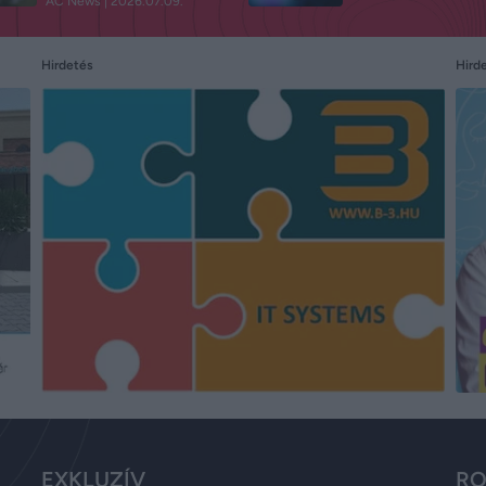
AC News
2026.07.09.
Hird
Hirdetés
EXKLUZÍV
RO