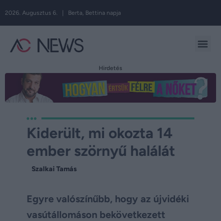
2026. Augusztus 6. | Berta, Bettina napja
Hirdetés
Kiderült, mi okozta 14
ember szörnyű halálát
Szalkai Tamás
Egyre valószínűbb, hogy az újvidéki
vasútállomáson bekövetkezett