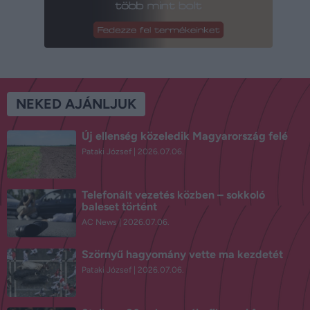
NEKED AJÁNLJUK
Új ellenség közeledik Magyarország felé
Pataki József
2026.07.06.
Telefonált vezetés közben – sokkoló
baleset történt
AC News
2026.07.06.
Szörnyű hagyomány vette ma kezdetét
Pataki József
2026.07.06.