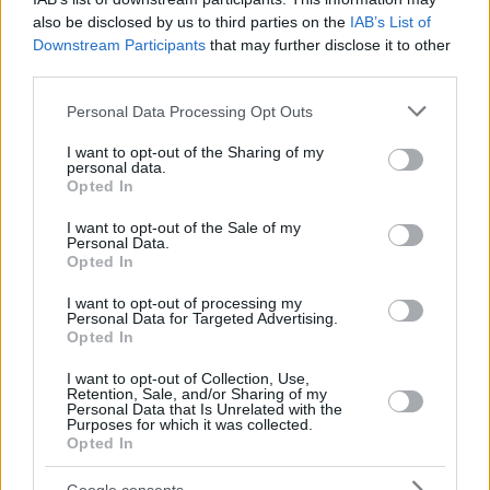
also be disclosed by us to third parties on the
IAB’s List of
Downstream Participants
that may further disclose it to other
third parties.
Please note that this website/app uses one or more Google
Personal Data Processing Opt Outs
services and may gather and store information including but
not limited to your visit or usage behaviour. You may click to
I want to opt-out of the Sharing of my
personal data.
grant or deny consent to Google and its third-party tags to
Opted In
use your data for below specified purposes in below Google
consent section.
I want to opt-out of the Sale of my
Personal Data.
Opted In
Hirdetés
I want to opt-out of processing my
Personal Data for Targeted Advertising.
Opted In
I want to opt-out of Collection, Use,
Retention, Sale, and/or Sharing of my
Personal Data that Is Unrelated with the
Purposes for which it was collected.
Opted In
Google consents