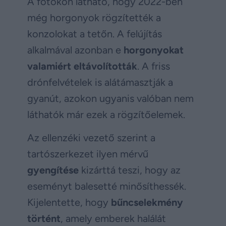
A fotókon látható, hogy 2022-ben
még horgonyok rögzítették a
konzolokat a tetőn. A felújítás
alkalmával azonban e
horgonyokat
valamiért eltávolították
. A friss
drónfelvételek is alátámasztják a
gyanút, azokon ugyanis valóban nem
láthatók már ezek a rögzítőelemek.
Az ellenzéki vezető szerint a
tartószerkezet ilyen mérvű
gyengítése
kizárttá teszi, hogy az
eseményt balesetté minősíthessék.
Kijelentette, hogy
bűncselekmény
történt
, amely emberek halálát