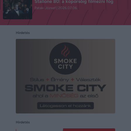
Stallone 80: a koporsóig filmezni fog
Pataki József
2026.07.06.
Hirdetés
Hirdetés