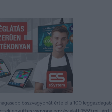
agasabb összvagyonát érte el a 100 leggazdaga
ttek együttes vagyona egy év alatt 1559 milliárd f