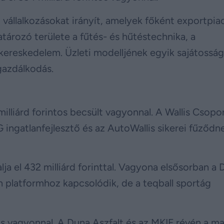
vállalkozásokat irányít, amelyek főként exportpia
rozó területe a fűtés- és hűtéstechnika, a
kereskedelem. Üzleti modelljének egyik sajátosság
 gazdálkodás.
illiárd forintos becsült vagyonnal. A Wallis Csopo
ingatlanfejlesztő és az AutoWallis sikerei fűződn
a el 432 milliárd forinttal. Vagyona elsősorban a 
 platformhoz kapcsolódik, de a teqball sportág
ntos vagyonnal. A Duna Aszfalt és az MKIF révén a m