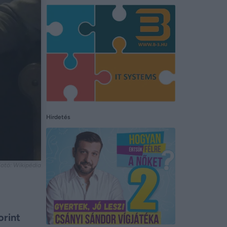
Hirdetés
otó: Wikipédia
orint