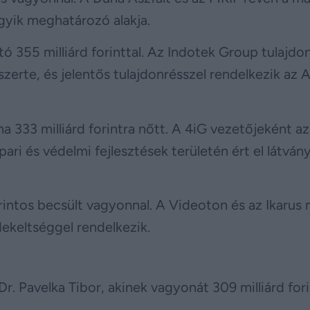
egyik meghatározó alakja.
ató 355 milliárd forinttal. Az Indotek Group tulajdo
zerte, és jelentős tulajdonrésszel rendelkezik az
a 333 milliárd forintra nőtt. A 4iG vezetőjeként az
ipari és védelmi fejlesztések területén ért el látván
rintos becsült vagyonnal. A Videoton és az Ikarus 
rdekeltséggel rendelkezik.
Dr. Pavelka Tibor, akinek vagyonát 309 milliárd for