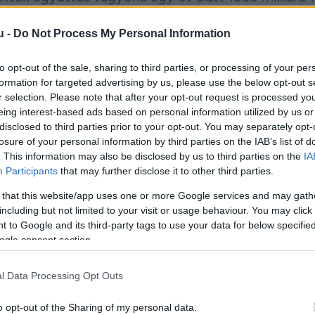
9 milliárd forintot. Bár a növekedés jelentős, elma
u -
Do Not Process My Personal Information
 bővüléstől.
to opt-out of the sale, sharing to third parties, or processing of your per
lt: idén legalább 20 milliárd forintos vagyonra vol
formation for targeted advertising by us, please use the below opt-out s
eplővel bővült, közülük egyikük rögtön a tíz legg
r selection. Please note that after your opt-out request is processed y
eing interest-based ads based on personal information utilized by us or
disclosed to third parties prior to your opt-out. You may separately opt-
losure of your personal information by third parties on the IAB’s list of
gében 14 százalékkal nőtt az előző évhez képest.
. This information may also be disclosed by us to third parties on the
IA
Participants
that may further disclose it to other third parties.
nyi vagyont birtokolnak, ami a teljes lista vagyoná
 that this website/app uses one or more Google services and may gath
including but not limited to your visit or usage behaviour. You may click 
 to Google and its third-party tags to use your data for below specifi
ogle consent section.
Lőrinc áll. A felcsúti üzletember becsült vagyona e
l Data Processing Opt Outs
rdra emelkedett.
o opt-out of the Sharing of my personal data.
 Opus Global, de jelentős érdekeltségekkel rendel