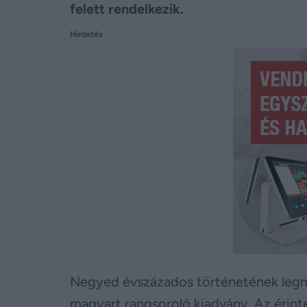
felett rendelkezik.
Hirdetés
Negyed évszázados történetének legm
magyart rangsoroló kiadvány. Az érinte