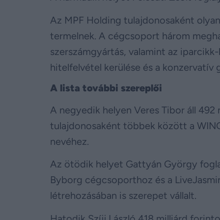
Az MPF Holding tulajdonosaként olyan 
termelnek. A cégcsoport három meghatá
szerszámgyártás, valamint az iparcikk-
hitelfelvétel kerülése és a konzervatív
A lista további szereplői
A negyedik helyen Veres Tibor áll 492 m
tulajdonosaként többek között a WING 
nevéhez.
Az ötödik helyet Gattyán György foglalj
Byborg cégcsoporthoz és a LiveJasmin
létrehozásában is szerepet vállalt.
Hatodik Szíjj László 418 milliárd fori