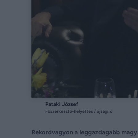
Pataki József
Főszerkesztő-helyettes / újságíró
Rekordvagyon a leggazdagabb magyaro