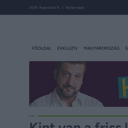
2026. Augusztus 8. | Ibolya napja
FŐOLDAL
EXKLUZÍV
MAGYARORSZÁG
S
Kint van a friss