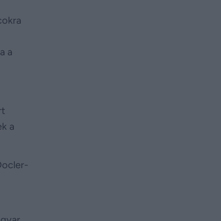
cokra
a a
rt
ek a
Docler-
agyar