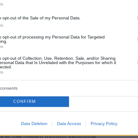
In
parban, az energetikában és a pénzügyi szektorban 
több külföldi felvásárlás is hozzájárult vagyona
o opt-out of the Sale of my Personal Data.
In
rgyár például közel 200 millió euró értékű nemze
to opt-out of processing my Personal Data for Targeted
ing.
In
o opt-out of Collection, Use, Retention, Sale, and/or Sharing
ersonal Data that Is Unrelated with the Purposes for which it
ndor szerepel 935 milliárd forintos becsült vagyo
lected.
In
nt több mint három évtizede meghatározó szerepl
consents
ekeltségei közé tartozik a Bonafarm-csoport, a KI
 Emellett a Magyar Labdarúgó Szövetség elnökekén
CONFIRM
lentős befolyással rendelkezik.
kán
Data Deletion
Data Access
Privacy Policy
a el 594 milliárd forintos vagyonnal.