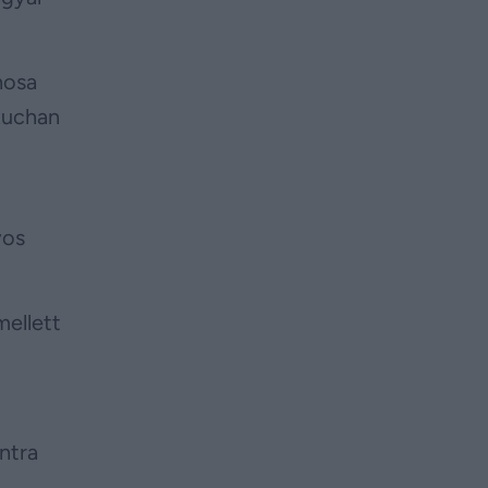
nosa
 Auchan
yos
mellett
intra