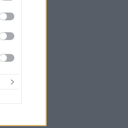
is. Az
tközi
nnal.
ője a
TE Zrt.,
t és az