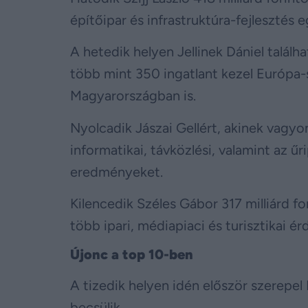
építőipar és infrastruktúra-fejlesztés 
A hetedik helyen Jellinek Dániel találh
több mint 350 ingatlant kezel Európa-s
Magyarországban is.
Nyolcadik Jászai Gellért, akinek vagyon
informatikai, távközlési, valamint az űr
eredményeket.
Kilencedik Széles Gábor 317 milliárd fo
több ipari, médiapiaci és turisztikai é
Újonc a top 10-ben
A tizedik helyen idén először szerepel 
becsülik.