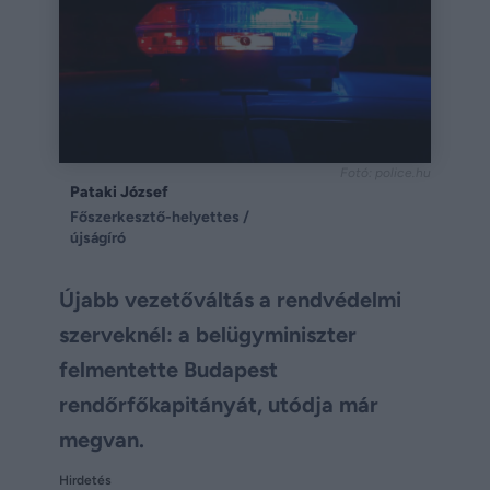
Fotó: police.hu
Pataki József
Főszerkesztő-helyettes /
újságíró
Újabb vezetőváltás a rendvédelmi
szerveknél: a belügyminiszter
felmentette Budapest
rendőrfőkapitányát, utódja már
megvan.
Hirdetés