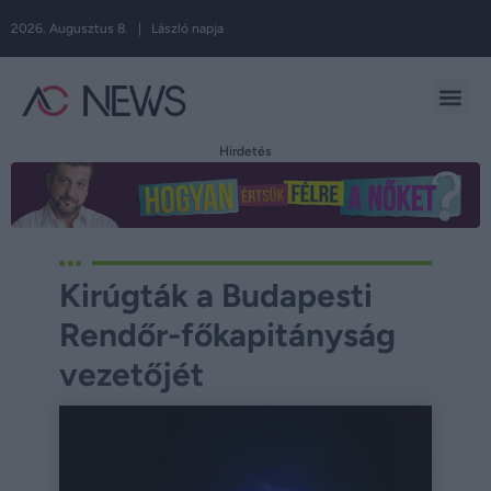
2026. Augusztus 8. | László napja
Hirdetés
Kirúgták a Budapesti
Rendőr-főkapitányság
vezetőjét