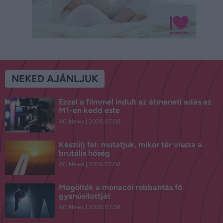
NEKED AJÁNLJUK
Ezzel a filmmel indult az átmeneti adás az
M1-en kedd este
AC News
2026.07.08.
Készülj fel: mutatjuk, mikor tér vissza a
brutális hőség
AC News
2026.07.08.
Megölték a monacói robbantás fő
gyanúsítottját
AC News
2026.07.08.