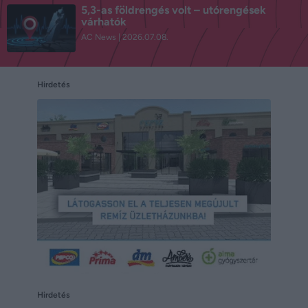
5,3-as földrengés volt – utórengések
várhatók
AC News
2026.07.08.
Hirdetés
Hirdetés