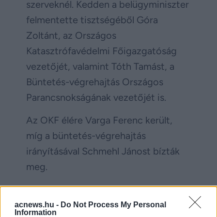
szerveknél. Kedden a belügyminiszter
felmentette tisztségéből Góra
Zoltánt, az Országos
Katasztrófavédelmi Főigazgatóság
vezetőjét, valamint Tóth Tamást, a
Büntetés-végrehajtás Országos
Parancsnokságának vezetőjét is.
Az OKF élére Varga Ferenc került,
míg a büntetés-végrehajtás
irányításával Schmehl Jánost bízták
meg.
Facebook
Twitter
acnews.hu -
Do Not Process My Personal
Information