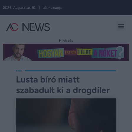
2026. Augusztus 10. | Lőrinc napja
Hirdetés
Lusta bíró miatt
szabadult ki a drogdíler