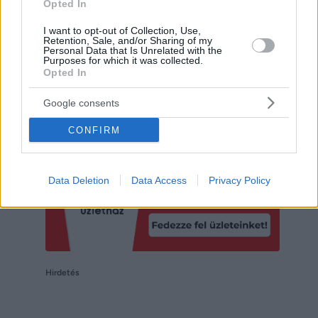
Opted In
I want to opt-out of Collection, Use,
Retention, Sale, and/or Sharing of my
Personal Data that Is Unrelated with the
Purposes for which it was collected.
Hirdetés
Opted In
Google consents
CONFIRM
Data Deletion
Data Access
Privacy Policy
Hirdetés