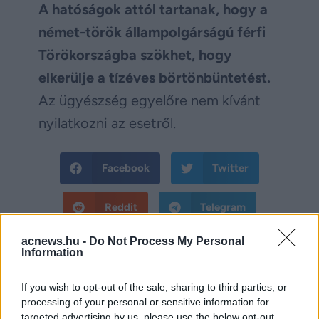
A hatóságok attól tartanak, hogy a
német-török állampolgárságú férfi
Törökországba szökhet, hogy
elkerülje a tízéves börtönbüntetést.
Az ügyészség egyelőre nem kívánt
nyilatkozni az esetről.
Facebook
Twitter
Reddit
Telegram
acnews.hu -
Do Not Process My Personal
Email
Information
Hirdetés
If you wish to opt-out of the sale, sharing to third parties, or
processing of your personal or sensitive information for
targeted advertising by us, please use the below opt-out