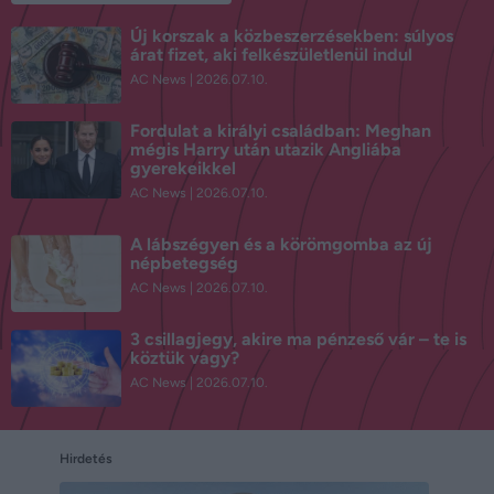
Új korszak a közbeszerzésekben: súlyos
árat fizet, aki felkészületlenül indul
AC News
2026.07.10.
Fordulat a királyi családban: Meghan
mégis Harry után utazik Angliába
gyerekeikkel
AC News
2026.07.10.
A lábszégyen és a körömgomba az új
népbetegség
AC News
2026.07.10.
3 csillagjegy, akire ma pénzeső vár – te is
köztük vagy?
AC News
2026.07.10.
Hirdetés