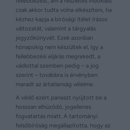
fellebbezést, ám a részletes indoklást
csak akkor tudta volna elkészíteni, ha
kézhez kapja a bírósági ítélet írásos
változatát, valamint a tárgyalás
jegyzőkönyvét. Ezek azonban
hónapokig nem készültek el, így a
fellebbezési eljárás megrekedt, a
vádlottal szemben pedig – a jog
szerint – továbbra is érvényben
maradt az ártatlanság vélelme.
A védő ezért panaszt nyújtott be a
hosszan elhúzódó, jogellenes
fogvatartás miatt. A tartományi
felsőbíróság megállapította, hogy az