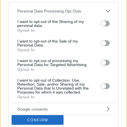
Please note that this website/app uses one or more Google
Personal Data Processing Opt Outs
services and may gather and store information including but
not limited to your visit or usage behaviour. You may click to
I want to opt-out of the Sharing of my
personal data.
grant or deny consent to Google and its third-party tags to
Opted In
use your data for below specified purposes in below Google
consent section.
I want to opt-out of the Sale of my
Personal Data.
Opted In
I want to opt-out of processing my
Personal Data for Targeted Advertising.
Opted In
Hirdetés
I want to opt-out of Collection, Use,
Retention, Sale, and/or Sharing of my
Personal Data that Is Unrelated with the
Purposes for which it was collected.
Opted In
Google consents
CONFIRM