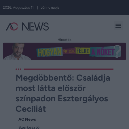
2026. Augusztus 11. | Lőrinc napja
Hirdetés
Megdöbbentő: Családja
most látta először
színpadon Esztergályos
Cecíliát
AC News
Szerkesztő