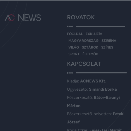
ROVATOK
FŐOLDAL
EXKLUZÍV
MAGYARORSZÁG
SZIRÉNA
VILÁG
SZTÁROK
SZÍNES
SPORT
ÉLETMÓD
KAPCSOLAT
Kiadja:
ACNEWS Kft.
Ügyvezető:
Simándi Etelka
Főszerkesztő:
Bátor-Baranyi
Márton
Főszerkesztő-helyettes:
Pataki
József
Irodai titkár:
Fejes-Tasi Margit