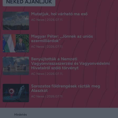
NEKED AJÁNLJUK
Mutatjuk, hol várható ma eső
AC News
2026.07.11.
Magyar Péter: „Jönnek az uniós
ezermilliárdok”
AC News
2026.07.11.
Benyújtották a Nemzeti
Vagyonvisszaszerzési és Vagyonvédelmi
Hivatalról szóló törvényt
AC News
2026.07.11.
Sorozatos földrengések rázták meg
Alaszkát
AC News
2026.07.11.
Hirdetés