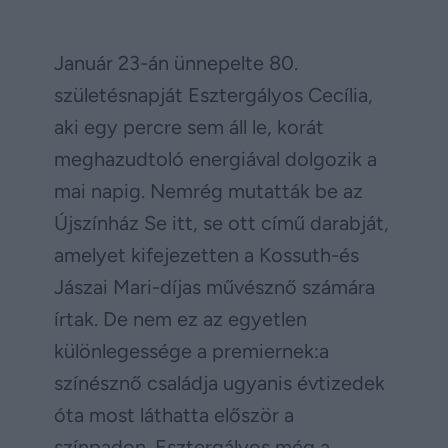
Január 23-án ünnepelte 80.
születésnapját Esztergályos Cecília,
aki egy percre sem áll le, korát
meghazudtoló energiával dolgozik a
mai napig. Nemrég mutatták be az
Újszínház Se itt, se ott című darabját,
amelyet kifejezetten a Kossuth-és
Jászai Mari-díjas művésznő számára
írtak. De nem ez az egyetlen
különlegessége a premiernek:a
színésznő családja ugyanis évtizedek
óta most láthatta először a
színpadon. Esztergályos még a