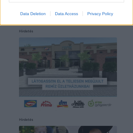
Data Deletion
Data Access
Privacy Policy
Hirdetés
Hirdetés