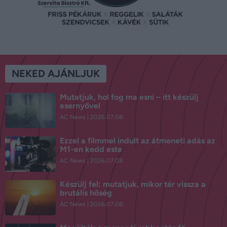
NEKED AJÁNLJUK
Mutatjuk, hol fog ma esni – itt készülj
esernyővel
AC News
2026.07.08.
Ezzel a filmmel indult az átmeneti adás az
M1-en kedd este
AC News
2026.07.08.
Készülj fel: mutatjuk, mikor tér vissza a
brutális hőség
AC News
2026.07.08.