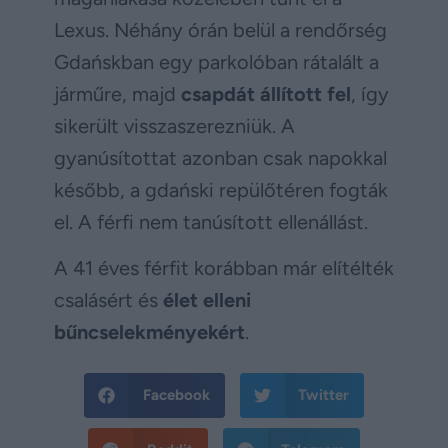
Lexus. Néhány órán belül a rendőrség
Gdańskban egy parkolóban rátalált a
járműre, majd
csapdát állított fel
, így
sikerült visszaszerezniük. A
gyanúsítottat azonban csak napokkal
később, a gdański repülőtéren fogták
el. A férfi nem tanúsított ellenállást.
A 41 éves férfit korábban már elítélték
csalásért és
élet elleni
bűncselekményekért
.
Facebook
Twitter