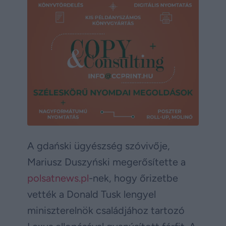
A gdański ügyészség szóvivője,
Mariusz Duszyński megerősítette a
polsatnews.pl
-nek, hogy őrizetbe
vették a Donald Tusk lengyel
miniszterelnök családjához tartozó