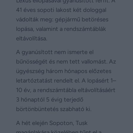
Lexus ellopásával gyanúsított férfit. A
41 éves sopoti lakost két dologgal
vádolták meg: gépjármű betöréses
lopása, valamint a rendszámtáblák
eltávolítása.
A gyanúsított nem ismerte el
bűnösségét és nem tett vallomást. Az
ügyészség három hónapos előzetes
letartóztatást rendelt el. A lopásért 1–
10 év, a rendszámtábla eltávolításáért
3 hónaptól 5 évig terjedő
börtönbüntetés szabható ki.
A hét elején Sopoton, Tusk
magánlakása közelében tűnt el a