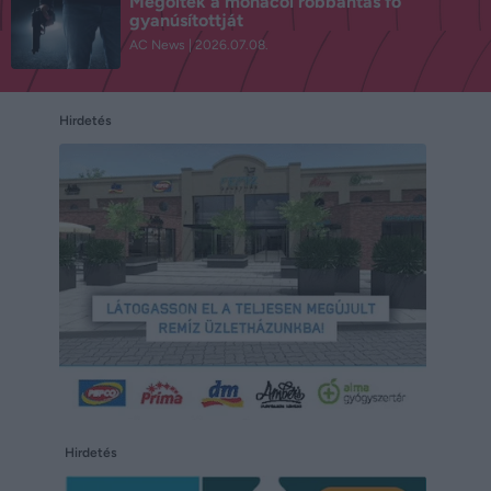
Megölték a monacói robbantás fő
gyanúsítottját
AC News
2026.07.08.
Hirdetés
Hirdetés