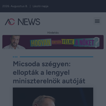
2026. Augusztus 8. | László napja
Hirdetés
Micsoda szégyen:
ellopták a lengyel
miniszterelnök autóját