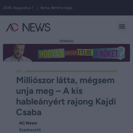
2026. Augusztus 7. | Berta, Bettina napja
Hirdetés
Milliószor látta, mégsem
unja meg – A kis
hableányért rajong Kajdi
Csaba
AC News
Szerkesztő