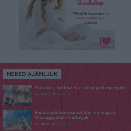
NEKED AJÁNLJUK
Mutatjuk, hol lesz ma szükséged esernyőre
AC News
2026.07.07.
Rendkívüli döntéseket hoz ma meg az
Országgyűlés – mutatjuk
AC News
2026.07.07.