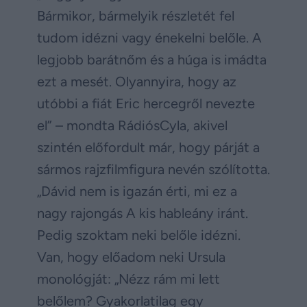
Bármikor, bármelyik részletét fel
tudom idézni vagy énekelni belőle. A
legjobb barátnőm és a húga is imádta
ezt a mesét. Olyannyira, hogy az
utóbbi a fiát Eric hercegről nevezte
el” – mondta RádiósCyla, akivel
szintén előfordult már, hogy párját a
sármos rajzfilmfigura nevén szólította.
„Dávid nem is igazán érti, mi ez a
nagy rajongás A kis hableány iránt.
Pedig szoktam neki belőle idézni.
Van, hogy előadom neki Ursula
monológját: „Nézz rám mi lett
belőlem? Gyakorlatilag egy