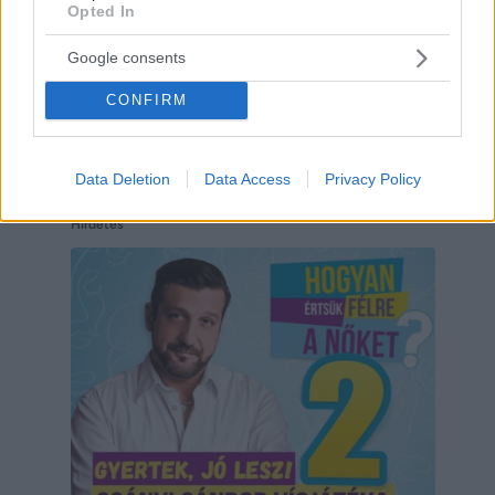
Opted In
Google consents
CONFIRM
Data Deletion
Data Access
Privacy Policy
Hirdetés