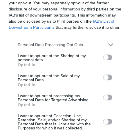
your opt-out. You may separately opt-out of the further
disclosure of your personal information by third parties on the
IAB’s list of downstream participants. This information may
Hirdetés
also be disclosed by us to third parties on the
IAB’s List of
Downstream Participants
that may further disclose it to other
third parties.
Please note that this website/app uses one or more Google
Personal Data Processing Opt Outs
services and may gather and store information including but
not limited to your visit or usage behaviour. You may click to
I want to opt-out of the Sharing of my
personal data.
grant or deny consent to Google and its third-party tags to
Opted In
use your data for below specified purposes in below Google
consent section.
I want to opt-out of the Sale of my
Personal Data.
Opted In
I want to opt-out of processing my
Personal Data for Targeted Advertising.
Hirdetés
Opted In
I want to opt-out of Collection, Use,
Retention, Sale, and/or Sharing of my
Personal Data that Is Unrelated with the
Purposes for which it was collected.