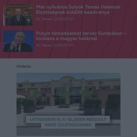
Már nyilvános Sulyok Tamás Velencei
Bizottságnak küldött beadványa
AC News
2026.07.07.
Putyin támadásokat tervez Európában –
incidens a magyar határnál
AC News
2026.07.07.
Hirdetés