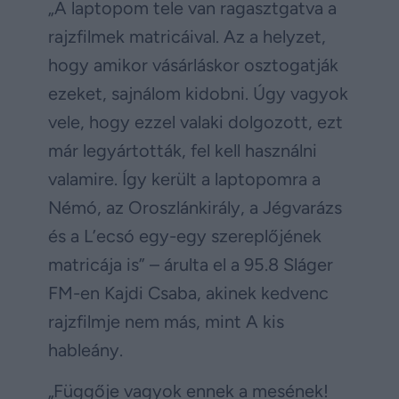
„A laptopom tele van ragasztgatva a
rajzfilmek matricáival. Az a helyzet,
hogy amikor vásárláskor osztogatják
ezeket, sajnálom kidobni. Úgy vagyok
vele, hogy ezzel valaki dolgozott, ezt
már legyártották, fel kell használni
valamire. Így került a laptopomra a
Némó, az Oroszlánkirály, a Jégvarázs
és a L’ecsó egy-egy szereplőjének
matricája is” – árulta el a 95.8 Sláger
FM-en Kajdi Csaba, akinek kedvenc
rajzfilmje nem más, mint A kis
hableány.
„Függője vagyok ennek a mesének!