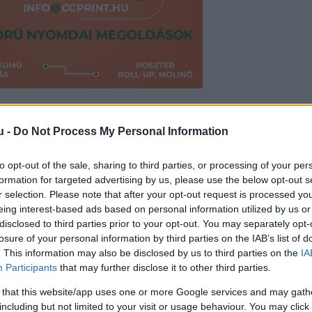
eteg, sok napsütésre számítsunk.
u -
Do Not Process My Personal Information
messzire űzte a szmogos levegőt, így igazi kirándu
to opt-out of the sale, sharing to third parties, or processing of your per
formation for targeted advertising by us, please use the below opt-out s
r selection. Please note that after your opt-out request is processed y
 a hőmérséklet, az égen fátyol- és gomolyfelhők 
eing interest-based ads based on personal information utilized by us or
elvétve számíthatunk. Hétfőn pedig akár 20 fokig 
disclosed to third parties prior to your opt-out. You may separately opt-
losure of your personal information by third parties on the IAB’s list of
. This information may also be disclosed by us to third parties on the
IA
Participants
that may further disclose it to other third parties.
er
Reddit
Telegram
Email
 that this website/app uses one or more Google services and may gath
including but not limited to your visit or usage behaviour. You may click 