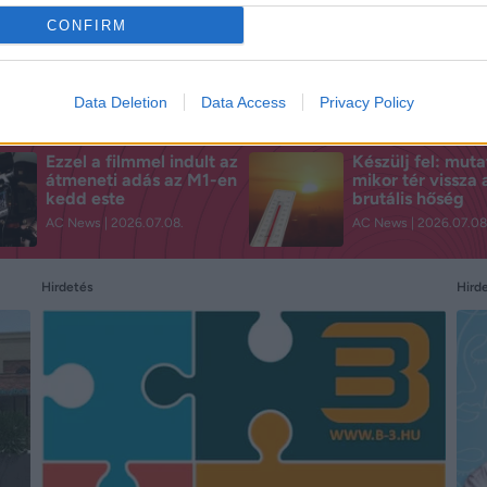
CONFIRM
Data Deletion
Data Access
Privacy Policy
Ezzel a filmmel indult az
Készülj fel: muta
átmeneti adás az M1-en
mikor tér vissza 
kedd este
brutális hőség
AC News
2026.07.08.
AC News
2026.07.08
Hird
Hirdetés