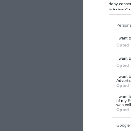
deny consent
in below Go
Persona
I want t
Opted 
I want t
Opted 
I want 
Advertis
Opted 
I want t
of my P
was col
Opted 
Google 