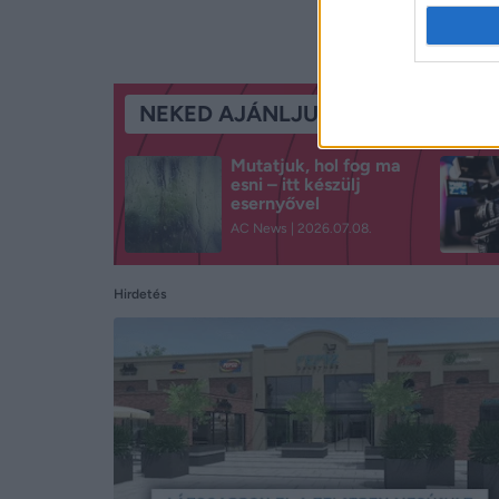
NEKED AJÁNLJUK
Mutatjuk, hol fog ma
esni – itt készülj
esernyővel
AC News
2026.07.08.
Hirdetés