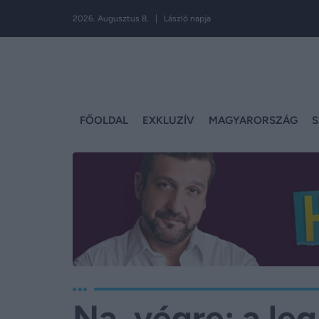
2026. Augusztus 8. | László napja
FŐOLDAL
EXKLUZÍV
MAGYARORSZÁG
S
Na, végre: a le