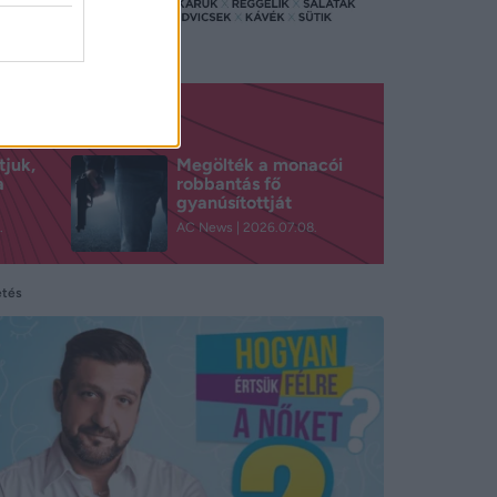
tjuk,
Megölték a monacói
a
robbantás fő
gyanúsítottját
.
AC News
2026.07.08.
etés