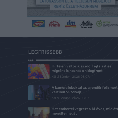
LEGFRISSEBB
Hirtelen változik az idő: fejfájást és
migrént is hozhat a hidegfront
Kállai Sándor
2026.08.07.
A kamera lebuktatta, a rendőr felismert
kertibútor-tolvajt
Kállai Sándor
2026.08.07.
Hat emberrel végzett a 14 éves, mielőt
megölte magát