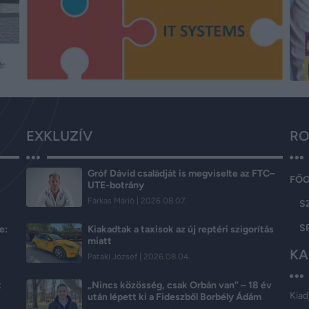
EXKLUZÍV
RO
Gróf Dávid családját is megviselte az FTC–
FŐ
UTE-botrány
Farkas Márió
2026.08.07.
S
S
e:
Kiakadtak a taxisok az új reptéri szigorítás
miatt
KA
Pataki József
2026.08.04.
t
„Nincs közösség, csak Orbán van” – 18 év
Kiad
után lépett ki a Fideszből Borbély Ádám