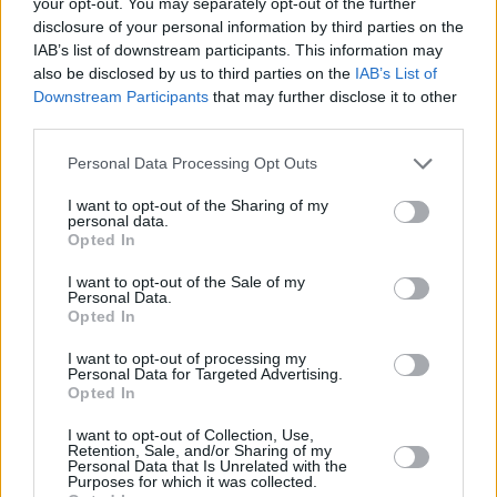
your opt-out. You may separately opt-out of the further
Hirdetés
disclosure of your personal information by third parties on the
IAB’s list of downstream participants. This information may
also be disclosed by us to third parties on the
IAB’s List of
Downstream Participants
that may further disclose it to other
third parties.
Please note that this website/app uses one or more Google
Personal Data Processing Opt Outs
services and may gather and store information including but
not limited to your visit or usage behaviour. You may click to
I want to opt-out of the Sharing of my
personal data.
grant or deny consent to Google and its third-party tags to
Opted In
use your data for below specified purposes in below Google
consent section.
I want to opt-out of the Sale of my
Personal Data.
Opted In
Hirdetés
I want to opt-out of processing my
Personal Data for Targeted Advertising.
Opted In
I want to opt-out of Collection, Use,
Retention, Sale, and/or Sharing of my
Personal Data that Is Unrelated with the
Purposes for which it was collected.