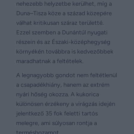
nehezebb helyzetbe kerülhet, míg a
Duna–Tisza köze a század közepére
válhat kritikusan száraz területté.
Ezzel szemben a Dunántúl nyugati
részein és az Északi-középhegység
környékén továbbra is kedvezőbbek
maradhatnak a feltételek.
A legnagyobb gondot nem feltétlenül
a csapadékhiány, hanem az extrém
nyári hőség okozza. A kukorica
különösen érzékeny a virágzás idején
jelentkező 35 fok feletti tartós
melegre, ami súlyosan rontja a
terméshozamot.