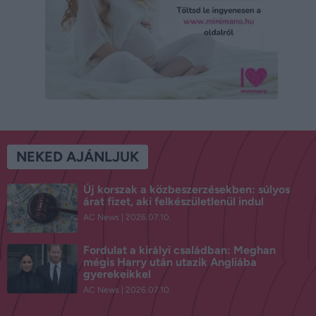
NEKED AJÁNLJUK
Új korszak a közbeszerzésekben: súlyos
árat fizet, aki felkészületlenül indul
AC News
2026.07.10.
Fordulat a királyi családban: Meghan
mégis Harry után utazik Angliába
gyerekeikkel
AC News
2026.07.10.