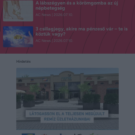
A lábszégyen és a körömgomba az új
népbetegség
AC News
2026.07.10.
3 csillagjegy, akire ma pénzeső vár – te is
köztük vagy?
AC News
2026.07.10.
Hirdetés