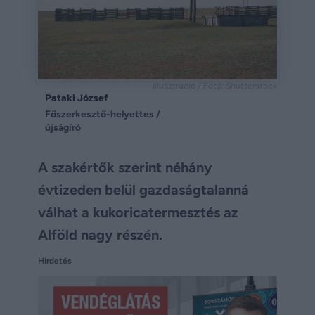
Illusztráció / Fotó: Shutterstock
Pataki József
Főszerkesztő-helyettes /
újságíró
A szakértők szerint néhány
évtizeden belül gazdaságtalanná
válhat a kukoricatermesztés az
Alföld nagy részén.
Hirdetés