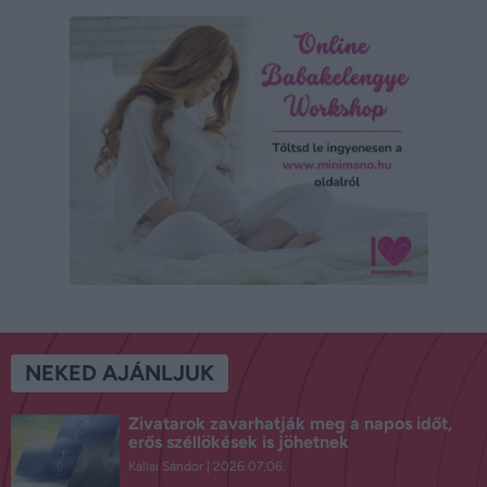
NEKED AJÁNLJUK
Zivatarok zavarhatják meg a napos időt,
erős széllökések is jöhetnek
Kállai Sándor
2026.07.06.