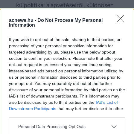
külpolitikai alapvetéseiről, különösen
az európai uniós és NATO-tagság
acnews.hu -
Do Not Process My Personal
kérdésében.
Information
If you wish to opt-out of the sale, sharing to third parties, or
Facebook
Twitter
processing of your personal or sensitive information for
targeted advertising by us, please use the below opt-out
section to confirm your selection. Please note that after your
Reddit
Telegram
opt-out request is processed you may continue seeing
interest-based ads based on personal information utilized by
Email
us or personal information disclosed to third parties prior to
your opt-out. You may separately opt-out of the further
Hirdetés
disclosure of your personal information by third parties on the
IAB’s list of downstream participants. This information may
also be disclosed by us to third parties on the
IAB’s List of
Downstream Participants
that may further disclose it to other
third parties.
Please note that this website/app uses one or more Google
Personal Data Processing Opt Outs
services and may gather and store information including but