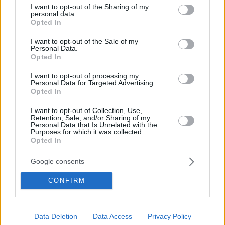
not limited to your visit or usage behaviour. You may click to
I want to opt-out of the Sharing of my
personal data.
grant or deny consent to Google and its third-party tags to
Opted In
use your data for below specified purposes in below Google
consent section.
I want to opt-out of the Sale of my
Personal Data.
Opted In
Hirdetés
I want to opt-out of processing my
Personal Data for Targeted Advertising.
Opted In
I want to opt-out of Collection, Use,
Retention, Sale, and/or Sharing of my
Personal Data that Is Unrelated with the
Purposes for which it was collected.
Opted In
Google consents
CONFIRM
Data Deletion
Data Access
Privacy Policy
Hirdetés