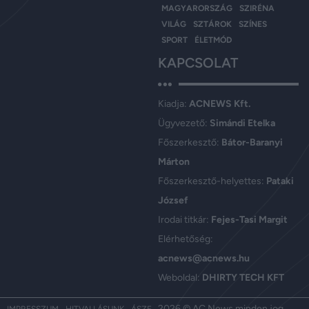
MAGYARORSZÁG
SZIRÉNA
VILÁG
SZTÁROK
SZÍNES
SPORT
ÉLETMÓD
KAPCSOLAT
Kiadja:
ACNEWS Kft.
Ügyvezető:
Simándi Etelka
Főszerkesztő:
Bátor-Baranyi
Márton
Főszerkesztő-helyettes:
Pataki
József
Irodai titkár:
Fejes-Tasi Margit
Elérhetőség:
acnews@acnews.hu
Weboldal:
DHIRTY TECH KFT
2026 © AC News minden jog