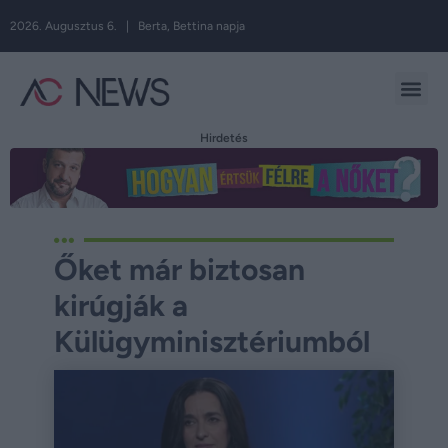
2026. Augusztus 6. | Berta, Bettina napja
Hirdetés
Őket már biztosan
kirúgják a
Külügyminisztériumból