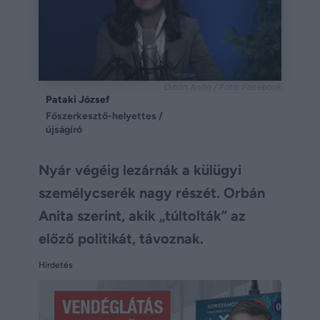
Orbán Anita / Fotó: Facebook
Pataki József
Főszerkesztő-helyettes /
újságíró
Nyár végéig lezárnák a külügyi
személycserék nagy részét. Orbán
Anita szerint, akik „túltolták” az
előző politikát, távoznak.
Hirdetés