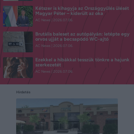
Kétszer is kihagyja az Országgyűlés ülését
Magyar Péter – kiderült az oka
AC News
2026.07.06.
Brutális baleset az autópályán: letépte egy
orvos ujját a becsapódó WC-ajtó
AC News
2026.07.06.
Ezekkel a hibákkal tesszük tönkre a hajunk
szerkezetét
AC News
2026.07.06.
Hirdetés