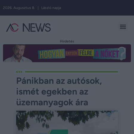
2026. Augusztus 8. | László napja
Hirdetés
Pánikban az autósok,
ismét egekben az
üzemanyagok ára