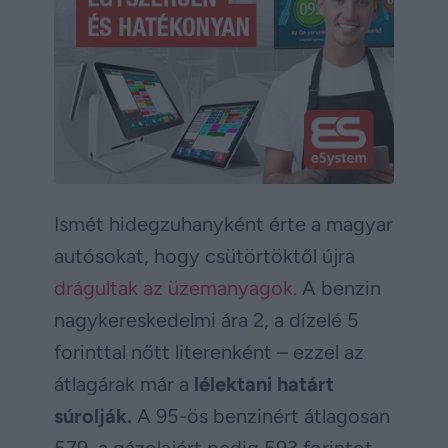
Ismét hidegzuhanyként érte a magyar
autósokat, hogy csütörtöktől újra
drágultak az üzemanyagok
. A benzin
nagykereskedelmi ára 2, a dízelé 5
forinttal nőtt literenként – ezzel az
átlagárak már a
lélektani határt
súrolják.
A 95-ös benzinért átlagosan
579, a gázolajért pedig 593 forintot