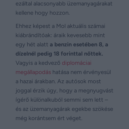
ezáltal alacsonyabb üzemanyagárakat
kellene hogy hozzon.
Ehhez képest a Mol aktuális számai
kiábrándítóak: áraik kevesebb mint
egy hét alatt
a benzin esetében 8, a
dízelnél pedig 18 forinttal nőttek.
Vagyis a kedvező
diplomáciai
megállapodás
hatása nem érvényesül
a hazai árakban. Az autósok most
joggal érzik úgy, hogy a megnyugvást
ígérő különalkuból semmi sem lett –
és az üzemanyagárak egekbe szökése
még korántsem ért véget.