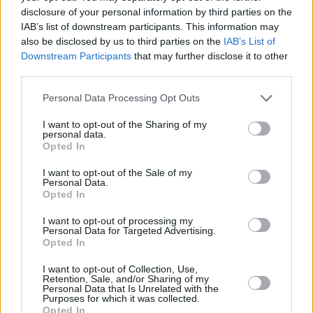
disclosure of your personal information by third parties on the
Hirdetés
IAB’s list of downstream participants. This information may
also be disclosed by us to third parties on the
IAB’s List of
Downstream Participants
that may further disclose it to other
third parties.
Please note that this website/app uses one or more Google
Personal Data Processing Opt Outs
services and may gather and store information including but
not limited to your visit or usage behaviour. You may click to
I want to opt-out of the Sharing of my
personal data.
grant or deny consent to Google and its third-party tags to
Opted In
use your data for below specified purposes in below Google
consent section.
I want to opt-out of the Sale of my
Personal Data.
Opted In
I want to opt-out of processing my
Hirdetés
Personal Data for Targeted Advertising.
Opted In
I want to opt-out of Collection, Use,
Retention, Sale, and/or Sharing of my
Personal Data that Is Unrelated with the
Purposes for which it was collected.
Opted In