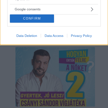
Google consents
CONFIRM
Data Deletion
Data Access
Privacy Policy
Hirdetés