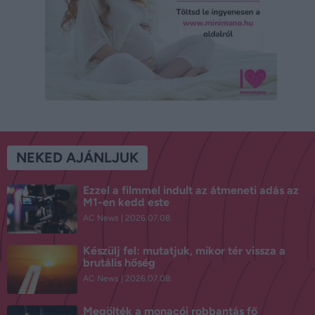
NEKED AJÁNLJUK
Ezzel a filmmel indult az átmeneti adás az
M1-en kedd este
AC News
2026.07.08.
Készülj fel: mutatjuk, mikor tér vissza a
brutális hőség
AC News
2026.07.08.
Megölték a monacói robbantás fő