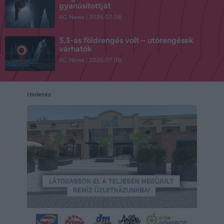
gyanúsítottját
AC News
2026.07.08.
5,3-as földrengés volt – utórengések
várhatók
AC News
2026.07.08.
Hirdetés