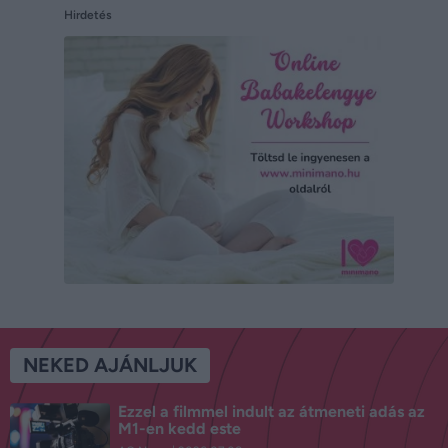
Hirdetés
NEKED AJÁNLJUK
Ezzel a filmmel indult az átmeneti adás az
M1-en kedd este