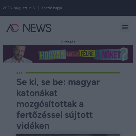
2026. Augusztus 8. | László napja
Hirdetés
Se ki, se be: magyar
katonákat
mozgósítottak a
fertőzéssel sújtott
vidéken