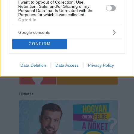
I want to opt-out of Collection, Use,
Hirdetés
Retention, Sale, and/or Sharing of my
Personal Data that Is Unrelated with the
Purposes for which it was collected.
Opted In
Google consents
CONFIRM
Data Deletion
Data Access
Privacy Policy
Hirdetés