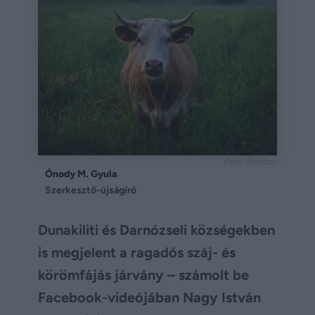
Fotó: Pixabay
Ónody M. Gyula
Szerkesztő-újságíró
Dunakiliti és Darnózseli községekben
is megjelent a ragadós száj- és
körömfájás járvány – számolt be
Facebook-videójában Nagy István