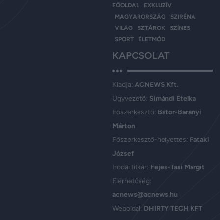
FŐOLDAL
EXKLUZÍV
MAGYARORSZÁG
SZIRÉNA
VILÁG
SZTÁROK
SZÍNES
SPORT
ÉLETMÓD
KAPCSOLAT
Kiadja:
ACNEWS Kft.
Ügyvezető:
Simándi Etelka
Főszerkesztő:
Bátor-Baranyi
Márton
Főszerkesztő-helyettes:
Pataki
József
Irodai titkár:
Fejes-Tasi Margit
Elérhetőség:
acnews@acnews.hu
Weboldal:
DHIRTY TECH KFT