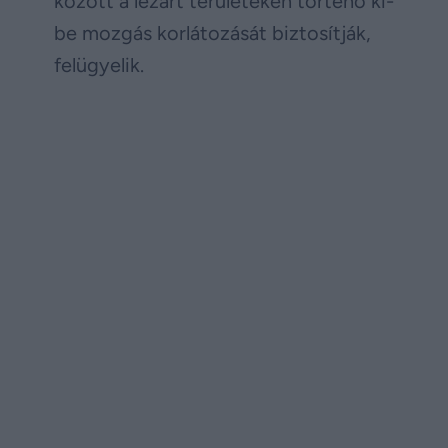
között a lezárt területeken történő ki-
be mozgás korlátozását biztosítják,
felügyelik.