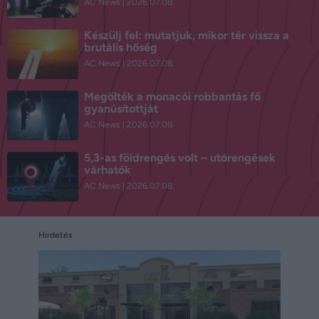
AC News
2026.07.08.
Készülj fel: mutatjuk, mikor tér vissza a
brutális hőség
AC News
2026.07.08.
Megölték a monacói robbantás fő
gyanúsítottját
AC News
2026.07.08.
5,3-as földrengés volt – utórengések
várhatók
AC News
2026.07.08.
Hirdetés