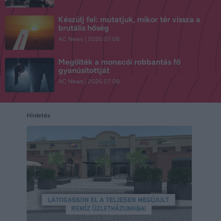
Készülj fel: mutatjuk, mikor tér vissza a
brutális hőség
AC News
2026.07.08.
Megölték a monacói robbantás fő
gyanúsítottját
AC News
2026.07.08.
Hirdetés