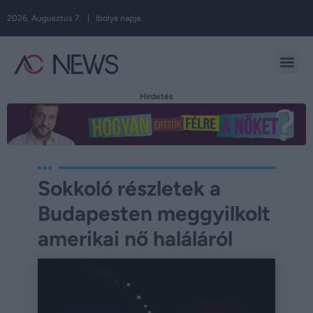
2026. Augusztus 7. | Ibolya napja
Hirdetés
Sokkoló részletek a
Budapesten meggyilkolt
amerikai nő haláláról