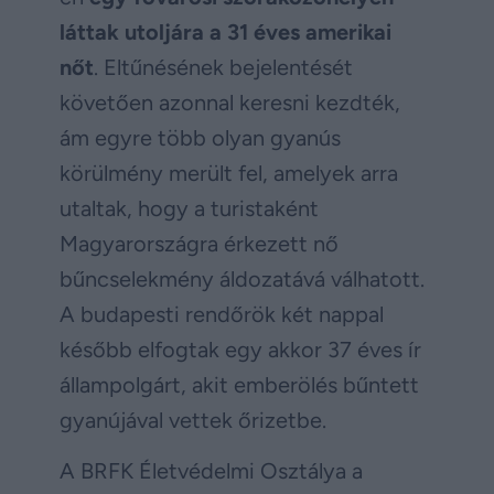
láttak utoljára a 31 éves amerikai
nőt
. Eltűnésének bejelentését
követően azonnal keresni kezdték,
ám egyre több olyan gyanús
körülmény merült fel, amelyek arra
utaltak, hogy a turistaként
Magyarországra érkezett nő
bűncselekmény áldozatává válhatott.
A budapesti rendőrök két nappal
később elfogtak egy akkor 37 éves ír
állampolgárt, akit emberölés bűntett
gyanújával vettek őrizetbe.
A BRFK Életvédelmi Osztálya a