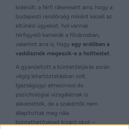
kiderült: a férfi rákeresett arra, hogy a
budapesti rendőrség miként kezeli az
eltűnési ügyeket, hol vannak
térfigyelő kamerák a fővárosban,
valamint arra is, hogy
egy erdőben a
vaddisznók megeszik-e a holttestet
.
A gyanúsított a büntetőeljárás során
végig letartóztatásban volt.
Igazságügyi elmeorvosi és
pszichológiai vizsgálatnak is
alávetették, de a szakértők nem
állapítottak meg nála
büntethetőséget kizáró okot –