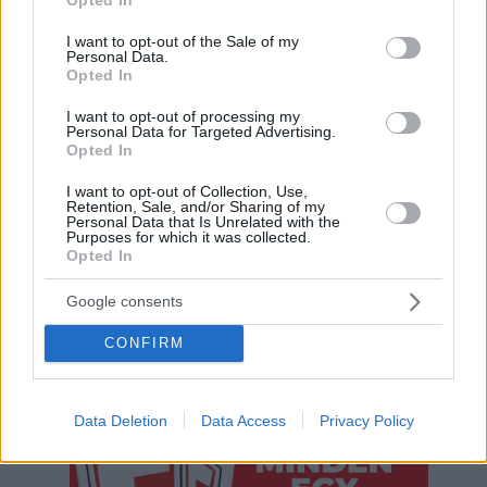
use your data for below specified purposes in below Google
consent section.
I want to opt-out of the Sale of my
Personal Data.
Opted In
Hirdetés
I want to opt-out of processing my
Personal Data for Targeted Advertising.
Opted In
I want to opt-out of Collection, Use,
Retention, Sale, and/or Sharing of my
Personal Data that Is Unrelated with the
Purposes for which it was collected.
Opted In
Google consents
CONFIRM
Hirdetés
Data Deletion
Data Access
Privacy Policy