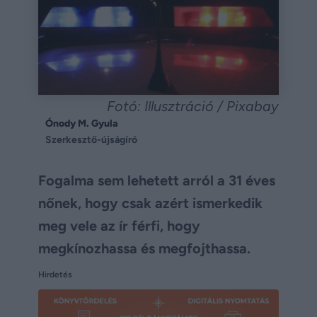
Fotó: Illusztráció / Pixabay
Ónody M. Gyula
Szerkesztő-újságíró
Fogalma sem lehetett arról a 31 éves
nőnek, hogy csak azért ismerkedik
meg vele az ír férfi, hogy
megkínozhassa és megfojthassa.
Hirdetés