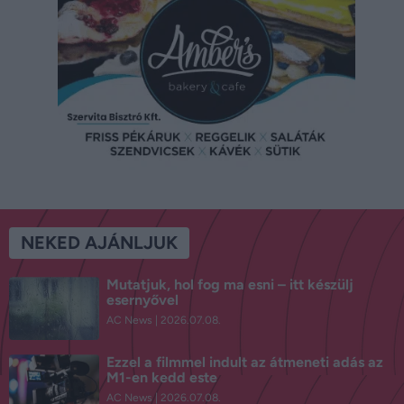
NEKED AJÁNLJUK
Mutatjuk, hol fog ma esni – itt készülj
esernyővel
AC News
2026.07.08.
Ezzel a filmmel indult az átmeneti adás az
M1-en kedd este
AC News
2026.07.08.