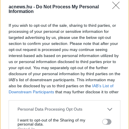
olvasható a BRFK közleményében.
acnews.hu -
Do Not Process My Personal
Information
Facebook
Twitter
If you wish to opt-out of the sale, sharing to third parties, or
processing of your personal or sensitive information for
Reddit
Telegram
targeted advertising by us, please use the below opt-out
section to confirm your selection. Please note that after your
opt-out request is processed you may continue seeing
Email
interest-based ads based on personal information utilized by
us or personal information disclosed to third parties prior to
Hirdetés
your opt-out. You may separately opt-out of the further
disclosure of your personal information by third parties on the
IAB’s list of downstream participants. This information may
also be disclosed by us to third parties on the
IAB’s List of
Downstream Participants
that may further disclose it to other
third parties.
Please note that this website/app uses one or more Google
Personal Data Processing Opt Outs
services and may gather and store information including but
not limited to your visit or usage behaviour. You may click to
I want to opt-out of the Sharing of my
personal data.
grant or deny consent to Google and its third-party tags to
Opted In