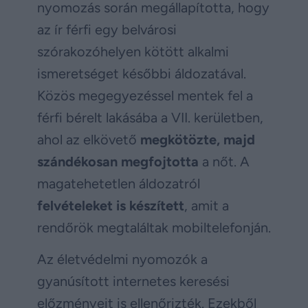
nyomozás során megállapította, hogy
az ír férfi egy belvárosi
szórakozóhelyen kötött alkalmi
ismeretséget későbbi áldozatával.
Közös megegyezéssel mentek fel a
férfi bérelt lakásába a VII. kerületben,
ahol az elkövető
megkötözte, majd
szándékosan megfojtotta
a nőt. A
magatehetetlen áldozatról
felvételeket is készített
, amit a
rendőrök megtaláltak mobiltelefonján.
Az életvédelmi nyomozók a
gyanúsított internetes keresési
előzményeit is ellenőrizték. Ezekből