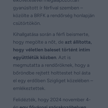
gyanúsított ír férfival szemben –
közölte a BRFK a rendőrség honlapján
csütörtökön.
Kihallgatása során a férfi beismerte,
hogy megölte a nőt, de
azt állította,
hogy véletlen baleset történt intim
együttlétük közben
. Azt is
megmutatta a rendőröknek, hogy a
bőröndbe rejtett holttestet hol ásta
el egy erdőben Szigliget közelében –
emlékeztettek.
Felidézték, hogy 2024 november 4-
én
egy fővárosi szórakozóhelyen