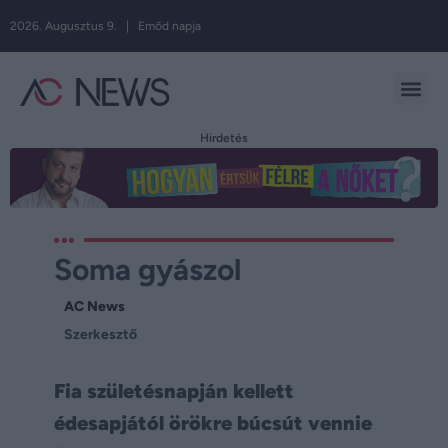
2026. Augusztus 9. | Emőd napja
Hirdetés
Soma gyászol
AC News
Szerkesztő
Fia születésnapján kellett
édesapjától örökre búcsút vennie