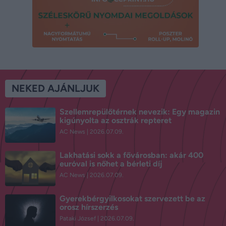
NEKED AJÁNLJUK
Szellemrepülőtérnek nevezik: Egy magazin
kigúnyolta az osztrák repteret
AC News
2026.07.09.
Lakhatási sokk a fővárosban: akár 400
euróval is nőhet a bérleti díj
AC News
2026.07.09.
Gyerekbérgyilkosokat szervezett be az
orosz hírszerzés
Pataki József
2026.07.09.