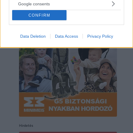
Google consents
CONFIRM
Data Deletion
Data Access
Privacy Policy
Hirdetés
Hirdetés