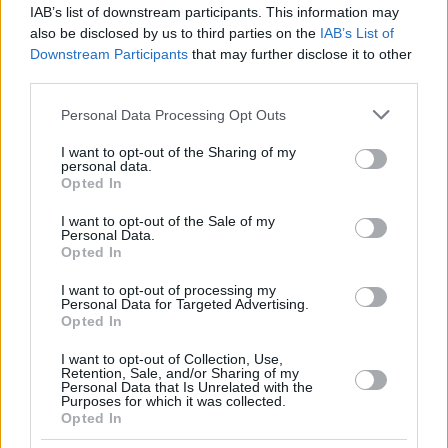
IAB’s list of downstream participants. This information may
also be disclosed by us to third parties on the
IAB’s List of
Downstream Participants
that may further disclose it to other
third parties.
Please note that this website/app uses one or more Google
Personal Data Processing Opt Outs
services and may gather and store information including but
not limited to your visit or usage behaviour. You may click to
I want to opt-out of the Sharing of my
personal data.
grant or deny consent to Google and its third-party tags to
Opted In
use your data for below specified purposes in below Google
consent section.
I want to opt-out of the Sale of my
Personal Data.
Opted In
Hirdetés
I want to opt-out of processing my
Personal Data for Targeted Advertising.
Opted In
I want to opt-out of Collection, Use,
Retention, Sale, and/or Sharing of my
Personal Data that Is Unrelated with the
Purposes for which it was collected.
Opted In