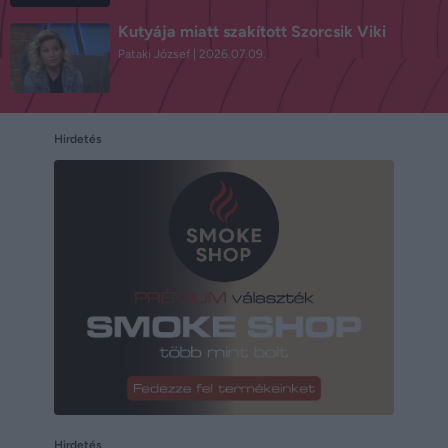
Kutyája miatt szakított Szorcsik Viki
Pataki József
2026.07.09.
Hirdetés
Hirdetés