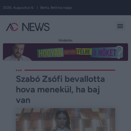
2026. Augusztus 6. | Berta, Bettina napja
Hirdetés
Szabó Zsófi bevallotta
hova menekül, ha baj
van