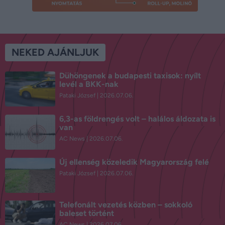
NEKED AJÁNLJUK
Dühöngenek a budapesti taxisok: nyílt
levél a BKK-nak
Pataki József
2026.07.06.
6,3-as földrengés volt – halálos áldozata is
van
AC News
2026.07.06.
Új ellenség közeledik Magyarország felé
Pataki József
2026.07.06.
Telefonált vezetés közben – sokkoló
baleset történt
AC News
2026.07.06.