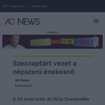
2026. Augusztus 7. | Ibolya napja
Hirdetés
Szexnaptárt vezet a
népszerű énekesnő
AC News
Szerkesztő
A 45 éves sztár és férje Szexlandbe