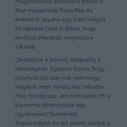
Megdöbbentő szokásáról mesélt a
Best magazinnak Palya Bea. Az
énekesnő ugyanis egy külön világot
és naptárat talált ki ahhoz, hogy
erotikus pillanatait megossza a
párjával.
„Beszéljünk a szexről, mégpedig a
házasságban. Egészen biztos, hogy
bizonyos idő után már nem megy
magától, mert mindig lesz helyette
más, mindig lesz, ami fontosabb. Mi a
párommal létrehoztunk egy
úgynevezett Szexlandet,
Szexországot. Ez azt jelenti, beírjuk a