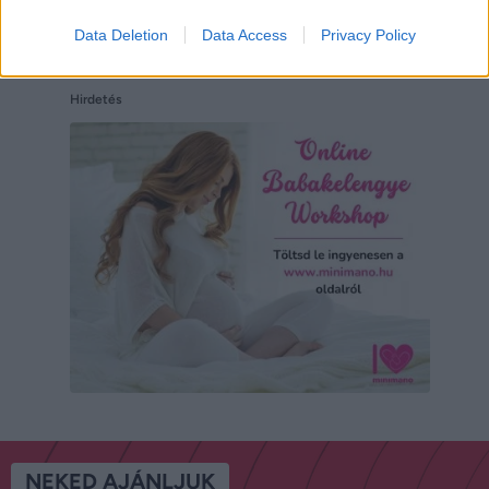
Data Deletion
Data Access
Privacy Policy
Hirdetés
NEKED AJÁNLJUK