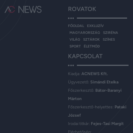
ROVATOK
FŐOLDAL
EXKLUZÍV
MAGYARORSZÁG
SZIRÉNA
VILÁG
SZTÁROK
SZÍNES
SPORT
ÉLETMÓD
KAPCSOLAT
Kiadja:
ACNEWS Kft.
Ügyvezető:
Simándi Etelka
Főszerkesztő:
Bátor-Baranyi
Márton
Főszerkesztő-helyettes:
Pataki
József
Irodai titkár:
Fejes-Tasi Margit
Elérhetőség: