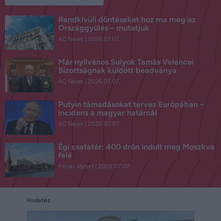
Rendkívüli döntéseket hoz ma meg az
Országgyűlés – mutatjuk
AC News
2026.07.07.
Már nyilvános Sulyok Tamás Velencei
Bizottságnak küldött beadványa
AC News
2026.07.07.
Putyin támadásokat tervez Európában –
incidens a magyar határnál
AC News
2026.07.07.
Égi csatatér: 400 drón indult meg Moszkva
felé
Pataki József
2026.07.07.
Hirdetés