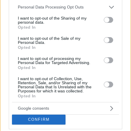
Please note that this website/app uses one or more Google
Personal Data Processing Opt Outs
services and may gather and store information including but
not limited to your visit or usage behaviour. You may click to
I want to opt-out of the Sharing of my
personal data.
grant or deny consent to Google and its third-party tags to
Opted In
use your data for below specified purposes in below Google
consent section.
I want to opt-out of the Sale of my
Personal Data.
Opted In
I want to opt-out of processing my
Personal Data for Targeted Advertising.
Opted In
Hirdetés
I want to opt-out of Collection, Use,
Retention, Sale, and/or Sharing of my
Personal Data that Is Unrelated with the
Purposes for which it was collected.
Opted In
Google consents
CONFIRM