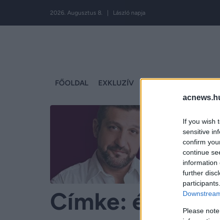
2026. Augusztus 8. | László napja
FŐOLDAL
EXKLUZÍV
MAGYARORSZÁG
S
acnews.h
If you wish 
sensitive in
confirm you
continue se
information 
further disc
participants
Címke:
étel
Downstream 
Please note