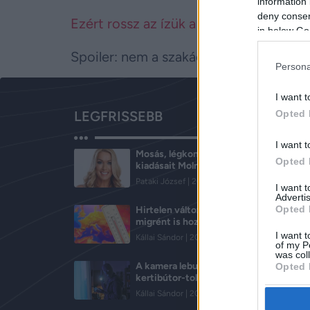
information 
deny consent
Ezért rossz az ízük a repülőgépen kap
in below Go
Spoiler: nem a szakácsot kell hibáztatn
Persona
I want t
Opted 
LEGFRISSEBB
I want t
Mosás, légkondi, világítás: így csökkent
Opted 
kiadásait Molnár Anikó
Pataki József
2026.08.08.
I want 
Advertis
Opted 
Hirtelen változik az idő: fejfájást és
migrént is hozhat a hidegfront
I want t
Kállai Sándor
2026.08.07.
of my P
was col
A kamera lebuktatta, a rendőr felismert
Opted 
kertibútor-tolvajt
Kállai Sándor
2026.08.07.
Google 