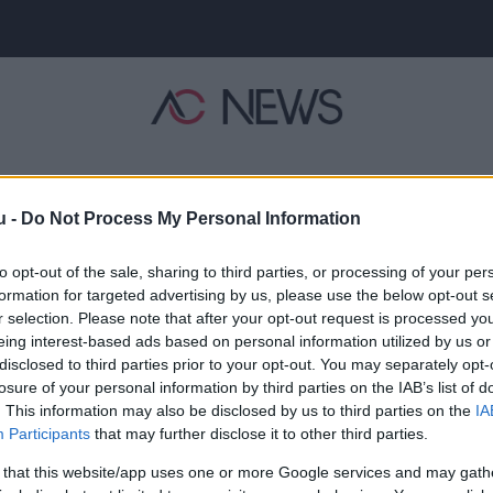
ZIRÉNA
VILÁG
SZTÁROK
SZÍNES
SPORT
ÉLETMÓD
u -
Do Not Process My Personal Information
Hirdetés
to opt-out of the sale, sharing to third parties, or processing of your per
formation for targeted advertising by us, please use the below opt-out s
r selection. Please note that after your opt-out request is processed y
eing interest-based ads based on personal information utilized by us or
disclosed to third parties prior to your opt-out. You may separately opt-
losure of your personal information by third parties on the IAB’s list of
. This information may also be disclosed by us to third parties on the
IA
Participants
that may further disclose it to other third parties.
 that this website/app uses one or more Google services and may gath