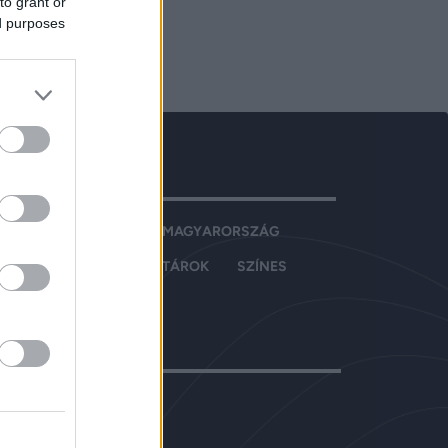
to grant or
ed purposes
VATOK
OLDAL
EXKLUZÍV
MAGYARORSZÁG
ZIRÉNA
VILÁG
SZTÁROK
SZÍNES
PORT
ÉLETMÓD
PCSOLAT
ja:
ACNEWS Kft.
vezető:
Simándi Etelka