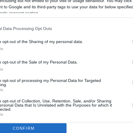
including but not limited to your visit or usage behaviour. You may click 
 to Google and its third-party tags to use your data for below specifi
ott ételeknek
ogle consent section.
i!
l Data Processing Opt Outs
o opt-out of the Sharing of my personal data.
In
EXKLUZÍV
RO
o opt-out of the Sale of my Personal Data.
i a
Gróf Dávid családját is megviselte az FTC–
FŐ
In
UTE-botrány
Farkas Márió
2026.08.07.
S
to opt-out of processing my Personal Data for Targeted
ing.
S
In
Kiakadtak a taxisok az új reptéri szigorítás
miatt
KA
o opt-out of Collection, Use, Retention, Sale, and/or Sharing
Pataki József
2026.08.04.
ersonal Data that Is Unrelated with the Purposes for which it
lected.
e:
„Nincs közösség, csak Orbán van” – 18 év
In
Kiad
után lépett ki a Fideszből Borbély Ádám
Bátor-Baranyi Márton
2026.07.29.
Ügy
CONFIRM
consents