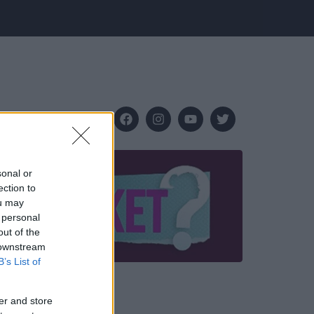
sonal or
ection to
ou may
 personal
out of the
 downstream
B’s List of
er and store