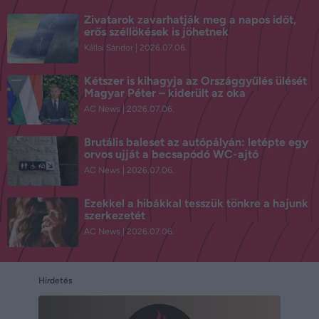
Zivatarok zavarhatják meg a napos időt,
erős széllökések is jöhetnek
Kállai Sándor
2026.07.06.
Kétszer is kihagyja az Országgyűlés ülését
Magyar Péter – kiderült az oka
AC News
2026.07.06.
Brutális baleset az autópályán: letépte egy
orvos ujját a becsapódó WC-ajtó
AC News
2026.07.06.
Ezekkel a hibákkal tesszük tönkre a hajunk
szerkezetét
AC News
2026.07.06.
Hirdetés