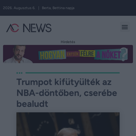
2026. Augusztus 6. | Berta, Bettina napja
Hirdetés
Trumpot kifütyülték az
NBA-döntőben, cserébe
bealudt