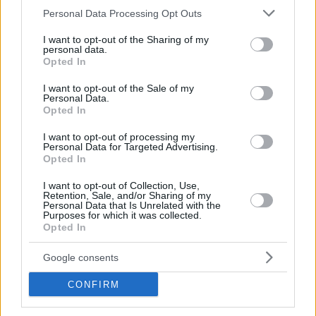
Please note that this website/app uses one or more Google
Personal Data Processing Opt Outs
services and may gather and store information including but
not limited to your visit or usage behaviour. You may click to
I want to opt-out of the Sharing of my
personal data.
grant or deny consent to Google and its third-party tags to
Opted In
use your data for below specified purposes in below Google
consent section.
I want to opt-out of the Sale of my
Personal Data.
Opted In
I want to opt-out of processing my
Personal Data for Targeted Advertising.
Opted In
Facebook
Twitter
I want to opt-out of Collection, Use,
Retention, Sale, and/or Sharing of my
Reddit
Telegram
Personal Data that Is Unrelated with the
Purposes for which it was collected.
Opted In
Email
Google consents
Hirdetés
CONFIRM