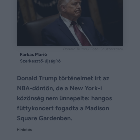
Donald Trump / Fotó: Shutterstock
Farkas Márió
Szerkesztő-újságíró
Donald Trump történelmet írt az
NBA-döntőn, de a New York-i
közönség nem ünnepelte: hangos
füttykoncert fogadta a Madison
Square Gardenben.
Hirdetés