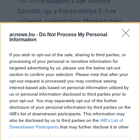
115–111-re kikapott a San Antonio
Spurstől, így a Knicks előnye 2–1-re
csökkent a párharcban. Mindeközben
Trump békésen szunyált, amelyről
acnews.hu -
Do Not Process My Personal
Information
videófelvétel is készült, mutatjuk:
If you wish to opt-out of the sale, sharing to third parties, or
processing of your personal or sensitive information for
targeted advertising by us, please use the below opt-out
section to confirm your selection. Please note that after your
opt-out request is processed you may continue seeing
interest-based ads based on personal information utilized by
us or personal information disclosed to third parties prior to
your opt-out. You may separately opt-out of the further
disclosure of your personal information by third parties on the
IAB’s list of downstream participants. This information may
also be disclosed by us to third parties on the
IAB’s List of
Downstream Participants
that may further disclose it to other
third parties.