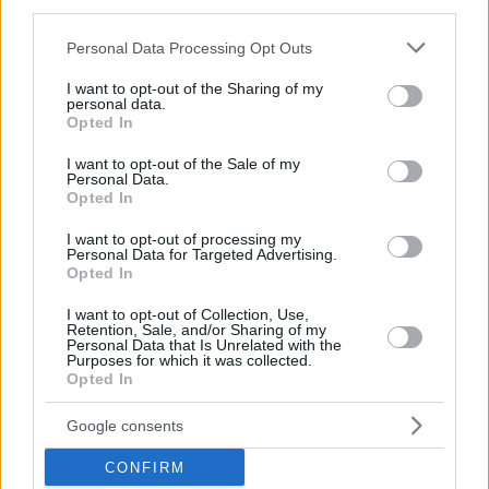
third parties.
Please note that this website/app uses one or more Google
Personal Data Processing Opt Outs
services and may gather and store information including but
not limited to your visit or usage behaviour. You may click to
I want to opt-out of the Sharing of my
personal data.
grant or deny consent to Google and its third-party tags to
Opted In
use your data for below specified purposes in below Google
consent section.
I want to opt-out of the Sale of my
Personal Data.
Opted In
I want to opt-out of processing my
Personal Data for Targeted Advertising.
Opted In
Hirdetés
I want to opt-out of Collection, Use,
Retention, Sale, and/or Sharing of my
Personal Data that Is Unrelated with the
Purposes for which it was collected.
Opted In
Google consents
CONFIRM