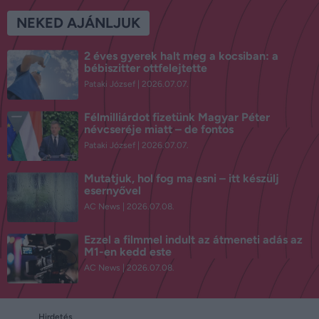
NEKED AJÁNLJUK
2 éves gyerek halt meg a kocsiban: a
bébiszitter ottfelejtette
Pataki József
2026.07.07.
Félmilliárdot fizetünk Magyar Péter
névcseréje miatt – de fontos
Pataki József
2026.07.07.
Mutatjuk, hol fog ma esni – itt készülj
esernyővel
AC News
2026.07.08.
Ezzel a filmmel indult az átmeneti adás az
M1-en kedd este
AC News
2026.07.08.
Hirdetés