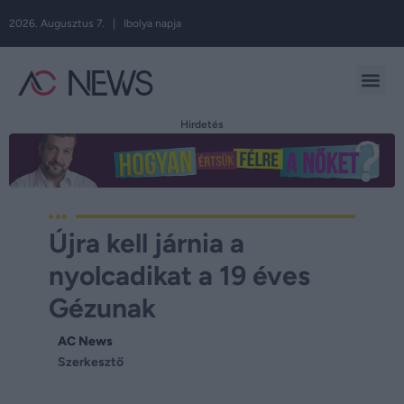
2026. Augusztus 7. | Ibolya napja
Hirdetés
Újra kell járnia a
nyolcadikat a 19 éves
Gézunak
AC News
Szerkesztő