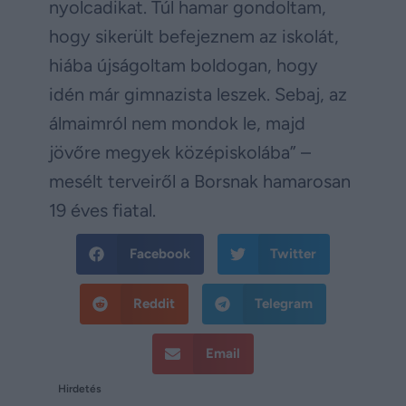
nyolcadikat. Túl hamar gondoltam,
hogy sikerült befejeznem az iskolát,
hiába újságoltam boldogan, hogy
idén már gimnazista leszek. Sebaj, az
álmaimról nem mondok le, majd
jövőre megyek középiskolába” –
mesélt terveiről a Borsnak hamarosan
19 éves fiatal.
Facebook
Twitter
Reddit
Telegram
Email
Hirdetés