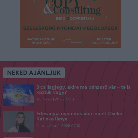
NEKED AJÁNLJUK
3 csillagjegy, akire ma pénzeső vár – te is
köztük vagy?
AC News
2026.07.10.
Édesanyja nyomdokaiba lépett Cseke
Katinka lánya
Pataki József
2026.07.10.