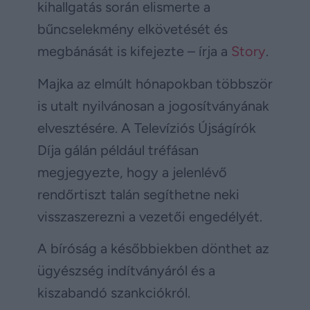
kihallgatás során elismerte a
bűncselekmény elkövetését és
megbánását is kifejezte – írja a
Story
.
Majka az elmúlt hónapokban többször
is utalt nyilvánosan a jogosítványának
elvesztésére. A Televíziós Újságírók
Díja gálán például tréfásan
megjegyezte, hogy a jelenlévő
rendőrtiszt talán segíthetne neki
visszaszerezni a vezetői engedélyét.
A bíróság a későbbiekben dönthet az
ügyészség indítványáról és a
kiszabandó szankciókról.