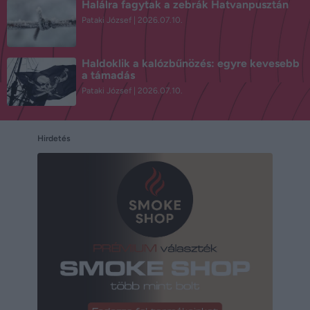
Halálra fagytak a zebrák Hatvanpusztán
Pataki József
2026.07.10.
Haldoklik a kalózbűnözés: egyre kevesebb
a támadás
Pataki József
2026.07.10.
Hirdetés