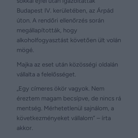
sokkal éjfél után igazoltatták
Budapest IV. kerületében, az Árpád
úton. A rendőri ellenőrzés során
megállapították, hogy
alkoholfogyasztást követően ült volán
mögé.
Majka az eset után közösségi oldalán
vállalta a felelősséget.
„Egy címeres ökör vagyok. Nem
éreztem magam becsípve, de nincs rá
mentség. Mérhetetlenül sajnálom, a
következményeket vállalom” – írta
akkor.