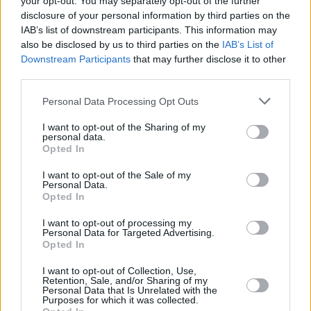
your opt-out. You may separately opt-out of the further
disclosure of your personal information by third parties on the
Hirdetés
IAB’s list of downstream participants. This information may
also be disclosed by us to third parties on the
IAB’s List of
Downstream Participants
that may further disclose it to other
third parties.
Please note that this website/app uses one or more Google
Personal Data Processing Opt Outs
services and may gather and store information including but
not limited to your visit or usage behaviour. You may click to
I want to opt-out of the Sharing of my
personal data.
grant or deny consent to Google and its third-party tags to
Opted In
use your data for below specified purposes in below Google
consent section.
I want to opt-out of the Sale of my
Personal Data.
Opted In
I want to opt-out of processing my
Personal Data for Targeted Advertising.
Hirdetés
Opted In
I want to opt-out of Collection, Use,
Retention, Sale, and/or Sharing of my
Personal Data that Is Unrelated with the
Purposes for which it was collected.