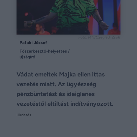
Fotó: MTI/Czeglédi Zsolt
Pataki József
Főszerkesztő-helyettes /
újságíró
Vádat emeltek Majka ellen ittas
vezetés miatt. Az ügyészség
pénzbüntetést és ideiglenes
vezetéstől eltiltást indítványozott.
Hirdetés