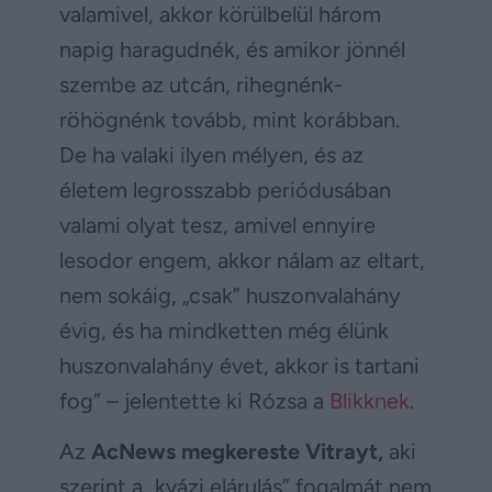
valamivel, akkor körülbelül három
napig haragudnék, és amikor jönnél
szembe az utcán, rihegnénk-
röhögnénk tovább, mint korábban.
De ha valaki ilyen mélyen, és az
életem legrosszabb periódusában
valami olyat tesz, amivel ennyire
lesodor engem, akkor nálam az eltart,
nem sokáig, „csak” huszonvalahány
évig, és ha mindketten még élünk
huszonvalahány évet, akkor is tartani
fog” – jelentette ki Rózsa a
Blikknek
.
Az
AcNews megkereste Vitrayt,
aki
szerint a „kvázi elárulás” fogalmát nem