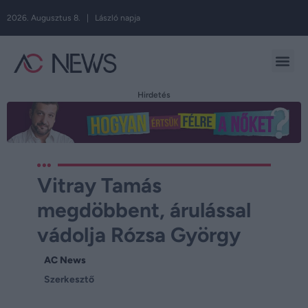
2026. Augusztus 8. | László napja
Hirdetés
Vitray Tamás
megdöbbent, árulással
vádolja Rózsa György
AC News
Szerkesztő