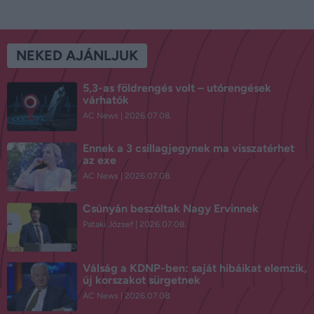
NEKED AJÁNLJUK
5,3-as földrengés volt – utórengések
várhatók
AC News
2026.07.08.
Ennek a 3 csillagjegynek ma visszatérhet
az exe
AC News
2026.07.08.
Csúnyán beszóltak Nagy Ervinnek
Pataki József
2026.07.08.
Válság a KDNP-ben: saját hibáikat elemzik,
új korszakot sürgetnek
AC News
2026.07.08.