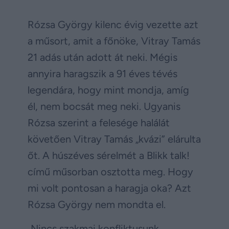
Rózsa György kilenc évig vezette azt
a műsort, amit a főnöke, Vitray Tamás
21 adás után adott át neki. Mégis
annyira haragszik a 91 éves tévés
legendára, hogy mint mondja, amíg
él, nem bocsát meg neki. Ugyanis
Rózsa szerint a felesége halálát
követően Vitray Tamás „kvázi” elárulta
őt. A húszéves sérelmét a Blikk talk!
című műsorban osztotta meg. Hogy
mi volt pontosan a haragja oka? Azt
Rózsa György nem mondta el.
„Nincs szakmai konfliktusunk