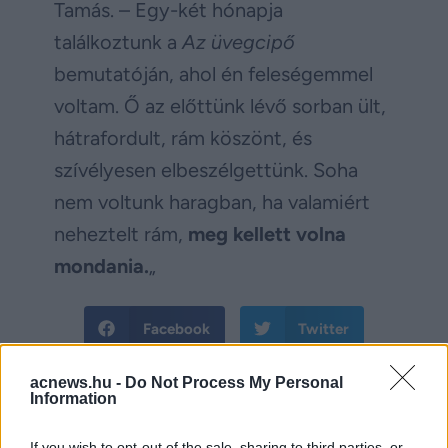
Tamás. – Egy-két hónapja
találkoztunk a
Az üvegcipő
bemutatóján, ahol én feleségemmel
voltam. Ő az előttünk lévő sorban ült,
hátrafordult, rám köszönt, és
szívélyesen elbeszélgettünk. Soha
nem voltunk haragban, ha valamiért
neheztelt rám,
meg kellett volna
mondania.
„
Facebook
Twitter
acnews.hu -
Do Not Process My Personal
Reddit
Telegram
Information
Email
If you wish to opt-out of the sale, sharing to third parties, or