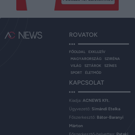
ROVATOK
FŐOLDAL
EXKLUZÍV
MAGYARORSZÁG
SZIRÉNA
VILÁG
SZTÁROK
SZÍNES
SPORT
ÉLETMÓD
KAPCSOLAT
Kiadja:
ACNEWS Kft.
Ügyvezető:
Simándi Etelka
Főszerkesztő:
Bátor-Baranyi
Márton
Főszerkesztő-helyettes:
Pataki