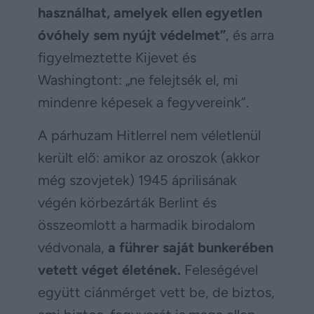
használhat, amelyek ellen egyetlen
óvóhely sem nyújt védelmet”
, és arra
figyelmeztette Kijevet és
Washingtont: „ne felejtsék el, mi
mindenre képesek a fegyvereink”.
A párhuzam Hitlerrel nem véletlenül
került elő: amikor az oroszok (akkor
még szovjetek) 1945 áprilisának
végén körbezárták Berlint és
összeomlott a harmadik birodalom
védvonala,
a führer saját bunkerében
vetett véget életének.
Feleségével
együtt ciánmérget vett be, de biztos,