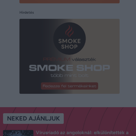
Hirdetés
NEKED AJÁNLJUK
Vírusriadó az angoloknál: elkülönítették a