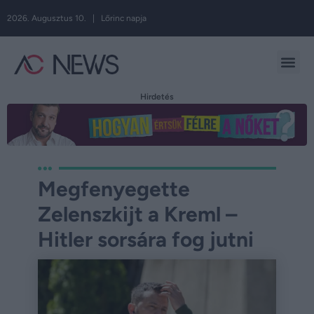
2026. Augusztus 10. | Lőrinc napja
Hirdetés
Megfenyegette
Zelenszkijt a Kreml –
Hitler sorsára fog jutni