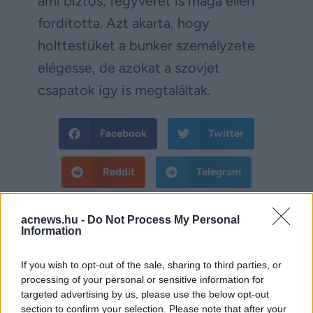
ami biztos, fegyverét is maga ellen
fordította. Azt akarta, hogy
holttestüket a bunker személyzete
elégesse, de azokat a szovjet
csapatok így is megtaláltak.
Facebook
Twitter
Reddit
Telegram
Email
acnews.hu -
Do Not Process My Personal
Information
Hirdetés
If you wish to opt-out of the sale, sharing to third parties, or
processing of your personal or sensitive information for
targeted advertising by us, please use the below opt-out
section to confirm your selection. Please note that after your