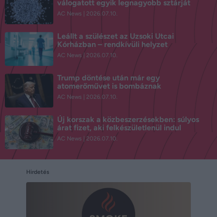
válogatott egyik legnagyobb sztárját
AC News
2026.07.10.
Leállt a szülészet az Uzsoki Utcai
Kórházban – rendkívüli helyzet
AC News
2026.07.10.
Trump döntése után már egy
atomerőművet is bombáznak
AC News
2026.07.10.
Új korszak a közbeszerzésekben: súlyos
árat fizet, aki felkészületlenül indul
AC News
2026.07.10.
Hirdetés