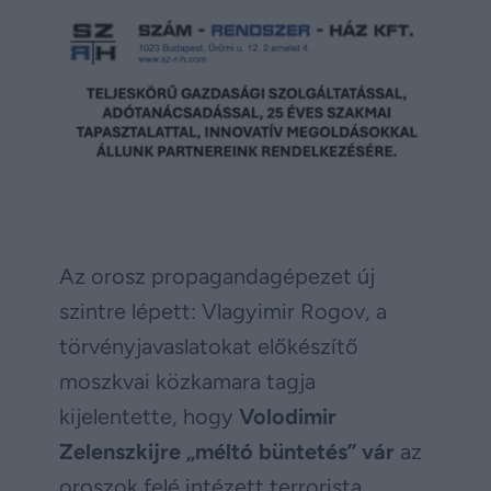
Az orosz propagandagépezet új
szintre lépett: Vlagyimir Rogov, a
törvényjavaslatokat előkészítő
moszkvai közkamara tagja
kijelentette, hogy
Volodimir
Zelenszkijre „méltó büntetés” vár
az
oroszok felé intézett terrorista