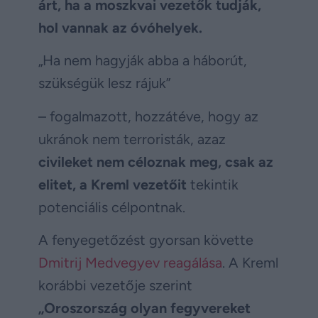
árt, ha a moszkvai vezetők tudják,
hol vannak az óvóhelyek.
„Ha nem hagyják abba a háborút,
szükségük lesz rájuk”
– fogalmazott, hozzátéve, hogy az
ukránok nem terroristák, azaz
civileket nem céloznak meg, csak az
elitet, a Kreml vezetőit
tekintik
potenciális célpontnak.
A fenyegetőzést gyorsan követte
Dmitrij Medvegyev reagálása
. A Kreml
korábbi vezetője szerint
„Oroszország olyan fegyvereket