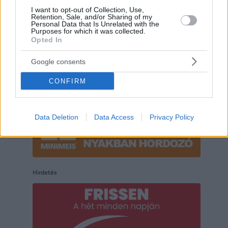
I want to opt-out of Collection, Use,
Retention, Sale, and/or Sharing of my
Hirdetés
Personal Data that Is Unrelated with the
Purposes for which it was collected.
Opted In
Google consents
CONFIRM
Data Deletion
Data Access
Privacy Policy
Hirdetés