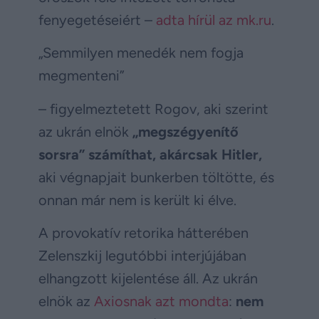
fenyegetéseiért –
adta hírül az mk.ru
.
„Semmilyen menedék nem fogja
megmenteni”
– figyelmeztetett Rogov, aki szerint
az ukrán elnök
„megszégyenítő
sorsra” számíthat, akárcsak Hitler,
aki végnapjait bunkerben töltötte, és
onnan már nem is került ki élve.
A provokatív retorika hátterében
Zelenszkij legutóbbi interjújában
elhangzott kijelentése áll. Az ukrán
elnök az
Axiosnak azt mondta
:
nem