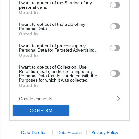
not limited to your visit or usage behaviour. You may click to
I want to opt-out of the Sharing of my
personal data.
grant or deny consent to Google and its third-party tags to
Opted In
use your data for below specified purposes in below Google
consent section.
I want to opt-out of the Sale of my
Personal Data.
Opted In
I want to opt-out of processing my
Personal Data for Targeted Advertising.
Opted In
I want to opt-out of Collection, Use,
Retention, Sale, and/or Sharing of my
Personal Data that Is Unrelated with the
Purposes for which it was collected.
Hirdetés
Opted In
Google consents
CONFIRM
Data Deletion
Data Access
Privacy Policy