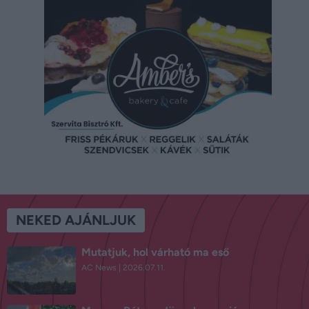
NEKED AJÁNLJUK
Mutatjuk, hol várható ma eső
AC News
2026.07.11.