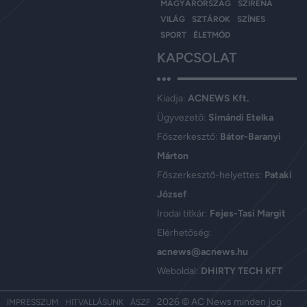
MAGYARORSZÁG
SZIRÉNA
VILÁG
SZTÁROK
SZÍNES
SPORT
ÉLETMÓD
KAPCSOLAT
Kiadja:
ACNEWS Kft.
Ügyvezető:
Simándi Etelka
Főszerkesztő:
Bátor-Baranyi
Márton
Főszerkesztő-helyettes:
Pataki
József
Irodai titkár:
Fejes-Tasi Margit
Elérhetőség:
acnews@acnews.hu
Weboldal:
DHIRTY TECH KFT
2026 © AC News minden jog
IMPRESSZUM
HITVALLÁSUNK
ÁSZF