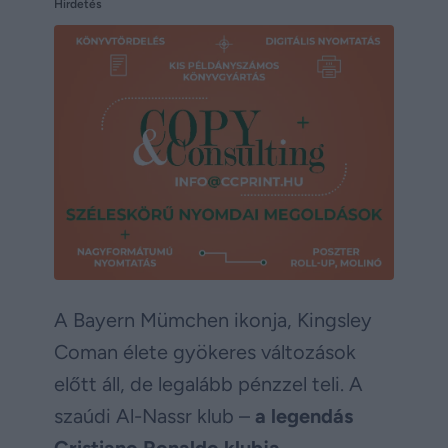
Hirdetés
A Bayern Mümchen ikonja, Kingsley
Coman élete gyökeres változások
előtt áll, de legalább pénzzel teli. A
szaúdi Al-Nassr klub –
a legendás
Cristiano Ronaldo klubja
–