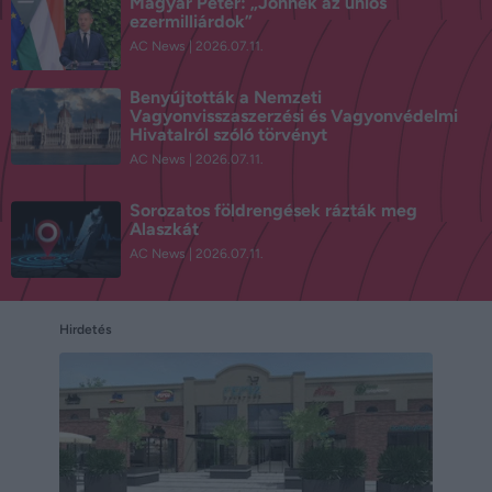
Magyar Péter: „Jönnek az uniós
ezermilliárdok”
AC News
2026.07.11.
Benyújtották a Nemzeti
Vagyonvisszaszerzési és Vagyonvédelmi
Hivatalról szóló törvényt
AC News
2026.07.11.
Sorozatos földrengések rázták meg
Alaszkát
AC News
2026.07.11.
Hirdetés