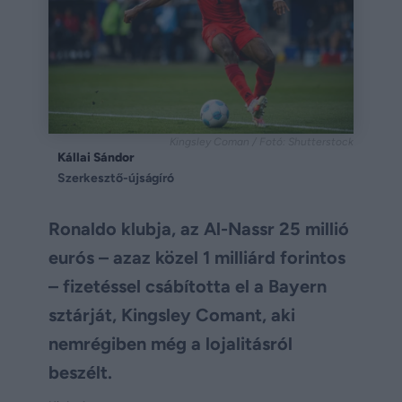
Kingsley Coman / Fotó: Shutterstock
Kállai Sándor
Szerkesztő-újságíró
Ronaldo klubja, az Al-Nassr 25 millió
eurós – azaz közel 1 milliárd forintos
– fizetéssel csábította el a Bayern
sztárját, Kingsley Comant, aki
nemrégiben még a lojalitásról
beszélt.