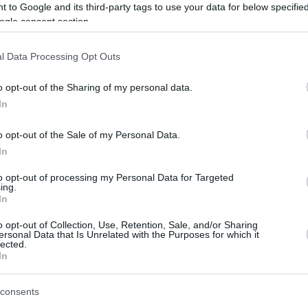
június 30-án fedezték fel. Az ügyészek szerint a
 to Google and its third-party tags to use your data for below specifi
l, hogy egyáltalán gyerekek tartózkodnak az inga
ogle consent section.
er a helyszínen látottakról azt mondta, hogy töb
l Data Processing Opt Outs
e vadállatokra emlékeztettek”.
o opt-out of the Sharing of my personal data.
In
 festett a körülményekről. Elmondása szerint az ál
ák, mint amilyenek között a gyerekek éltek.
o opt-out of the Sale of my Personal Data.
In
eméttel borított udvar és ház látható. A kertben r
to opt-out of processing my Personal Data for Targeted
dék hevert, az épület belsejében pedig helyenké
ing.
In
o opt-out of Collection, Use, Retention, Sale, and/or Sharing
ersonal Data that Is Unrelated with the Purposes for which it
 nagy részét egy körülbelül 3,5 x 3,5 méteres he
lected.
In
 pontosan hogyan tartották őket ott több mint né
aláltak.
consents