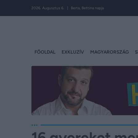
2026. Augusztus 6. | Berta, Bettina napja
FŐOLDAL
EXKLUZÍV
MAGYARORSZÁG
S
16 gyereket men