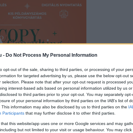
u -
Do Not Process My Personal Information
to opt-out of the sale, sharing to third parties, or processing of your per
formation for targeted advertising by us, please use the below opt-out s
r selection. Please note that after your opt-out request is processed y
eing interest-based ads based on personal information utilized by us or
disclosed to third parties prior to your opt-out. You may separately opt-
tak rá 16 gyermekre az amerikai Ohio államban. A
losure of your personal information by third parties on the IAB’s list of
. This information may also be disclosed by us to third parties on the
IA
élhettek embertelen körülmények között egy elhan
Participants
that may further disclose it to other third parties.
 ügyben végrehajtott házkutatás során vizsgáltak
 that this website/app uses one or more Google services and may gath
including but not limited to your visit or usage behaviour. You may click 