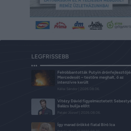
LEGFRISSEBB
Felrobbantották Putyin drónfejlesztőj
Mercedesét – testőre meghalt, ő az
intenzívre került
Kállai Sándor
2026.08.06.
Vitézy Dávid figyelmeztetett Sebesty
Balázs bulija előtt
Pataki József
2026.08.06.
Így marad örökké fiatal Bíró Ica