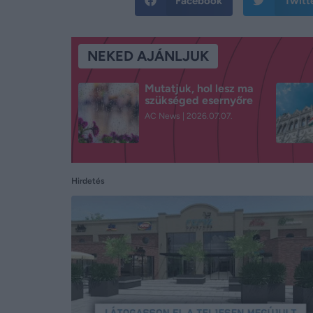
Facebook
Twitt
NEKED AJÁNLJUK
Mutatjuk, hol lesz ma
szükséged esernyőre
AC News
2026.07.07.
Hirdetés