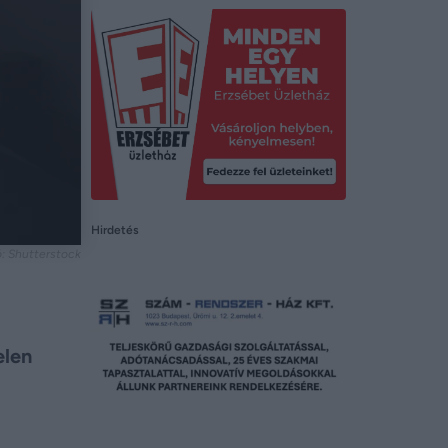
Hirdetés
tó: Shutterstock
elen