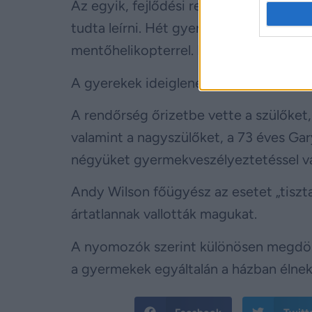
Az egyik, fejlődési rendellenességgel 
tudta leírni. Hét gyermeket kórházba s
mentőhelikopterrel. Egy gyermek állapo
A gyerekek ideiglenes felügyeletét az 
A rendőrség őrizetbe vette a szülőket, 
valamint a nagyszülőket, a 73 éves Gary
négyüket gyermekveszélyeztetéssel vá
Andy Wilson főügyész az esetet „tiszt
ártatlannak vallották magukat.
A nyomozók szerint különösen megdöbb
a gyermekek egyáltalán a házban élnek