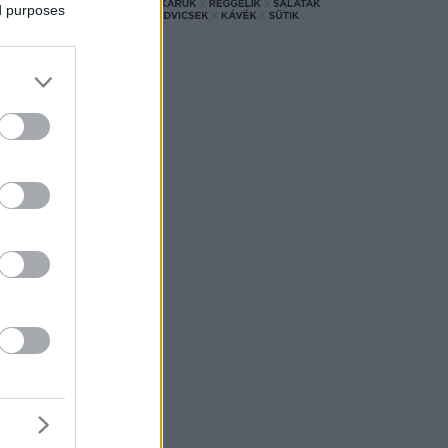
ed purposes
tlanban.
b gyermek
latokat
égi
nt
lyiségben
gy éven