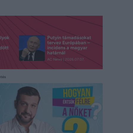
ulyok
Putyin támadásokat
tervez Európában –
dött
incidens a magyar
határnál
.
AC News
2026.07.07.
etés