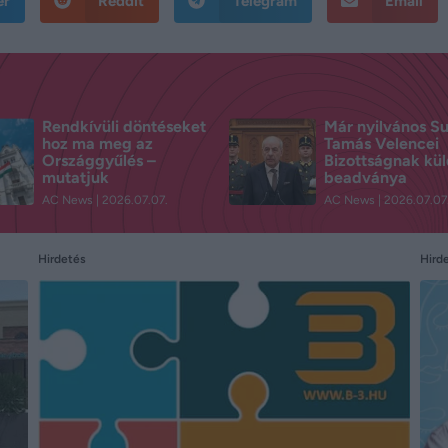
er
Reddit
Telegram
Email
Rendkívüli döntéseket
Már nyilvános S
hoz ma meg az
Tamás Velencei
Országgyűlés –
Bizottságnak kül
mutatjuk
beadványa
AC News
2026.07.07.
AC News
2026.07.07
Hird
Hirdetés