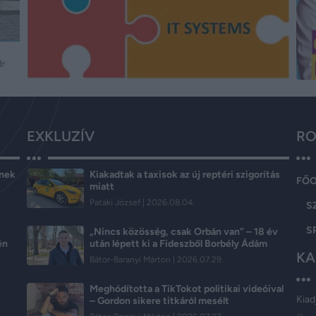
EXKLUZÍV
RO
ének
Kiakadtak a taxisok az új reptéri szigorítás
FŐ
miatt
Pataki József
2026.08.04.
S
S
„Nincs közösség, csak Orbán van” – 18 év
én
után lépett ki a Fideszből Borbély Ádám
KA
Bátor-Baranyi Márton
2026.07.29.
Meghódította a TikTokot politikai videóival
Kiad
– Gordon sikere titkáról mesélt