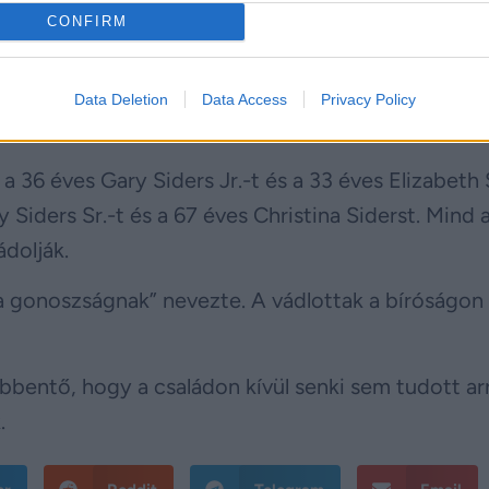
élő 18 éves lány a nyomozók szerint még a saját n
CONFIRM
zállítottak Columbus városába, közülük kettőt
ta a felfedezés napján életveszélyes volt – írja a
Data Deletion
Data Access
Privacy Policy
ohioi gyermekvédelmi szolgálat vette át.
a 36 éves Gary Siders Jr.-t és a 33 éves Elizabeth 
 Siders Sr.-t és a 67 éves Christina Siderst. Mind 
dolják.
a gonoszságnak” nevezte. A vádlottak a bíróságon
entő, hogy a családon kívül senki sem tudott arr
.